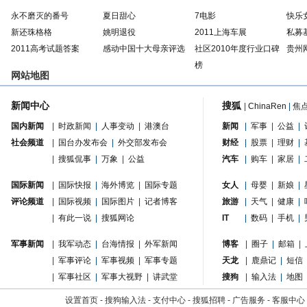
永不磨灭的番号
夏日甜心
7电影
快乐
新还珠格格
姚明退役
2011上海车展
私募
2011高考试题答案
感动中国十大母亲评选
社区2010年度行业口碑
贵州
榜
网站地图
新闻中心
搜狐
|
ChinaRen
|
焦
国内新闻
|
时政新闻
|
人事变动
|
港澳台
新闻
|
军事
|
公益
|
社会频道
|
国台办发布会
|
外交部发布会
财经
|
股票
|
理财
|
|
搜狐侃事
|
万象
|
公益
汽车
|
购车
|
家居
|
国际新闻
|
国际快报
|
海外博览
|
国际专题
女人
|
母婴
|
新娘
|
评论频道
|
国际视频
|
国际图片
|
记者博客
旅游
|
天气
|
健康
|
|
有此一说
|
搜狐网论
IT
|
数码
|
手机
|
军事新闻
|
我军动态
|
台海情报
|
外军新闻
博客
|
圈子
|
邮箱
|
|
军事评论
|
军事视频
|
军事专题
天龙
|
鹿鼎记
|
短信
|
军事社区
|
军事大视野
|
讲武堂
搜狗
|
输入法
|
地图
设置首页
-
搜狗输入法
-
支付中心
-
搜狐招聘
-
广告服务
-
客服中心