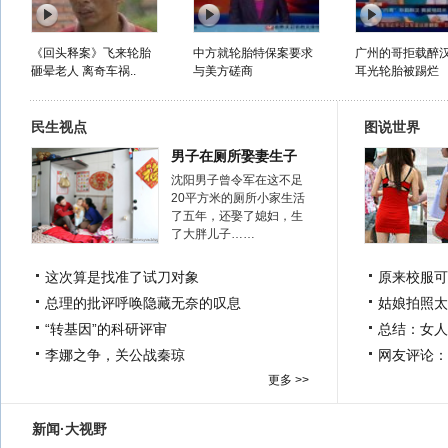
《回头释案》飞来轮胎
中方就轮胎特保案要求
广州的哥拒载醉汉
砸晕老人 离奇车祸..
与美方磋商
耳光轮胎被踢烂
民生视点
图说世界
男子在厕所娶妻生子
沈阳男子曾令军在这不足
20平方米的厕所小家生活
了五年，还娶了媳妇，生
了大胖儿子……
这次算是找准了试刀对象
原来校服可
总理的批评呼唤隐藏无奈的叹息
姑娘拍照太
“转基因”的科研评审
总结：女人
李娜之争，关公战秦琼
网友评论：
更多 >>
新闻·大视野