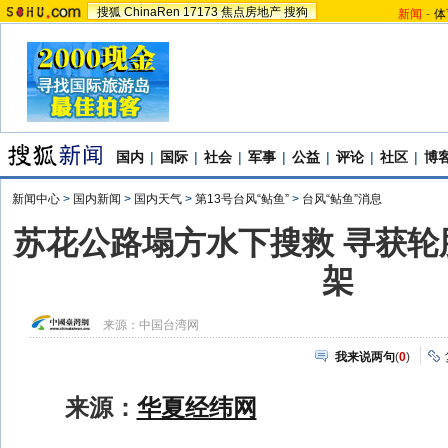
搜狐
ChinaRen
17173
焦点房地产
搜狗
新闻
-
体
国内
|
国际
|
社会
|
军事
|
公益
|
评论
|
社区
|
博
新闻中心
>
国内新闻
>
国内天气
>
第13号台风“鲇鱼”
>
台风“鲇鱼”消息
苏花公路塌方水下搜救 寻获轮
架
来源：
中国台湾网
我来说两句
(
0
)
来源：
华夏经纬网