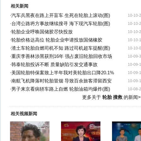
相关新闻
·
汽车兵黑夜在路上开盲车 生死在轮胎上滚动(图)
10-10-
·
台湾公路坍方事故继续搜寻 海下现汽车轮胎(图)
10-10-
·
轮胎企业呼唤国储胶尽快投放
10-10-
·
轮胎价格达高位 轮胎企业申请投放国储橡胶
10-10-
·
渣土车轮胎自燃司机不知 路过司机超车提醒(图)
10-10-
·
重庆李善林涉黑获刑16年 强占废旧轮胎回收市场
10-09-
·
韩泰轮胎投诉不断 质量缺陷引发交通事故
10-09-
·
美国轮胎特保案致上半年我对美轮胎出口降20.1%
10-09-
·
南航飞机降落时轮胎冒烟 导致百余旅客滞留西安
10-09-
·
男子来京看病轿车路上自燃 轮胎油箱均爆炸(图)
10-08-
更多关于
轮胎 搜救
的新闻>
相关视频新闻