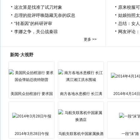
这次算是找准了试刀对象
原来校服可
总理的批评呼唤隐藏无奈的叹息
姑娘拍照太
“转基因”的科研评审
总结：女人
李娜之争，关公战秦琼
网友评论：
更多 >>
新闻·大视野
美国民众抬棺游行 要求国
南方各地水患横行 长江漓
2014年4月14
会弹劾总统特朗普
江湘江洪水围城
2014年3月28日午报
马航失联客机中国家属换酒
一段“沫”路