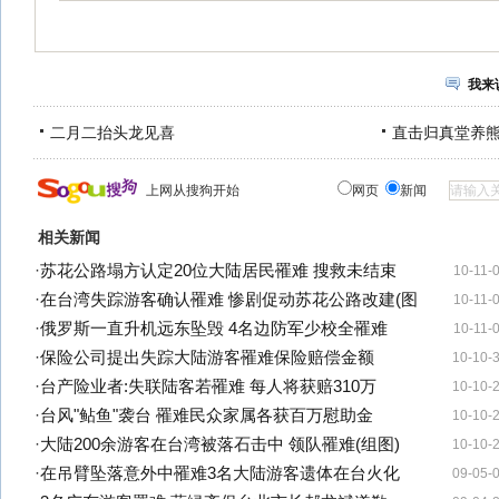
我来
二月二抬头龙见喜
直击归真堂养
上网从搜狗开始
网页
新闻
相关新闻
·
苏花公路塌方认定20位大陆居民罹难 搜救未结束
10-11-
·
在台湾失踪游客确认罹难 惨剧促动苏花公路改建(图
10-11-
·
俄罗斯一直升机远东坠毁 4名边防军少校全罹难
10-11-
·
保险公司提出失踪大陆游客罹难保险赔偿金额
10-10-
·
台产险业者:失联陆客若罹难 每人将获赔310万
10-10-
·
台风"鲇鱼"袭台 罹难民众家属各获百万慰助金
10-10-
·
大陆200余游客在台湾被落石击中 领队罹难(组图)
10-10-
·
在吊臂坠落意外中罹难3名大陆游客遗体在台火化
09-05-