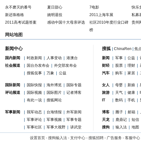
永不磨灭的番号
夏日甜心
7电影
快乐
新还珠格格
姚明退役
2011上海车展
私募
2011高考试题答案
感动中国十大母亲评选
社区2010年度行业口碑
贵州
榜
网站地图
新闻中心
搜狐
|
ChinaRen
|
焦
国内新闻
|
时政新闻
|
人事变动
|
港澳台
新闻
|
军事
|
公益
|
社会频道
|
国台办发布会
|
外交部发布会
财经
|
股票
|
理财
|
|
搜狐侃事
|
万象
|
公益
汽车
|
购车
|
家居
|
国际新闻
|
国际快报
|
海外博览
|
国际专题
女人
|
母婴
|
新娘
|
评论频道
|
国际视频
|
国际图片
|
记者博客
旅游
|
天气
|
健康
|
|
有此一说
|
搜狐网论
IT
|
数码
|
手机
|
军事新闻
|
我军动态
|
台海情报
|
外军新闻
博客
|
圈子
|
邮箱
|
|
军事评论
|
军事视频
|
军事专题
天龙
|
鹿鼎记
|
短信
|
军事社区
|
军事大视野
|
讲武堂
搜狗
|
输入法
|
地图
设置首页
-
搜狗输入法
-
支付中心
-
搜狐招聘
-
广告服务
-
客服中心