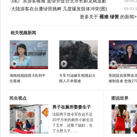
·
3名广东游客罹难 蓝绿齐促台北市长郝龙斌道歉
09-04-
·
大陆游客在台遭绿营挑衅 几度爆发肢体冲突(图)
09-03-
更多关于
罹难 绿营
的新闻>
相关视频新闻
湖南校园踩踏 8名初中
卡车与油罐车相撞起火
英国提前获释洛
生罹难
两人不幸罹难
难制造者 曾致270
民生视点
图说世界
男子在厕所娶妻生子
沈阳男子曾令军在这不足
20平方米的厕所小家生活
了五年，还娶了媳妇，生
了大胖儿子……