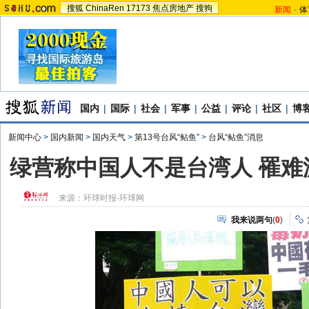
搜狐
ChinaRen
17173
焦点房地产
搜狗
新闻
-
体
国内
|
国际
|
社会
|
军事
|
公益
|
评论
|
社区
|
博
新闻中心
>
国内新闻
>
国内天气
>
第13号台风“鲇鱼”
>
台风“鲇鱼”消息
绿营称中国人不是台湾人 罹难
来源：
环球时报-环球网
我来说两句
(
0
)