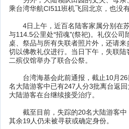
另外，大陆领队田园的丈夫、母亲、
乘台湾华航CI511班机飞回北京，也没
4日上午，近百名陆客家属分别在苏花公
与114.5公里处“招魂”(祭祀)。礼仪公
桌、祭品与所有失联者照片外，还请来
切以佛教礼仪进行。当日下午，失联陆
二殡仪馆举办了联合公祭。
台湾海基会此前通报，截止10月26日
名大陆游客中已有247人分3批离台返回
大陆游客在台继续接受治疗。
截至目前，失踪的20名大陆游客中
其余19人仍未被寻获或确定身份。