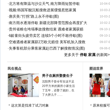
·
北方将有降温与沙尘天气 南方降雨短暂停歇
10-04-
·
视频:韩国军舰沉船搜救进展缓慢惹怒家属
10-03-
·
唐庆美:"打拐"路上永不停歇(图)
10-03-
·
南方雨水逐渐停歇 新疆北部降雪范围会再度扩大
10-02-
·
贵州省粮仓垮塌事故搜救结束 遇难者家属获赔
09-10-
·
6龄童街头疲劳卖艺 连续5个小时不敢停歇(图)
09-10-
·
空难遇难者家属获2万欧元赔偿 美军机加入搜救
09-07-
·
失事客机部分乘客家属赴巴西了解搜救情况(图)
09-06-
更多关于
停歇 家属
的新闻>
民生视点
图说世界
男子在厕所娶妻生子
沈阳男子曾令军在这不足
20平方米的厕所小家生活
了五年，还娶了媳妇，生
了大胖儿子……
这次算是找准了试刀对象
原来校服可