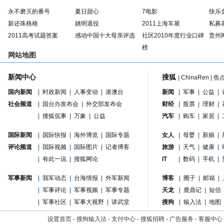
永不磨灭的番号
夏日甜心
7电影
快乐
新还珠格格
姚明退役
2011上海车展
私募
2011高考试题答案
感动中国十大母亲评选
社区2010年度行业口碑
贵州
榜
网站地图
新闻中心
搜狐
|
ChinaRen
|
焦
国内新闻
|
时政新闻
|
人事变动
|
港澳台
新闻
|
军事
|
公益
|
社会频道
|
国台办发布会
|
外交部发布会
财经
|
股票
|
理财
|
|
搜狐侃事
|
万象
|
公益
汽车
|
购车
|
家居
|
国际新闻
|
国际快报
|
海外博览
|
国际专题
女人
|
母婴
|
新娘
|
评论频道
|
国际视频
|
国际图片
|
记者博客
旅游
|
天气
|
健康
|
|
有此一说
|
搜狐网论
IT
|
数码
|
手机
|
军事新闻
|
我军动态
|
台海情报
|
外军新闻
博客
|
圈子
|
邮箱
|
|
军事评论
|
军事视频
|
军事专题
天龙
|
鹿鼎记
|
短信
|
军事社区
|
军事大视野
|
讲武堂
搜狗
|
输入法
|
地图
设置首页
-
搜狗输入法
-
支付中心
-
搜狐招聘
-
广告服务
-
客服中心