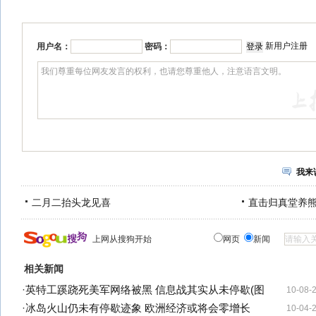
新用户注册
用户名：
密码：
我来
二月二抬头龙见喜
直击归真堂养
上网从搜狗开始
网页
新闻
相关新闻
·
英特工蹊跷死美军网络被黑 信息战其实从未停歇(图
10-08-
·
冰岛火山仍未有停歇迹象 欧洲经济或将会零增长
10-04-