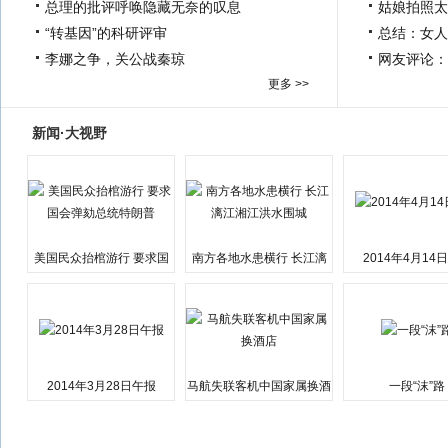
总理的批评呼唤隐藏无奈的叹息
姑娘拍照太
“转基因”的科研评审
总结：女人
李娜之争，关公战秦琼
网友评论：
更多 >>
新闻·大视野
美国民众抬棺游行 要求国
南方各地水患横行 长江漓
2014年4月14
会弹劾总统特朗普
江湘江洪水围城
2014年3月28日午报
马航失联客机中国家属换酒
一段“沫”路
店