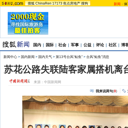
搜狐
ChinaRen
17173
焦点房地产
搜狗
新闻
-
体
国内
|
国际
|
社会
|
军事
|
公益
|
评论
|
社区
|
博
新闻中心
>
国内新闻
>
国内天气
>
第13号台风“鲇鱼”
>
台风“鲇鱼”消息
苏花公路失联陆客家属搭机离台
来源：
中国新闻网
我来说两句
(
0
)