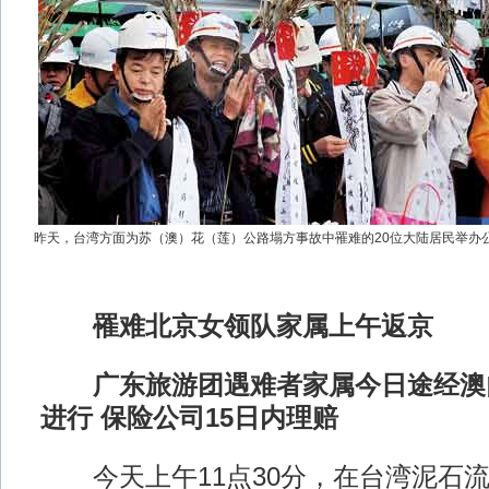
昨天，台湾方面为苏（澳）花（莲）公路塌方事故中罹难的20位大陆居民举办
罹难北京女领队家属上午返京
广东旅游团遇难者家属今日途经澳门
进行 保险公司15日内理赔
今天上午11点30分，在台湾泥石流