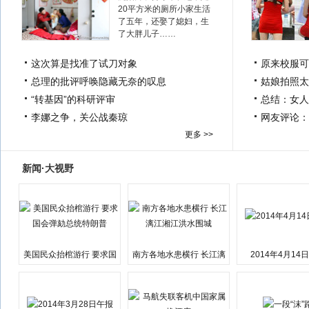
20平方米的厕所小家生活
了五年，还娶了媳妇，生
了大胖儿子……
这次算是找准了试刀对象
原来校服可
总理的批评呼唤隐藏无奈的叹息
姑娘拍照太
“转基因”的科研评审
总结：女人
李娜之争，关公战秦琼
网友评论：
更多 >>
新闻·大视野
美国民众抬棺游行 要求国
南方各地水患横行 长江漓
2014年4月14
会弹劾总统特朗普
江湘江洪水围城