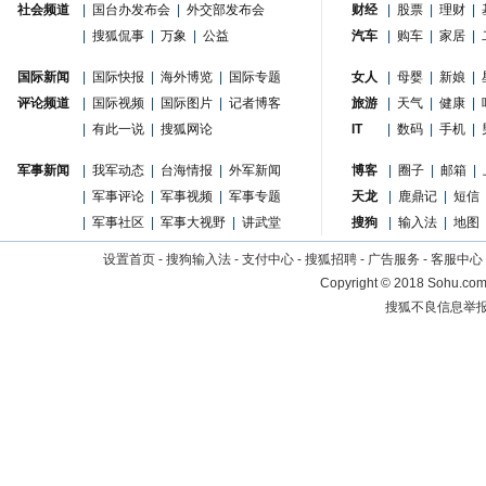
社会频道
|
国台办发布会
|
外交部发布会
财经
|
股票
|
理财
|
|
搜狐侃事
|
万象
|
公益
汽车
|
购车
|
家居
|
国际新闻
|
国际快报
|
海外博览
|
国际专题
女人
|
母婴
|
新娘
|
评论频道
|
国际视频
|
国际图片
|
记者博客
旅游
|
天气
|
健康
|
|
有此一说
|
搜狐网论
IT
|
数码
|
手机
|
军事新闻
|
我军动态
|
台海情报
|
外军新闻
博客
|
圈子
|
邮箱
|
|
军事评论
|
军事视频
|
军事专题
天龙
|
鹿鼎记
|
短信
|
军事社区
|
军事大视野
|
讲武堂
搜狗
|
输入法
|
地图
设置首页
-
搜狗输入法
-
支付中心
-
搜狐招聘
-
广告服务
-
客服中心
Copyright
©
2018 Sohu.com 
搜狐不良信息举