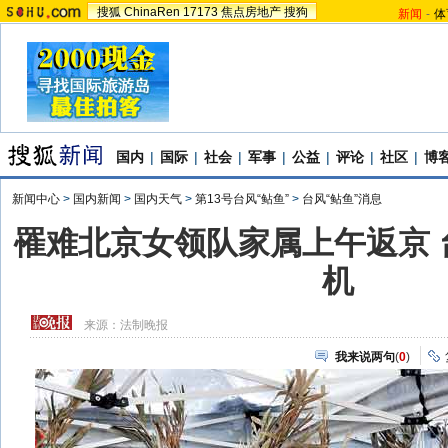
搜狐
ChinaRen
17173
焦点房地产
搜狗
新闻
-
体
国内
|
国际
|
社会
|
军事
|
公益
|
评论
|
社区
|
博
新闻中心
>
国内新闻
>
国内天气
>
第13号台风“鲇鱼”
>
台风“鲇鱼”消息
罹难北京女领队家属上午返京 
机
来源：
法制晚报
我来说两句
(
0
)