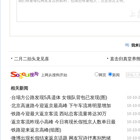
我来
二月二抬头龙见喜
直击归真堂养
上网从搜狗开始
网页
新闻
相关新闻
·
台塌方公路发现5具遗体 女领队背包已发现(图)
10-10-
·
北京高速路今迎返京最高峰 下午车流将明显增加
10-10-
·
铁路今迎最大返京客流 西站总客流量将达30万
10-10-
·
返京客流昨现小高峰 今日将现长假抵京人数单日最
10-10-
·
铁路迎来返京高峰(组图)
10-10-
·
微博出现长假结束返京话题 网友写诗抒离别愁绪
10-10-