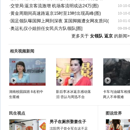
·
交管局:返京客流激增 机场客流明或达24万(图)
10-10-
·
黄金周期间高速路返京15时至19时出现高峰(图)
10-10-
·
国足领队曝国脚上网到深夜 某国脚频遭女网友质问(
10-01-
·
奥运礼仪小姐担任女民兵方队领队[图]
09-09-
更多关于
女领队 返京
的新闻>
相关视频新闻
湖南校园踩踏 8名初中
影后李冰冰返京感动落
卡车与油罐车相
生罹难
泪 否认与周迅不合
两人不幸罹难
民生视点
图说世界
男子在厕所娶妻生子
沈阳男子曾令军在这不足