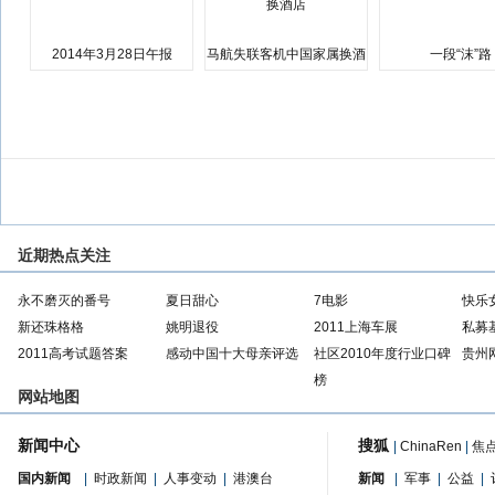
2014年3月28日午报
马航失联客机中国家属换酒
一段“沫”路
店
近期热点关注
永不磨灭的番号
夏日甜心
7电影
快乐
新还珠格格
姚明退役
2011上海车展
私募
2011高考试题答案
感动中国十大母亲评选
社区2010年度行业口碑
贵州
榜
网站地图
新闻中心
搜狐
|
ChinaRen
|
焦
国内新闻
|
时政新闻
|
人事变动
|
港澳台
新闻
|
军事
|
公益
|