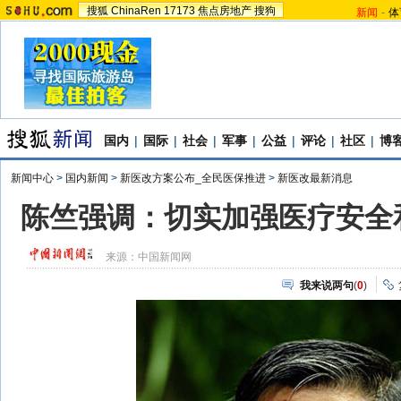
搜狐
ChinaRen
17173
焦点房地产
搜狗
新闻
-
体
国内
|
国际
|
社会
|
军事
|
公益
|
评论
|
社区
|
博
新闻中心
>
国内新闻
>
新医改方案公布_全民医保推进
>
新医改最新消息
陈竺强调：切实加强医疗安全和
来源：
中国新闻网
我来说两句
(
0
)