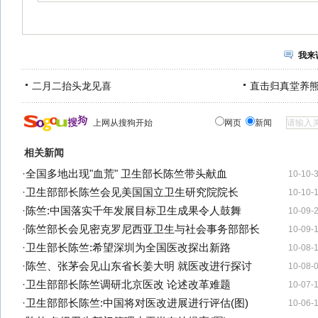
我来
二月二抬头龙见喜
直击归真堂养
上网从搜狗开始
网页
新闻
相关新闻
·
全国多地出现"血荒" 卫生部长陈竺带头献血
10-10-
·
卫生部部长陈竺会见美国国立卫生研究院院长
10-10-
·
陈竺:中国落实千年发展目标卫生成果令人鼓舞
10-09-
·
陈竺部长会见密克罗尼西亚卫生与社会事务部部长
10-09-
·
卫生部长陈竺:希望深圳为全国医改探出新路
10-08-
·
陈竺、张茅会见山东省长姜大明 就医改进行探讨
10-08-
·
卫生部部长陈竺调研北京医改 论述改革难题
10-07-
·
卫生部部长陈竺:中国将对医改进展进行评估(图)
10-06-