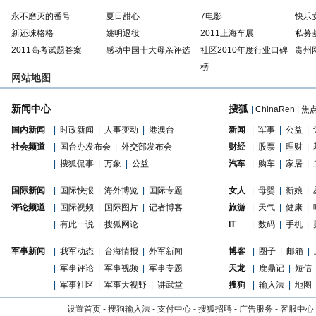
永不磨灭的番号
夏日甜心
7电影
快乐
新还珠格格
姚明退役
2011上海车展
私募
2011高考试题答案
感动中国十大母亲评选
社区2010年度行业口碑
贵州
榜
网站地图
新闻中心
搜狐
|
ChinaRen
|
焦
国内新闻
|
时政新闻
|
人事变动
|
港澳台
新闻
|
军事
|
公益
|
社会频道
|
国台办发布会
|
外交部发布会
财经
|
股票
|
理财
|
|
搜狐侃事
|
万象
|
公益
汽车
|
购车
|
家居
|
国际新闻
|
国际快报
|
海外博览
|
国际专题
女人
|
母婴
|
新娘
|
评论频道
|
国际视频
|
国际图片
|
记者博客
旅游
|
天气
|
健康
|
|
有此一说
|
搜狐网论
IT
|
数码
|
手机
|
军事新闻
|
我军动态
|
台海情报
|
外军新闻
博客
|
圈子
|
邮箱
|
|
军事评论
|
军事视频
|
军事专题
天龙
|
鹿鼎记
|
短信
|
军事社区
|
军事大视野
|
讲武堂
搜狗
|
输入法
|
地图
设置首页
-
搜狗输入法
-
支付中心
-
搜狐招聘
-
广告服务
-
客服中心