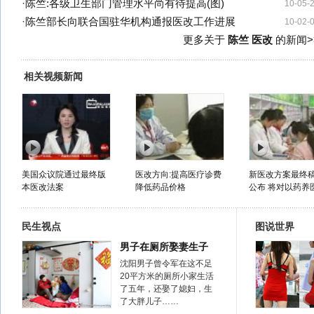
·
陈竺:各级卫生部门管理水平尚有待提高(图)
10-05-
·
陈竺部长向联合国驻华机构通报医改工作进展
10-02-
更多关于
陈竺 医改
的新闻>
相关视频新闻
美国众议院通过最终版
医改方向:提高医疗诊费
新医改方案最终
本医改法案
降低药品价格
公布 将对以药养医
民生视点
图说世界
男子在厕所娶妻生子
沈阳男子曾令军在这不足
20平方米的厕所小家生活
了五年，还娶了媳妇，生
了大胖儿子……