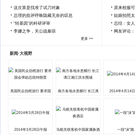
这次算是找准了试刀对象
原来校服可
总理的批评呼唤隐藏无奈的叹息
姑娘拍照太
“转基因”的科研评审
总结：女人
李娜之争，关公战秦琼
网友评论：
更多 >>
新闻·大视野
美国民众抬棺游行 要求国
南方各地水患横行 长江漓
2014年4月14
会弹劾总统特朗普
江湘江洪水围城
2014年3月28日午报
马航失联客机中国家属换酒
一段“沫”路