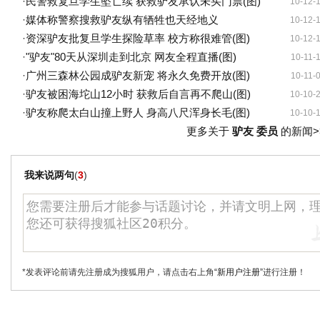
·
民警救复旦学生坠亡续 获救驴友承认未买门票(图)
10-12-
·
媒体称警察搜救驴友纵有牺牲也天经地义
10-12-
·
资深驴友批复旦学生探险草率 校方称很难管(图)
10-12-
·
"驴友"80天从深圳走到北京 网友全程直播(图)
10-11-
·
广州三森林公园成驴友新宠 将永久免费开放(图)
10-11-
·
驴友被困海坨山12小时 获救后自言再不爬山(图)
10-10-
·
驴友称爬太白山撞上野人 身高八尺浑身长毛(图)
10-10-
更多关于
驴友 委员
的新闻>
我来说两句
(
3
)
*发表评论前请先注册成为搜狐用户，请点击右上角
“新用户注册”
进行注册！