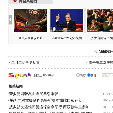
两会高清图
全国人大会议闭幕
温家宝与中外记者见面
人大台湾省代表
我来说两
二月二抬头龙见喜
直击归真堂养
上网从搜狗开始
网页
新闻
相关新闻
·
营救受困驴友由谁买单引争议
11-01-
·
评论:面对救援牺牲民警驴友咋如此自私狂妄
10-12-
·
搜救驴友遇难民警追悼会今举行 两获救学生参加
10-12-