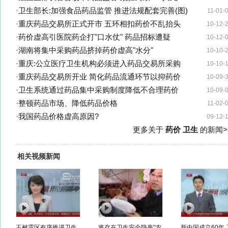
·
卫生部长:加强食品药品监管 推进法规配套完善(图)
11-01-
·
重庆药品交易所正式开市 五环相扣药价不乱抬头
10-12-
·
药价虚高引医院药企打"口水仗" 药品招标遭疑
10-12-
·
湖南将集中采购药品挤掉药价虚高"水分"
10-10-
·
重庆:公立医疗卫生机构必须进入药品交易所采购
10-10-
·
重庆药品交易所开业 简化药品流通环节以抑药价
10-09-
·
卫生系统通过药品集中采购制度降低不合理药价
10-09-
·
整顿药品市场、降低药品价格
11-02-
·
我国药品价格虚高原因?
09-12-
更多关于
药价 卫生
的新闻>
相关视频新闻
玉树震区有序推进卫生
将存在卫生安全隐患"农
新中国成立60年