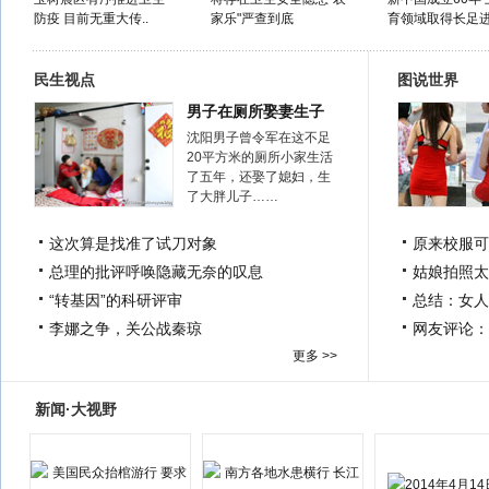
防疫 目前无重大传..
家乐"严查到底
育领域取得长足
民生视点
图说世界
男子在厕所娶妻生子
沈阳男子曾令军在这不足
20平方米的厕所小家生活
了五年，还娶了媳妇，生
了大胖儿子……
这次算是找准了试刀对象
原来校服可
总理的批评呼唤隐藏无奈的叹息
姑娘拍照太
“转基因”的科研评审
总结：女人
李娜之争，关公战秦琼
网友评论：
更多 >>
新闻·大视野