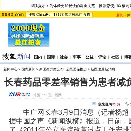
搜狐提示：为体验更加畅快的网页浏览，推荐您使用双核高
搜狐
ChinaRen
17173
焦点房地产
搜狗
新闻
-
体
国内
|
国际
|
社会
|
军事
|
公益
|
评论
|
社区
|
博
新闻中心
>
国内新闻
>
新医改方案公布_全民医保推进
>
新医改最新消息
长春药品零差率销售为患者减负
来源：
中国广播网
我来说两句
(
0
)
中广网长春3月9日消息（记者杨超 
据中国之声《新闻纵横》报道，日前，
了《2011年公立医院改革试点工作安