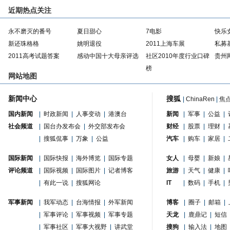
近期热点关注
永不磨灭的番号
夏日甜心
7电影
快乐
新还珠格格
姚明退役
2011上海车展
私募
2011高考试题答案
感动中国十大母亲评选
社区2010年度行业口碑
贵州
榜
网站地图
新闻中心
搜狐
|
ChinaRen
|
焦
国内新闻
|
时政新闻
|
人事变动
|
港澳台
新闻
|
军事
|
公益
|
社会频道
|
国台办发布会
|
外交部发布会
财经
|
股票
|
理财
|
|
搜狐侃事
|
万象
|
公益
汽车
|
购车
|
家居
|
国际新闻
|
国际快报
|
海外博览
|
国际专题
女人
|
母婴
|
新娘
|
评论频道
|
国际视频
|
国际图片
|
记者博客
旅游
|
天气
|
健康
|
|
有此一说
|
搜狐网论
IT
|
数码
|
手机
|
军事新闻
|
我军动态
|
台海情报
|
外军新闻
博客
|
圈子
|
邮箱
|
|
军事评论
|
军事视频
|
军事专题
天龙
|
鹿鼎记
|
短信
|
军事社区
|
军事大视野
|
讲武堂
搜狗
|
输入法
|
地图