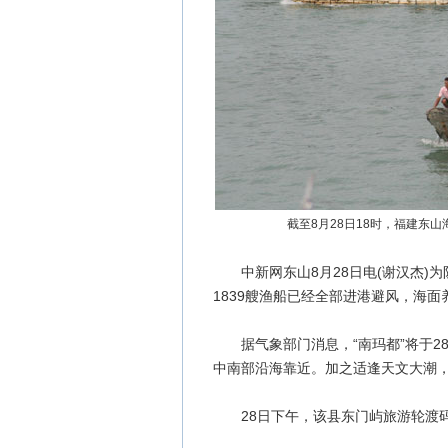
截至8月28日18时，福建东
中新网东山8月28日电(谢汉杰)为防
1839艘渔船已经全部进港避风，海面
据气象部门消息，“南玛都”将于28
中南部沿海靠近。加之适逢天文大潮
28日下午，该县东门屿旅游轮渡码