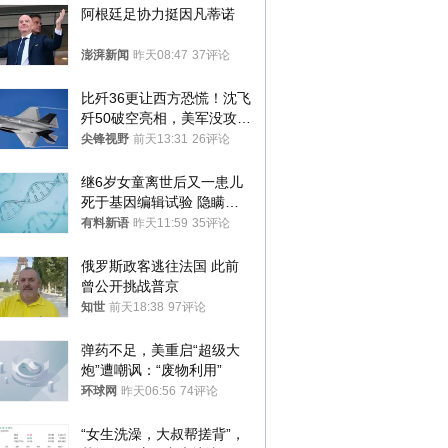
阿根廷足协力挺因凡蒂诺
澎湃新闻
昨天08:47
37评论
比歼36更让西方恐慌！沈飞
歼50破空亮相，美军没攻克
的技术被拿下
尖锋视野
前天13:31
26评论
继6岁女童离世后又一患儿
死于基因编辑试验 隐瞒一
年才对外披露
有料新语
昨天11:59
35评论
俄罗斯政客逃往法国 此前
曾公开挑战普京
知世
前天18:38
97评论
弹药不足，美重启“超级大
炮”遭嘲讽：“废物利用”
环球网
昨天06:56
74评论
“女生洗澡，大叔帮搓背”，