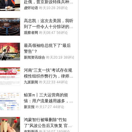
赴俄，普京新设特殊兵种，
76岁老将扛旗
虚怀论语
昨天10:28
26评论
高志凯：这次去美国，我听
到了一些令人十分惊讶的消
息
观察者网
昨天08:47
56评论
最高领袖给总统下了“最后
警告”？
新闻资讯综合
昨天20:19
38评论
河南“三支一扶”考试存在规
模性组织作弊行为，律师：
涉嫌非法获取国家秘密罪等
九派新闻
昨天22:33
44评论
罪名
鲸算π丨三大运营商的烦
恼：用户流量越用越多，收
入却越来越少
新京报
昨天17:27
44评论
鸿蒙智行被曝删除“竹知
了”风波公告后又恢复 官媒
曾力挺：劝华为要大度的，
有料新语
昨天16:07
193评论