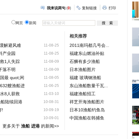
我来说两句
(
0
)
复制链接
打印
网页
新闻
相关推荐
缓解避风难
2011南玛都几号会...
11-08-25
料产业园
福建东山燃油补贴
11-08-25
救1人失踪
石狮有多少渔船
11-08-09
下落不明
日本渔船图片
11-08-09
 quot;闲
福建 玻璃钢渔船
11-08-05
建632艘渔船进
东山渔船数量千瓦...
11-06-25
水8人获救
福建渔船招工
11-03-10
渔船陆续回港
祥芝开海渔船图片
10-08-31
!
日本10渔船钓鱼岛
10-09-19
中国渔船在韩捕鱼
10-09-01
更多关于
渔船 进港
的新闻>>