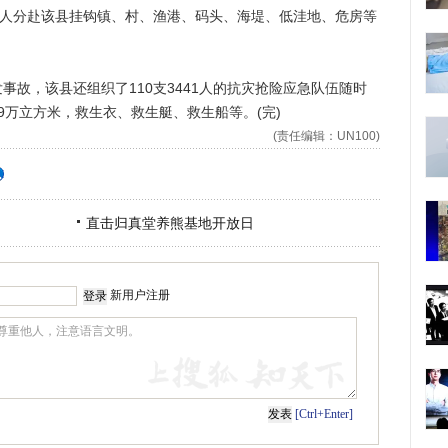
人分赴该县挂钩镇、村、渔港、码头、海堤、低洼地、危房等
，该县还组织了110支3441人的抗灾抢险应急队伍随时
59万立方米，救生衣、救生艇、救生船等。(完)
(责任编辑：UN100)
直击归真堂养熊基地开放日
新用户注册
[Ctrl+Enter]