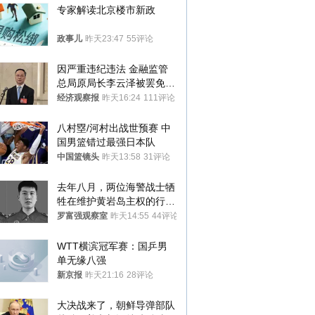
专家解读北京楼市新政
政事儿
昨天23:47
55评论
因严重违纪违法 金融监管
总局原局长李云泽被罢免全
国人大代表
经济观察报
昨天16:24
111评论
八村塁/河村出战世预赛 中
国男篮错过最强日本队
中国篮镜头
昨天13:58
31评论
去年八月，两位海警战士牺
牲在维护黄岩岛主权的行动
中
罗富强观察室
昨天14:55
44评论
WTT横滨冠军赛：国乒男
单无缘八强
新京报
昨天21:16
28评论
大决战来了，朝鲜导弹部队