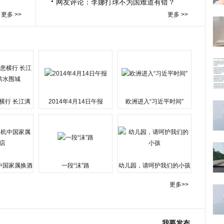
网友评论：李娜打球不为国难道有错？
更多 >>
更多 >>
横行 长江漓
2014年4月14日午报
欧洲进入“习近平时间”
水围城
中国家属换酒
一段“沫”路
幼儿园，请呵护我们的小孩
更多>>
我要发布