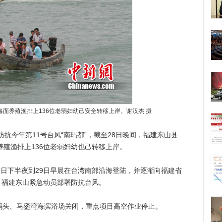
山海面养殖渔排上136位老弱妇幼己安全转移上岸。谢汉杰 摄
抗今年第11号台风“南玛都”，截至28日晚间，福建东山县
养殖渔排上136位老弱妇幼也己转移上岸。
日下半夜到29日早晨在台湾南部沿海登陆，并逐渐向福建省
，福建东山紧急动员部署防抗台风。
头、马銮湾海滨浴场关闭，重点项目高空作业停止。