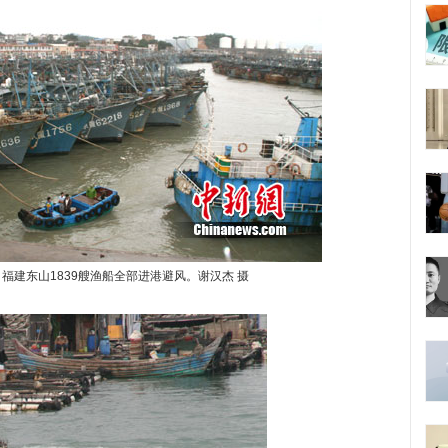
，福建东山1839艘渔船全部进港避风。谢汉杰 摄