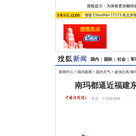
搜狐提示：为体验更加畅快
搜狐
ChinaRen
17173
焦点房
国内
|
国际
|
社会
|
军
新闻中心
>
国内新闻
>
国内天气
>
超强台风“南
南玛都逼近福建东山
来源：
中国新闻网