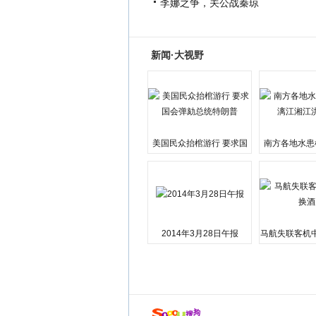
李娜之争，关公战秦琼
新闻·大视野
美国民众抬棺游行 要求国
南方各地水患
会弹劾总统特朗普
江湘江洪
2014年3月28日午报
马航失联客机
店