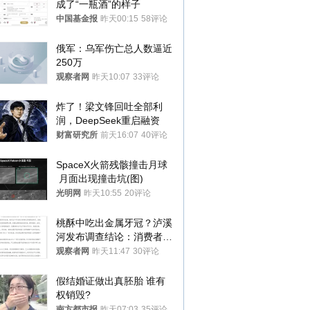
成了“一瓶酒”的样子
中国基金报
昨天00:15
58评论
俄军：乌军伤亡总人数逼近
250万
观察者网
昨天10:07
33评论
炸了！梁文锋回吐全部利
润，DeepSeek重启融资
财富研究所
前天16:07
40评论
SpaceX火箭残骸撞击月球
 月面出现撞击坑(图)
光明网
昨天10:55
20评论
桃酥中吃出金属牙冠？泸溪
河发布调查结论：消费者已
澄清，所发视频情况不属实
观察者网
昨天11:47
30评论
假结婚证做出真胚胎 谁有
权销毁?
南方都市报
昨天07:03
35评论