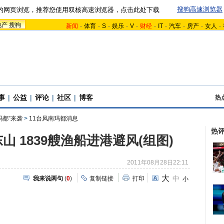
搜狗高速浏览器
的网页浏览，推荐您使用双核高速浏览器，点击此处下载
地产
搜狗
新闻
-
体育
-
S
-
娱乐
-
V
-
财经
-
IT
-
汽车
-
房产
-
女人
-
事
|
公益
|
评论
|
社区
|
博客
热
玛都”来袭
>
11台风南玛都消息
热
 1839艘渔船进港避风(组图)
2011年08月28日22:11
大
中
我来说两句
(
0
)
复制链接
打印
小