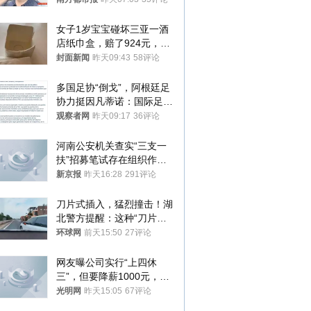
女子1岁宝宝碰坏三亚一酒
店纸巾盒，赔了924元，发
帖吐槽后酒店退还一半的
封面新闻
昨天09:43
58评论
钱，当地市监局回应
多国足协“倒戈”，阿根廷足
协力挺因凡蒂诺：国际足联
今后应继续在其领导下前行
观察者网
昨天09:17
36评论
河南公安机关查实“三支一
扶”招募笔试存在组织作弊
犯罪行为
新京报
昨天16:28
291评论
刀片式插入，猛烈撞击！湖
北警方提醒：这种“刀片超
车”，太危险了
环球网
前天15:50
27评论
网友曝公司实行“上四休
三”，但要降薪1000元，不
接受只能辞职
光明网
昨天15:05
67评论