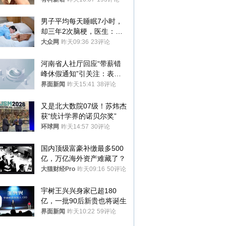
你们适不适合？
男子平均每天睡眠7小时，
却三年2次脑梗，医生：这
样睡觉更伤身
大众网
昨天09:36
23评论
河南省人社厅回应“带薪错
峰休假通知”引关注：表述
不够准确，待修改后印发
界面新闻
昨天15:41
38评论
又是北大数院07级！苏炜杰
获“统计学界的诺贝尔奖”
环球网
昨天14:57
30评论
国内顶级富豪补缴最多500
亿，万亿海外资产难藏了？
大猫财经Pro
昨天09:16
50评论
宇树王兴兴身家已超180
亿，一批90后新贵也将诞生
界面新闻
昨天10:22
59评论