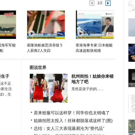
1/2
国海军军舰
基隆渔船被恶浪吞噬 5
香港海事专家:日本舰艇
船
人获救2人失踪
高速超船致相撞
图说世界
妻生子
杭州街拍！姑娘你来错
地方了吧
在这不足
小家生活
竟然是孩子的妈……
媳妇，生
原来校服可以这样穿！同学你也太销魂了
姑娘拍照太投入！丝袜都脱落成这样了(图)
总结：女人三大表现最易沦为“替代品”