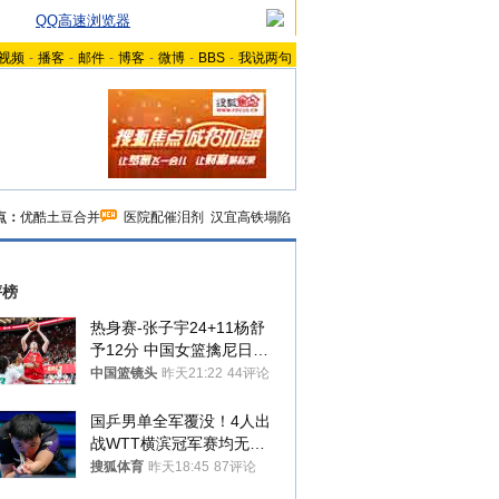
QQ高速浏览器
视频
-
播客
-
邮件
-
博客
-
微博
-
BBS
-
我说两句
点：
优酷土豆合并
医院配催泪剂
汉宜高铁塌陷
评榜
热身赛-张子宇24+11杨舒
予12分 中国女篮擒尼日利
亚
中国篮镜头
昨天21:22
44评论
国乒男单全军覆没！4人出
战WTT横滨冠军赛均无缘
八强
搜狐体育
昨天18:45
87评论