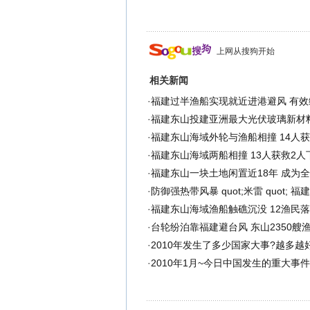
上网从搜狗开始
相关新闻
·
福建过半渔船实现就近进港避风 有效
·
福建东山投建亚洲最大光伏玻璃新材
·
福建东山海域外轮与渔船相撞 14人获
·
福建东山海域两船相撞 13人获救2人
·
福建东山一块土地闲置近18年 成为全国最
·
防御强热带风暴 quot;米雷 quot; 福
·
福建东山海域渔船触礁沉没 12渔民落
·
台轮纷泊靠福建避台风 东山2350艘
·
2010年发生了多少国家大事?越多越好
·
2010年1月~今日中国发生的重大事件