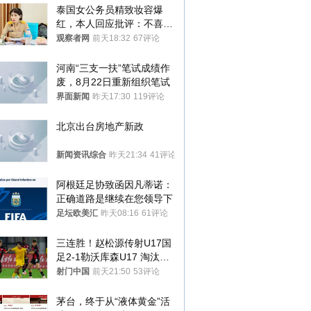
泰国女公务员精致妆容爆
红，本人回应批评：不喜欢
就别看
观察者网
前天18:32
67评论
河南“三支一扶”笔试成绩作
废，8月22日重新组织笔试
界面新闻
昨天17:30
119评论
北京出台房地产新政
新闻资讯综合
昨天21:34
41评论
阿根廷足协致函因凡蒂诺：
正确道路是继续在您领导下
足坛欧美汇
昨天08:16
61评论
三连胜！赵松源传射U17国
足2-1勒沃库森U17 淘汰赛
将战河床
射门中国
前天21:50
53评论
茅台，终于从“液体黄金”活