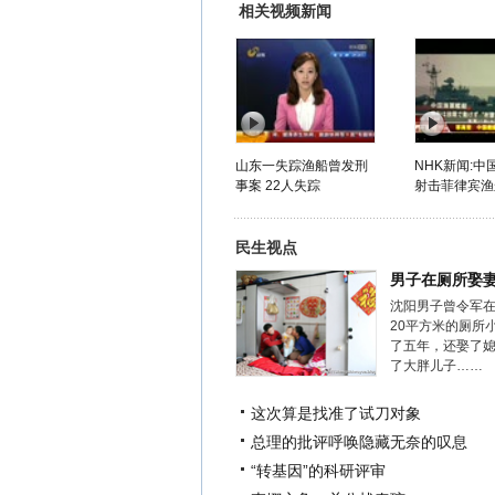
相关视频新闻
山东一失踪渔船曾发刑
NHK新闻:中
事案 22人失踪
射击菲律宾渔
民生视点
男子在厕所娶
沈阳男子曾令军
20平方米的厕所
了五年，还娶了
了大胖儿子……
这次算是找准了试刀对象
总理的批评呼唤隐藏无奈的叹息
“转基因”的科研评审