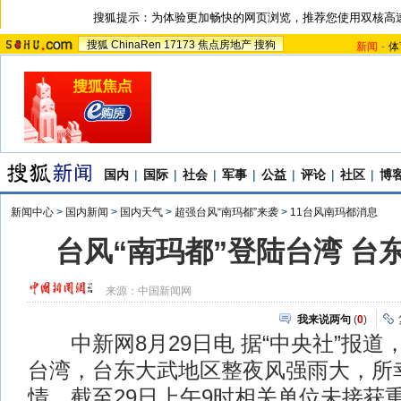
搜狐提示：为体验更加畅快的网页浏览，推荐您使用双核高
搜狐
ChinaRen
17173
焦点房地产
搜狗
新闻
-
体
国内
|
国际
|
社会
|
军事
|
公益
|
评论
|
社区
|
博
新闻中心
>
国内新闻
>
国内天气
>
超强台风“南玛都”来袭
>
11台风南玛都消息
台风“南玛都”登陆台湾 台
来源：
中国新闻网
我来说两句
(
0
)
中新网8月29日电 据“中央社”报道，
台湾，台东大武地区整夜风强雨大，所
情，截至29日上午9时相关单位未接获