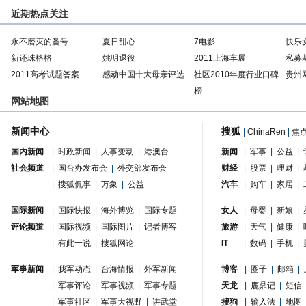
近期热点关注
永不磨灭的番号
夏日甜心
7电影
快乐
新还珠格格
姚明退役
2011上海车展
私募
2011高考试题答案
感动中国十大母亲评选
社区2010年度行业口碑
贵州
榜
网站地图
新闻中心
搜狐
|
ChinaRen
|
焦
国内新闻
|
时政新闻
|
人事变动
|
港澳台
新闻
|
军事
|
公益
|
社会频道
|
国台办发布会
|
外交部发布会
财经
|
股票
|
理财
|
|
搜狐侃事
|
万象
|
公益
汽车
|
购车
|
家居
|
国际新闻
|
国际快报
|
海外博览
|
国际专题
女人
|
母婴
|
新娘
|
评论频道
|
国际视频
|
国际图片
|
记者博客
旅游
|
天气
|
健康
|
|
有此一说
|
搜狐网论
IT
|
数码
|
手机
|
军事新闻
|
我军动态
|
台海情报
|
外军新闻
博客
|
圈子
|
邮箱
|
|
军事评论
|
军事视频
|
军事专题
天龙
|
鹿鼎记
|
短信
|
军事社区
|
军事大视野
|
讲武堂
搜狗
|
输入法
|
地图