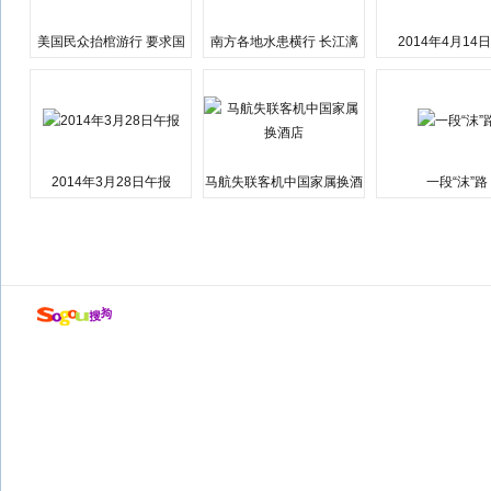
美国民众抬棺游行 要求国
南方各地水患横行 长江漓
2014年4月14
会弹劾总统特朗普
江湘江洪水围城
2014年3月28日午报
马航失联客机中国家属换酒
一段“沫”路
店