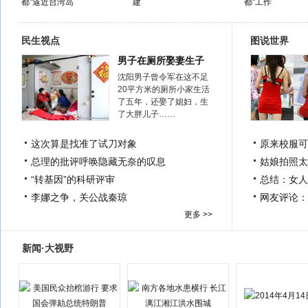
都"逼近台湾岛
建
都"工作
民生视点
图说世界
男子在厕所娶妻生子
沈阳男子曾令军在这不足
20平方米的厕所小家生活
了五年，还娶了媳妇，生
了大胖儿子……
这次算是找准了试刀对象
原来校服可
总理的批评呼唤隐藏无奈的叹息
姑娘拍照太
“转基因”的科研评审
总结：女人
李娜之争，关公战秦琼
网友评论：
更多 >>
新闻·大视野