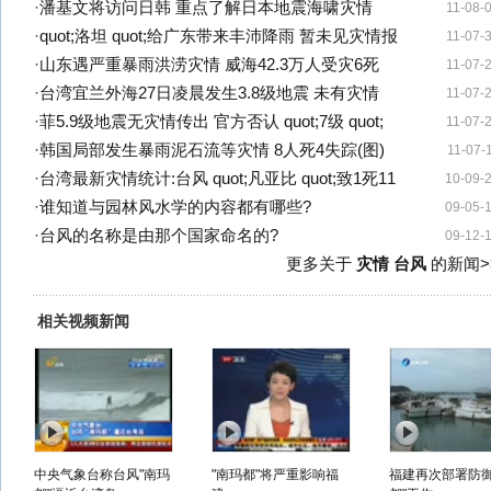
·
潘基文将访问日韩 重点了解日本地震海啸灾情
11-08-
·
quot;洛坦 quot;给广东带来丰沛降雨 暂未见灾情报
11-07-
·
山东遇严重暴雨洪涝灾情 威海42.3万人受灾6死
11-07-
·
台湾宜兰外海27日凌晨发生3.8级地震 未有灾情
11-07-
·
菲5.9级地震无灾情传出 官方否认 quot;7级 quot;
11-07-
·
韩国局部发生暴雨泥石流等灾情 8人死4失踪(图)
11-07-
·
台湾最新灾情统计:台风 quot;凡亚比 quot;致1死11
10-09-
·
谁知道与园林风水学的内容都有哪些?
09-05-
·
台风的名称是由那个国家命名的?
09-12-
更多关于
灾情 台风
的新闻>
相关视频新闻
中央气象台称台风"南玛
"南玛都"将严重影响福
福建再次部署防御