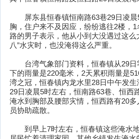
屏东县恒春镇恒南路63巷29日凌晨
胸，住户来不及因应，纷纷逃往2楼，1
路的男子表示，他从小到大没遇过这么
八”水灾时，也没淹得这么严重。
台湾气象部门资料，恒春镇从29日
下的雨量是220毫米，2天累积雨量是5
湾之冠，恒春镇内龙水里28日中午发生
29日凌晨5时左右，恒南路63巷、恒西
淹水到胸部及腰部灾情，恒西路有20多
员协助疏散。
到早上7时左右，恒春镇这些淹水地
居民忙着清理家园。其他乡镇发生淹水