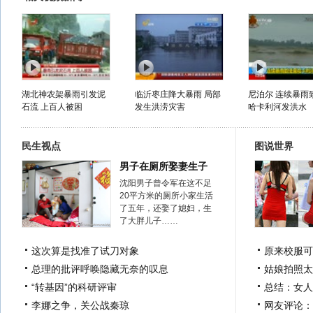
湖北神农架暴雨引发泥
临沂枣庄降大暴雨 局部
尼泊尔 连续暴雨
石流 上百人被困
发生洪涝灾害
哈卡利河发洪水
民生视点
图说世界
男子在厕所娶妻生子
沈阳男子曾令军在这不足
20平方米的厕所小家生活
了五年，还娶了媳妇，生
了大胖儿子……
这次算是找准了试刀对象
原来校服可
总理的批评呼唤隐藏无奈的叹息
姑娘拍照太
“转基因”的科研评审
总结：女人
李娜之争，关公战秦琼
网友评论：