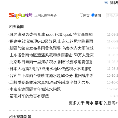
我来
上网从搜狗开始
网页
新闻
相关新闻
·
纽约遭飓风袭击几成 quot;死城 quot; 特大暴雨如
11-08-
·
福建中部沿海现8-10级阵风 山东江苏局地降暴雨
11-08-
·
新疆气象台发布暴雨黄色预警 乌鲁木齐大雨倾城
11-08-
·
山东省鲁南地区遭遇风雹和暴雨袭击 50万人受灾
11-08-
·
北京昨日暴雨十里河桥积水 副市长要求追责(图)
11-08-
·
日本大地震2周后7成淹水地区依然积水不退(图)
11-03-
·
台宜兰下暴雨台铁轨道淹水超50公分 北回线中断
10-10-
·
邱毅质疑高雄淹水真相:余政宪苏嘉全疑为共犯
10-10-
·
南京东渡国际青年城淹水问题
10-03-
·
暴雨对车的危害有哪些
10-07-
更多关于
淹水 暴雨
的新闻>
相关视频新闻