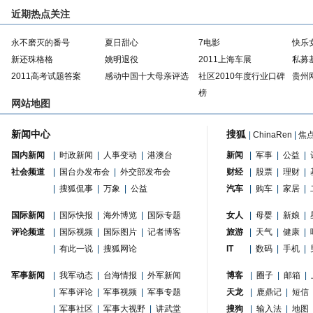
近期热点关注
永不磨灭的番号
夏日甜心
7电影
快乐
新还珠格格
姚明退役
2011上海车展
私募
2011高考试题答案
感动中国十大母亲评选
社区2010年度行业口碑
贵州
榜
网站地图
新闻中心
搜狐
|
ChinaRen
|
焦
国内新闻
|
时政新闻
|
人事变动
|
港澳台
新闻
|
军事
|
公益
|
社会频道
|
国台办发布会
|
外交部发布会
财经
|
股票
|
理财
|
|
搜狐侃事
|
万象
|
公益
汽车
|
购车
|
家居
|
国际新闻
|
国际快报
|
海外博览
|
国际专题
女人
|
母婴
|
新娘
|
评论频道
|
国际视频
|
国际图片
|
记者博客
旅游
|
天气
|
健康
|
|
有此一说
|
搜狐网论
IT
|
数码
|
手机
|
军事新闻
|
我军动态
|
台海情报
|
外军新闻
博客
|
圈子
|
邮箱
|
|
军事评论
|
军事视频
|
军事专题
天龙
|
鹿鼎记
|
短信
|
军事社区
|
军事大视野
|
讲武堂
搜狗
|
输入法
|
地图