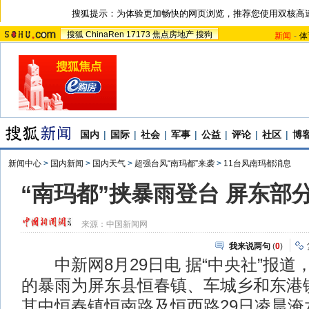
搜狐提示：为体验更加畅快的网页浏览，推荐您使用双核高
搜狐
ChinaRen
17173
焦点房地产
搜狗
新闻
-
体
国内
|
国际
|
社会
|
军事
|
公益
|
评论
|
社区
|
博
新闻中心
>
国内新闻
>
国内天气
>
超强台风“南玛都”来袭
>
11台风南玛都消息
“南玛都”挟暴雨登台 屏东部
来源：
中国新闻网
我来说两句
(
0
)
中新网8月29日电 据“中央社”报道，
的暴雨为屏东县恒春镇、车城乡和东港
其中恒春镇恒南路及恒西路29日凌晨淹