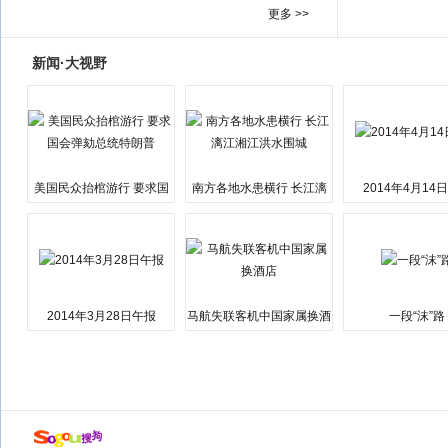
更多 >>
新闻·大视野
美国民众抬棺游行 要求国
南方各地水患横行 长江漓
2014年4月14
会弹劾总统特朗普
江湘江洪水围城
2014年3月28日午报
马航失联客机中国家属换酒
一段“沫”路
店