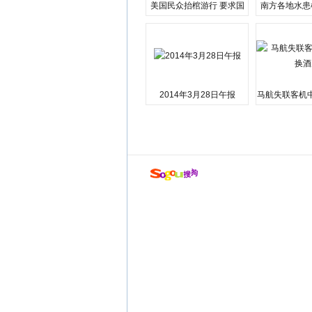
美国民众抬棺游行 要求国
南方各地水患
会弹劾总统特朗普
江湘江洪
2014年3月28日午报
马航失联客机
店