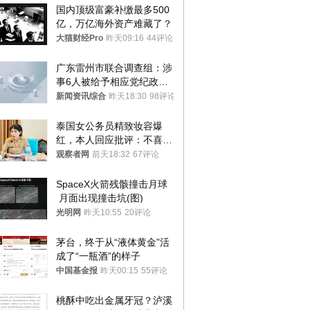
国内顶级富豪补缴最多500
亿，万亿海外资产难藏了？
大猫财经Pro
昨天09:16
44评论
广东雷州市联合调查组：涉
事6人被给予相应党纪政务
处分和组织处理
新闻资讯综合
昨天18:30
98评论
泰国女公务员精致妆容爆
红，本人回应批评：不喜欢
就别看
观察者网
前天18:32
67评论
SpaceX火箭残骸撞击月球
 月面出现撞击坑(图)
光明网
昨天10:55
20评论
茅台，终于从“液体黄金”活
成了“一瓶酒”的样子
中国基金报
昨天00:15
55评论
桃酥中吃出金属牙冠？泸溪