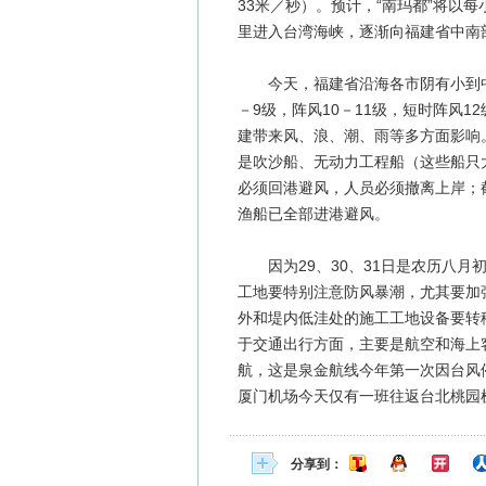
33米／秒）。预计，“南玛都”将以
里进入台湾海峡，逐渐向福建省中南
今天，福建省沿海各市阴有小到中
－9级，阵风10－11级，短时阵风1
建带来风、浪、潮、雨等多方面影响
是吹沙船、无动力工程船（这些船只
必须回港避风，人员必须撤离上岸；截
渔船已全部进港避风。
因为29、30、31日是农历八月
工地要特别注意防风暴潮，尤其要加
外和堤内低洼处的施工工地设备要转
于交通出行方面，主要是航空和海上
航，这是泉金航线今年第一次因台风
厦门机场今天仅有一班往返台北桃园机
分享到：