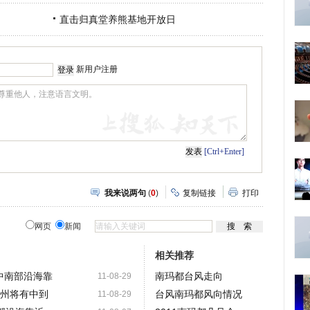
直击归真堂养熊基地开放日
新用户注册
[Ctrl+Enter]
我来说两句
(
0
)
复制链接
打印
网页
新闻
相关推荐
省中南部沿海靠
南玛都台风走向
11-08-29
 福州将有中到
台风南玛都风向情况
11-08-29