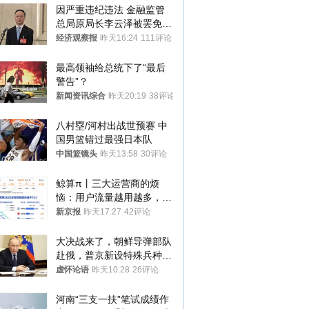
因严重违纪违法 金融监管
总局原局长李云泽被罢免全
国人大代表
经济观察报
昨天16:24
111评论
最高领袖给总统下了“最后
警告”？
新闻资讯综合
昨天20:19
38评论
八村塁/河村出战世预赛 中
国男篮错过最强日本队
中国篮镜头
昨天13:58
30评论
鲸算π丨三大运营商的烦
恼：用户流量越用越多，收
入却越来越少
新京报
昨天17:27
42评论
大决战来了，朝鲜导弹部队
赴俄，普京新设特殊兵种，
76岁老将扛旗
虚怀论语
昨天10:28
26评论
河南“三支一扶”笔试成绩作