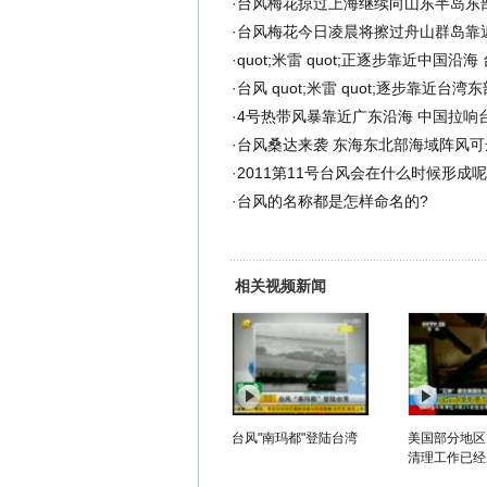
·
台风梅花掠过上海继续向山东半岛东
·
台风梅花今日凌晨将擦过舟山群岛靠
·
quot;米雷 quot;正逐步靠近中国沿
·
台风 quot;米雷 quot;逐步靠近台湾
·
4号热带风暴靠近广东沿海 中国拉响
·
台风桑达来袭 东海东北部海域阵风可达
·
2011第11号台风会在什么时候形成
·
台风的名称都是怎样命名的?
相关视频新闻
台风"南玛都"登陆台湾
美国部分地区
清理工作已经