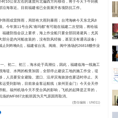
每小时10公里左右的速度向北偏西方向移动，将于今天下午到夜
部沿海靠近。目前福建省已全面展开各项防抗工作。
阵雨或雷阵雨，局部有大雨到暴雨；台湾海峡今天东北风8
2级。今年第11号台风“南玛都”有可能在福建二次登陆，将给福
。福建防指会议上要求，海上作业船只要全部回港避风；尤其
大部分是内河船改装的，没有防风经验，甚至没有通讯设备）
止到昨晚8点，福建省台浅、闽南、闽中渔场的26818艘作业
初一、初二、初三，海水处于高潮位，因此，福建临海一线施工
强海堤、水闸的检查加固，全部停止建设工地的施工作业，堤
移，人员要安全避险。渡口、沿岸滨海旅游也要适时停止。关
客运受到影响，目前泉金客运航线（泉州至金门）今天全天停
停航。福州机场今天不受台风的影响，飞机的起降是正常的，
场的MF887次航班因为天气原因而取消。
(责任编辑：UN011)