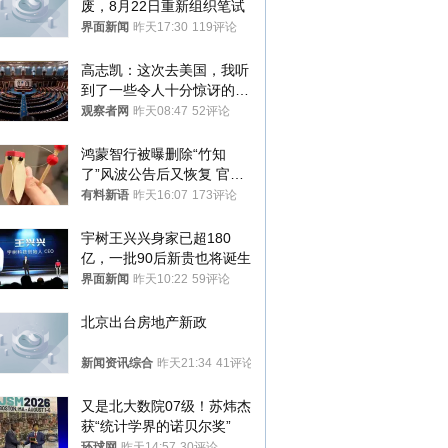
废，8月22日重新组织笔试
界面新闻
昨天17:30
119评论
高志凯：这次去美国，我听
到了一些令人十分惊讶的消
息
观察者网
昨天08:47
52评论
鸿蒙智行被曝删除“竹知
了”风波公告后又恢复 官媒
曾力挺：劝华为要大度的，
有料新语
昨天16:07
173评论
你们适不适合？
宇树王兴兴身家已超180
亿，一批90后新贵也将诞生
界面新闻
昨天10:22
59评论
北京出台房地产新政
新闻资讯综合
昨天21:34
41评论
又是北大数院07级！苏炜杰
获“统计学界的诺贝尔奖”
环球网
昨天14:57
30评论