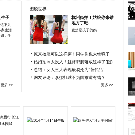
图说世界
妻生子
杭州街拍！姑娘你来错
地方了吧
在这不足
小家生活
竟然是孩子的妈……
媳妇，生
原来校服可以这样穿！同学你也太销魂了
姑娘拍照太投入！丝袜都脱落成这样了(图)
总结：女人三大表现最易沦为“替代品”
网友评论：李娜打球不为国难道有错？
更多 >>
更多 >>