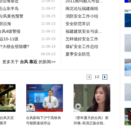
部沿海靠近
2011南玛都几号会...
11-08-07
近山东半岛
闽北论坛福建南纸
11-08-07
海 台风黄色预警
消防安全工作小结
11-06-25
东部沿海
安全防范常识
11-06-23
台风4级警报
福建建筑安全与设...
11-06-21
10-11级
怎样做好安全工作
11-05-29
呢?大楷会登陆哪?
煤矿安全工作总结
11-08-16
夏季安全防范
09-09-23
更多关于
台风 靠近
的新闻>>
1/2
台风灾后
台风影响下沪宁高铁有
《那年夏天的台风》第
展开
可能限速或停运
30集-高清正版在线..