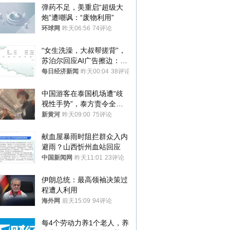
弹药不足，美重启“超级大
炮”遭嘲讽：“废物利用”
环球网
昨天06:56
74评论
“女生洗澡，大叔帮搓背”，
苏泊尔回应AI广告擦边：视
频全下架，已强化内容管理
每日经济新闻
昨天00:04
38评论
与审核
中国游客在泰国机场遭“歧
视性手势”，泰方责令全面
调查，对责任人采取最严厉
新黄河
昨天09:00
75评论
处分
献血屋暴雨时阻拦群众入内
避雨？山西忻州血站回应
中国新闻网
昨天11:01
23评论
伊朗总统：最高领袖决策过
程遭人利用
海外网
前天15:09
94评论
每4个劳动力养1个老人，养