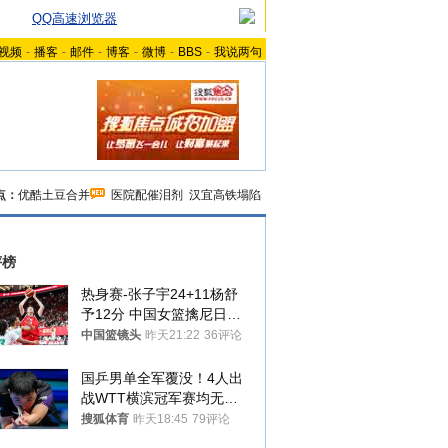
QQ高速浏览器
视频
-
播客
-
邮件
-
博客
-
微博
-
BBS
-
我说两句
点：
优酷土豆合并
医院配催泪剂
汉宜高铁塌陷
评榜
热身赛-张子宇24+11杨舒
予12分 中国女篮擒尼日利
亚
中国篮镜头
昨天21:22
36评论
国乒男单全军覆没！4人出
战WTT横滨冠军赛均无缘
八强
搜狐体育
昨天18:45
79评论