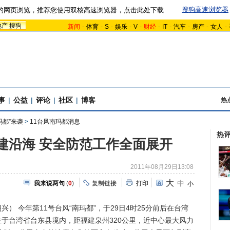
搜狗高速浏览器
的网页浏览，推荐您使用双核高速浏览器，点击此处下载
地产
搜狗
新闻
-
体育
-
S
-
娱乐
-
V
-
财经
-
IT
-
汽车
-
房产
-
女人
-
事
|
公益
|
评论
|
社区
|
博客
热
玛都”来袭
>
11台风南玛都消息
热
福建沿海 安全防范工作全面展开
2011年08月29日13:08
大
中
我来说两句
(
0
)
复制链接
打印
小
 今年第11号台风“南玛都”，于29日4时25分前后在台湾
于台湾省台东县境内，距福建泉州320公里，近中心最大风力