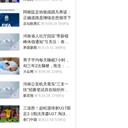
阿根廷足协致函因凡蒂诺：
正确道路是继续在您领导下
足坛欧美汇
昨天08:16
56评论
河南省人社厅回应“带薪错
峰休假通知”引关注：表述
不够准确，待修改后印发
界面新闻
昨天15:41
38评论
男子平均每天睡眠7小时，
却三年2次脑梗，医生：这
样睡觉更伤身
大众网
昨天09:36
23评论
河南公安机关查实“三支一
扶”招募笔试存在组织作弊
犯罪行为
新京报
昨天16:28
279评论
三连胜！赵松源传射U17国
足2-1勒沃库森U17 淘汰赛
将战河床
射门中国
前天21:50
53评论