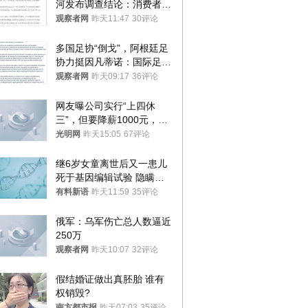
河发布调查结论：消费者已
澄清，所发视频情况不属实
观察者网
昨天11:47
30评论
多国足协“倒戈”，阿根廷足
协力挺因凡蒂诺：国际足联
今后应继续在其领导下前行
观察者网
昨天09:17
36评论
网友曝公司实行“上四休
三”，但要降薪1000元，不
接受只能辞职
光明网
昨天15:05
67评论
继6岁女童离世后又一患儿
死于基因编辑试验 隐瞒一
年才对外披露
有料新语
昨天11:59
35评论
俄军：乌军伤亡总人数逼近
250万
观察者网
昨天10:07
32评论
假结婚证做出真胚胎 谁有
权销毁?
南方都市报
昨天07:03
35评论