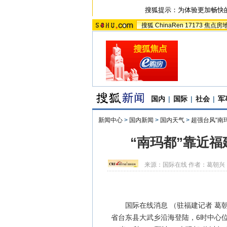
搜狐提示：为体验更加畅快
搜狐
ChinaRen
17173
焦点房
国内
|
国际
|
社会
|
军
新闻中心
>
国内新闻
>
国内天气
>
超强台风“南
“南玛都”靠近
来源：
国际在线
作者：葛朝兴
国际在线消息 （驻福建记者 葛朝兴）
省台东县大武乡沿海登陆，6时中心位