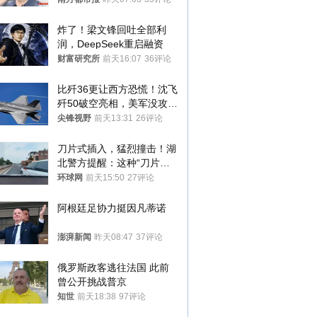
炸了！梁文锋回吐全部利
润，DeepSeek重启融资
财富研究所
前天16:07
36评论
比歼36更让西方恐慌！沈飞
歼50破空亮相，美军没攻克
的技术被拿下
尖锋视野
前天13:31
26评论
刀片式插入，猛烈撞击！湖
北警方提醒：这种“刀片超
车”，太危险了
环球网
前天15:50
27评论
阿根廷足协力挺因凡蒂诺
澎湃新闻
昨天08:47
37评论
俄罗斯政客逃往法国 此前
曾公开挑战普京
知世
前天18:38
97评论