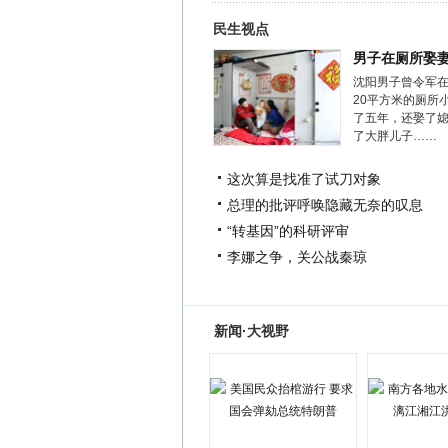
民生视点
男子在厕所娶
沈阳男子曾令军
20平方米的厕所
了五年，还娶了
了大胖儿子……
这次算是找准了试刀对象
总理的批评呼唤隐藏无奈的叹息
“转基因”的科研评审
李娜之争，关公战秦琼
新闻·大视野