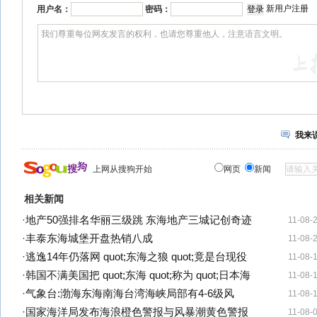
新用户注册
用户名：
密码：
我来
上网从搜狗开始
网页
新闻
相关新闻
·
地产50强排名华丽三级跳 东海地产三城记创奇迹
11-08-
·
丰泰东海城堡开盘热销八成
11-08-
·
逃逸14年仍落网 quot;东海之狼 quot;竟是台现役
11-08-
·
韩国不满美国把 quot;东海 quot;称为 quot;日本海
11-08-
·
气象台:渤海东海南海台湾海峡局部有4-6级风
11-08-
·
国家海洋局发布海浪橙色警报与风暴潮黄色警报
11-08-