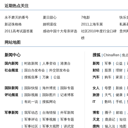
近期热点关注
永不磨灭的番号
夏日甜心
7电影
快乐
新还珠格格
姚明退役
2011上海车展
私募
2011高考试题答案
感动中国十大母亲评选
社区2010年度行业口碑
贵州
榜
网站地图
新闻中心
搜狐
|
ChinaRen
|
焦
国内新闻
|
时政新闻
|
人事变动
|
港澳台
新闻
|
军事
|
公益
|
社会频道
|
国台办发布会
|
外交部发布会
财经
|
股票
|
理财
|
|
搜狐侃事
|
万象
|
公益
汽车
|
购车
|
家居
|
国际新闻
|
国际快报
|
海外博览
|
国际专题
女人
|
母婴
|
新娘
|
评论频道
|
国际视频
|
国际图片
|
记者博客
旅游
|
天气
|
健康
|
|
有此一说
|
搜狐网论
IT
|
数码
|
手机
|
军事新闻
|
我军动态
|
台海情报
|
外军新闻
博客
|
圈子
|
邮箱
|
|
军事评论
|
军事视频
|
军事专题
天龙
|
鹿鼎记
|
短信
|
军事社区
|
军事大视野
|
讲武堂
搜狗
|
输入法
|
地图