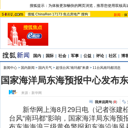
搜狐提示：为体验更加畅快的网页浏览，推荐您使用双核高
搜狐
ChinaRen
17173
焦点房地产
搜狗
新闻
-
体
国内
|
国际
|
社会
|
军事
|
公益
|
评论
|
社区
|
博
新闻中心
>
国内新闻
>
国内天气
>
超强台风“南玛都”来袭
>
11台风南玛都消息
国家海洋局东海预报中心发布
来源：
新华网
我来说两句
(
0
)
新华网上海8月29日电（记者张建松
台风“南玛都”影响，国家海洋局东海预
布东海海浪三级黄色警报和东海沿海风