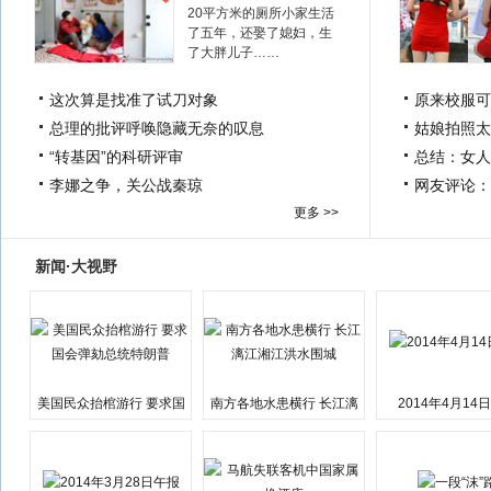
20平方米的厕所小家生活
了五年，还娶了媳妇，生
了大胖儿子……
这次算是找准了试刀对象
原来校服可
总理的批评呼唤隐藏无奈的叹息
姑娘拍照太
“转基因”的科研评审
总结：女人
李娜之争，关公战秦琼
网友评论：
更多 >>
新闻·大视野
美国民众抬棺游行 要求国
南方各地水患横行 长江漓
2014年4月14
会弹劾总统特朗普
江湘江洪水围城