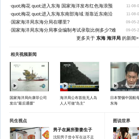
·
quot;梅花 quot;进入东海 国家海洋发布红色海浪预
11-08-
·
quot;梅花 quot;进入东海东南部海域 渐靠近东南沿
11-08-
·
国家海洋局东海分局在哪里?
09-05-
·
国家海洋局东海分局事业编制考试录取比例多少?难
09-05-
更多关于
东海 海洋局
的新闻>
相关视频新闻
国家海洋局向康菲公司
海洋局公布首批无人岛
日本警惕中国航
发出"最后通牒"
人人可做"岛主"
东海
民生视点
图说世界
男子在厕所娶妻生子
沈阳男子曾令军在这不足