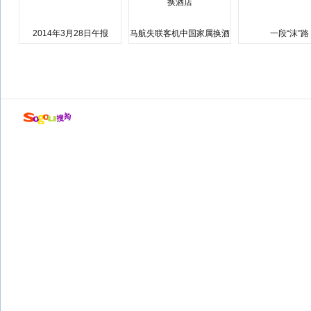
2014年3月28日午报
马航失联客机中国家属换酒
一段“沫”路
店