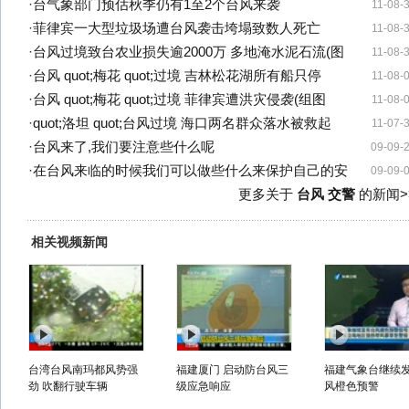
·
台气象部门预估秋季仍有1至2个台风来袭
11-08-
·
菲律宾一大型垃圾场遭台风袭击垮塌致数人死亡
11-08-
·
台风过境致台农业损失逾2000万 多地淹水泥石流(图
11-08-
·
台风 quot;梅花 quot;过境 吉林松花湖所有船只停
11-08-
·
台风 quot;梅花 quot;过境 菲律宾遭洪灾侵袭(组图
11-08-
·
quot;洛坦 quot;台风过境 海口两名群众落水被救起
11-07-
·
台风来了,我们要注意些什么呢
09-09-
·
在台风来临的时候我们可以做些什么来保护自己的安
09-09-
更多关于
台风 交警
的新闻>
相关视频新闻
台湾台风南玛都风势强
福建厦门 启动防台风三
福建气象台继续
劲 吹翻行驶车辆
级应急响应
风橙色预警