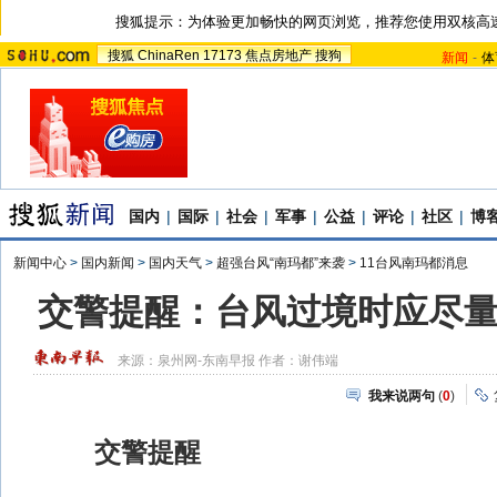
搜狐提示：为体验更加畅快的网页浏览，推荐您使用双核高
搜狐
ChinaRen
17173
焦点房地产
搜狗
新闻
-
体
国内
|
国际
|
社会
|
军事
|
公益
|
评论
|
社区
|
博
新闻中心
>
国内新闻
>
国内天气
>
超强台风“南玛都”来袭
>
11台风南玛都消息
交警提醒：台风过境时应尽
来源：
泉州网-东南早报
作者：谢伟端
我来说两句
(
0
)
交警提醒