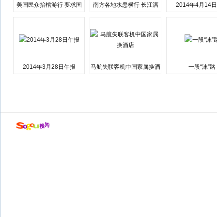
美国民众抬棺游行 要求国
南方各地水患横行 长江漓
2014年4月14
会弹劾总统特朗普
江湘江洪水围城
2014年3月28日午报
马航失联客机中国家属换酒
一段“沫”路
店