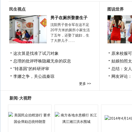
民生视点
图说世界
男子在厕所娶妻生子
沈阳男子曾令军在这不足
20平方米的厕所小家生活
了五年，还娶了媳妇，生
了大胖儿子……
这次算是找准了试刀对象
原来校服可
总理的批评呼唤隐藏无奈的叹息
姑娘拍照太
“转基因”的科研评审
总结：女人
李娜之争，关公战秦琼
网友评论：
更多 >>
新闻·大视野