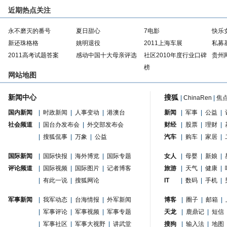
近期热点关注
永不磨灭的番号
夏日甜心
7电影
快乐
新还珠格格
姚明退役
2011上海车展
私募
2011高考试题答案
感动中国十大母亲评选
社区2010年度行业口碑
贵州
榜
网站地图
新闻中心
搜狐
|
ChinaRen
|
焦
国内新闻
|
时政新闻
|
人事变动
|
港澳台
新闻
|
军事
|
公益
|
社会频道
|
国台办发布会
|
外交部发布会
财经
|
股票
|
理财
|
|
搜狐侃事
|
万象
|
公益
汽车
|
购车
|
家居
|
国际新闻
|
国际快报
|
海外博览
|
国际专题
女人
|
母婴
|
新娘
|
评论频道
|
国际视频
|
国际图片
|
记者博客
旅游
|
天气
|
健康
|
|
有此一说
|
搜狐网论
IT
|
数码
|
手机
|
军事新闻
|
我军动态
|
台海情报
|
外军新闻
博客
|
圈子
|
邮箱
|
|
军事评论
|
军事视频
|
军事专题
天龙
|
鹿鼎记
|
短信
|
军事社区
|
军事大视野
|
讲武堂
搜狗
|
输入法
|
地图