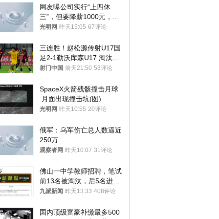
网友曝公司实行“上四休
三”，但要降薪1000元，不
接受只能辞职
光明网
昨天15:05
67评论
三连胜！赵松源传射U17国
足2-1勒沃库森U17 淘汰赛
将战河床
射门中国
前天21:50
53评论
SpaceX火箭残骸撞击月球
 月面出现撞击坑(图)
光明网
昨天10:55
20评论
俄军：乌军伤亡总人数逼近
250万
观察者网
昨天10:07
31评论
佛山一中学教师招聘，笔试
前13名被淘汰，后5名进体
检，被疑萝卜岗，官方通
九派新闻
昨天13:33
408评论
报：已叫停
国内顶级富豪补缴最多500