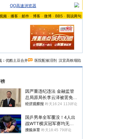
QQ高速浏览器
视频
-
播客
-
邮件
-
博客
-
微博
-
BBS
-
我说两句
点：
优酷土豆合并
医院配催泪剂
汉宜高铁塌陷
评榜
因严重违纪违法 金融监管
总局原局长李云泽被罢免全
国人大代表
经济观察报
昨天16:24
113评论
国乒男单全军覆没！4人出
战WTT横滨冠军赛均无缘
八强
搜狐体育
昨天18:45
79评论