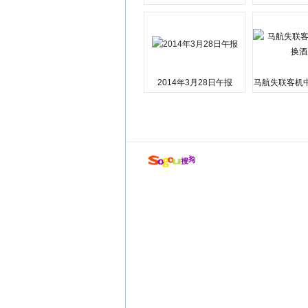
会弹劾总统特朗普
江湘江洪
2014年3月28日午报
马航失联客机
店