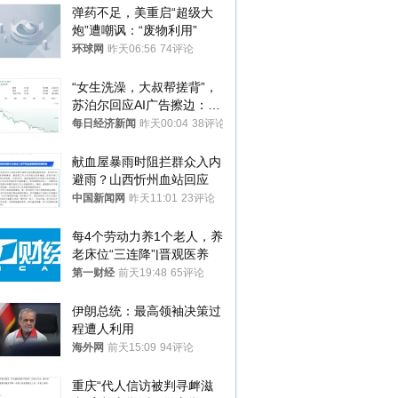
弹药不足，美重启“超级大
炮”遭嘲讽：“废物利用”
环球网
昨天06:56
74评论
“女生洗澡，大叔帮搓背”，
苏泊尔回应AI广告擦边：视
频全下架，已强化内容管理
每日经济新闻
昨天00:04
38评论
与审核
献血屋暴雨时阻拦群众入内
避雨？山西忻州血站回应
中国新闻网
昨天11:01
23评论
每4个劳动力养1个老人，养
老床位“三连降”|晋观医养
第一财经
前天19:48
65评论
伊朗总统：最高领袖决策过
程遭人利用
海外网
前天15:09
94评论
重庆“代人信访被判寻衅滋