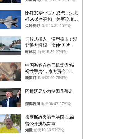
比歼36更让西方恐慌！沈飞
歼50破空亮相，美军没攻克
的技术被拿下
尖锋视野
前天13:31
26评论
刀片式插入，猛烈撞击！湖
北警方提醒：这种“刀片超
车”，太危险了
环球网
前天15:50
27评论
中国游客在泰国机场遭“歧
视性手势”，泰方责令全面
调查，对责任人采取最严厉
新黄河
昨天09:00
75评论
处分
阿根廷足协力挺因凡蒂诺
澎湃新闻
昨天08:47
37评论
俄罗斯政客逃往法国 此前
曾公开挑战普京
知世
前天18:38
97评论