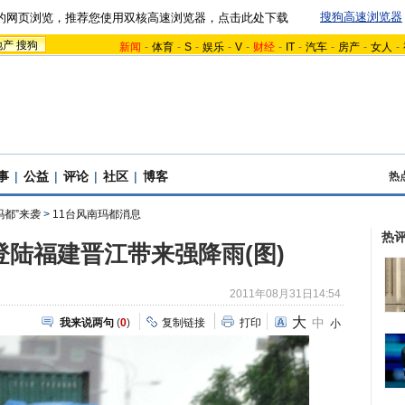
搜狗高速浏览器
的网页浏览，推荐您使用双核高速浏览器，点击此处下载
地产
搜狗
新闻
-
体育
-
S
-
娱乐
-
V
-
财经
-
IT
-
汽车
-
房产
-
女人
-
事
|
公益
|
评论
|
社区
|
博客
热
玛都”来袭
>
11台风南玛都消息
热
登陆福建晋江带来强降雨(图)
2011年08月31日14:54
大
中
我来说两句
(
0
)
复制链接
打印
小