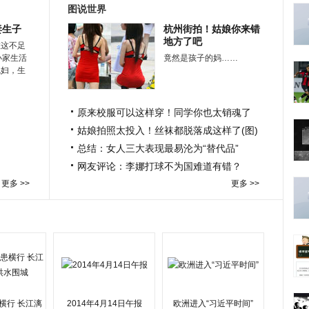
图说世界
妻生子
杭州街拍！姑娘你来错
地方了吧
在这不足
小家生活
竟然是孩子的妈……
媳妇，生
原来校服可以这样穿！同学你也太销魂了
姑娘拍照太投入！丝袜都脱落成这样了(图)
总结：女人三大表现最易沦为“替代品”
网友评论：李娜打球不为国难道有错？
更多 >>
更多 >>
横行 长江漓
2014年4月14日午报
欧洲进入“习近平时间”