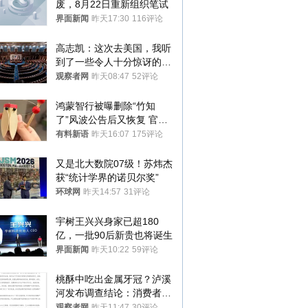
废，8月22日重新组织笔试
界面新闻
昨天17:30
116评论
高志凯：这次去美国，我听
到了一些令人十分惊讶的消
息
观察者网
昨天08:47
52评论
鸿蒙智行被曝删除“竹知
了”风波公告后又恢复 官媒
曾力挺：劝华为要大度的，
有料新语
昨天16:07
175评论
你们适不适合？
又是北大数院07级！苏炜杰
获“统计学界的诺贝尔奖”
环球网
昨天14:57
31评论
宇树王兴兴身家已超180
亿，一批90后新贵也将诞生
界面新闻
昨天10:22
59评论
桃酥中吃出金属牙冠？泸溪
河发布调查结论：消费者已
澄清，所发视频情况不属实
观察者网
昨天11:47
30评论