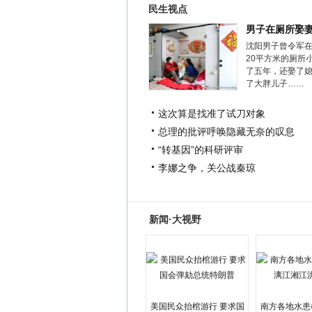
民生视点
男子在厕所娶
沈阳男子曾令军
20平方米的厕所
了五年，还娶了
了大胖儿子……
这次算是找准了试刀对象
总理的批评呼唤隐藏无奈的叹息
“转基因”的科研评审
李娜之争，关公战秦琼
新闻·大视野
美国民众抬棺游行 要求国
南方各地水患