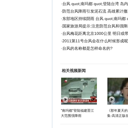
·
台风 quot;南玛都 quot;登陆台湾 
·
防范台风降雨引发泥石流 高雄累计撤离
·
东部地区持续阴雨 台风 quot;南玛都 q
·
国家旅游局提示:注意防范台风和强降
·
台风梅花距离北京1000公里 明日或
·
2011第11号台风会在什么时候形成
·
台风的名称都是怎样命名的?
相关视频新闻
"南玛都"登陆福建晋江
《那年夏天的
大范围强降雨
集-高清正版