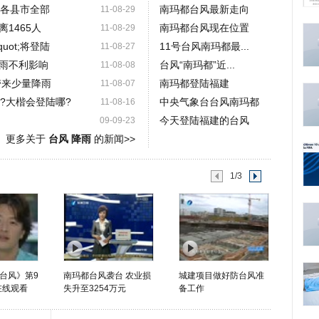
岛内各县市全部
南玛都台风最新走向
11-08-29
1465人
南玛都台风现在位置
11-08-29
uot;将登陆
11号台风南玛都最...
11-08-27
雨不利影响
台风“南玛都”近...
11-08-08
带来少量降雨
南玛都登陆福建
11-08-07
呢?大楷会登陆哪?
中央气象台台风南玛都
11-08-16
今天登陆福建的台风
09-09-23
更多关于
台风 降雨
的新闻>>
1/3
台风》第9
南玛都台风袭台 农业损
城建项目做好防台风准
在线观看
失升至3254万元
备工作