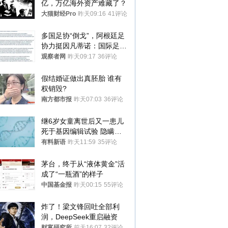
亿，万亿海外资产难藏了？
大猫财经Pro
昨天09:16
41评论
多国足协“倒戈”，阿根廷足
协力挺因凡蒂诺：国际足联
今后应继续在其领导下前行
观察者网
昨天09:17
36评论
假结婚证做出真胚胎 谁有
权销毁?
南方都市报
昨天07:03
36评论
继6岁女童离世后又一患儿
死于基因编辑试验 隐瞒一
年才对外披露
有料新语
昨天11:59
35评论
茅台，终于从“液体黄金”活
成了“一瓶酒”的样子
中国基金报
昨天00:15
55评论
炸了！梁文锋回吐全部利
润，DeepSeek重启融资
财富研究所
前天16:07
32评论