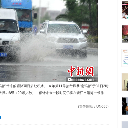
”带来的强降雨而多处积水。 今年第11号热带风暴“南玛都”于31日2时
大风力8级（20米／秒）。预计未来一段时间仍将在晋江市沿海一带徘
(责任编辑：UN055)