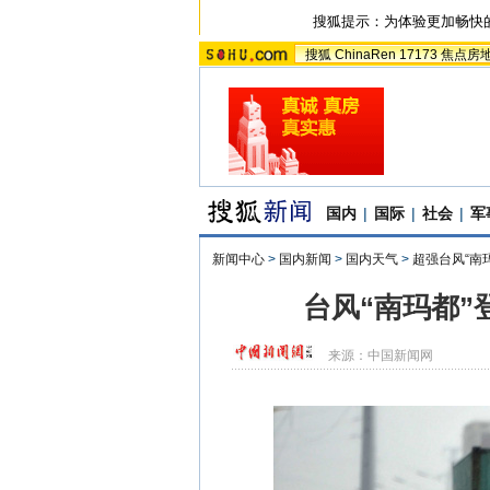
搜狐提示：为体验更加畅快
搜狐
ChinaRen
17173
焦点房
国内
|
国际
|
社会
|
军
新闻中心
>
国内新闻
>
国内天气
>
超强台风“南
台风“南玛都”
来源：
中国新闻网