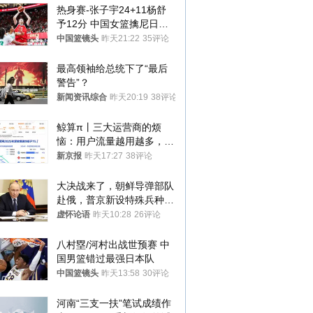
热身赛-张子宇24+11杨舒
予12分 中国女篮擒尼日利
亚
中国篮镜头
昨天21:22
35评论
最高领袖给总统下了“最后
警告”？
新闻资讯综合
昨天20:19
38评论
鲸算π丨三大运营商的烦
恼：用户流量越用越多，收
入却越来越少
新京报
昨天17:27
38评论
大决战来了，朝鲜导弹部队
赴俄，普京新设特殊兵种，
76岁老将扛旗
虚怀论语
昨天10:28
26评论
八村塁/河村出战世预赛 中
国男篮错过最强日本队
中国篮镜头
昨天13:58
30评论
河南“三支一扶”笔试成绩作