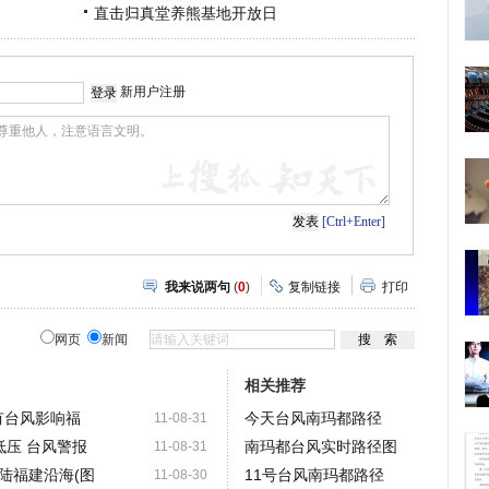
直击归真堂养熊基地开放日
新用户注册
[Ctrl+Enter]
我来说两句
(
0
)
复制链接
打印
网页
新闻
相关推荐
月仍有台风影响福
今天台风南玛都路径
11-08-31
带低压 台风警报
南玛都台风实时路径图
11-08-31
陆福建沿海(图
11号台风南玛都路径
11-08-30