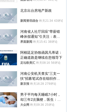
北京出台房地产新政
新闻资讯综合
昨天21:34
43评论
河南省人社厅回应“带薪错
峰休假通知”引关注：表述
不够准确，待修改后印发
界面新闻
昨天15:41
38评论
阿根廷足协致函因凡蒂诺：
正确道路是继续在您领导下
足坛欧美汇
昨天08:16
56评论
河南公安机关查实“三支一
扶”招募笔试存在组织作弊
犯罪行为
新京报
昨天16:28
279评论
男子平均每天睡眠7小时，
却三年2次脑梗，医生：这
样睡觉更伤身
大众网
昨天09:36
25评论