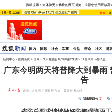
搜狐提示：为体验更加畅快的网页浏览，推荐您使用双核高
搜狐
ChinaRen
17173
焦点房地产
搜狗
新闻
-
体
国内
|
国际
|
社会
|
军事
|
公益
|
评论
|
社区
|
博
新闻中心
>
国内新闻
>
国内天气
>
超强台风“南玛都”来袭
>
11台风南玛都消息
广东今明两天将普降大到暴雨 
告
来源：
大洋网-广州日报
作者：黄建华 粤水轩
我来说两句
(
0
)
省防总要求继续做好防御强降雨工