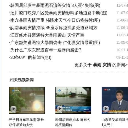
·
韩国局部发生暴雨泥石流等灾情 8人死4失踪(图)
11-07-
·
汶川漩口映秀片区受暴雨灾情影响多地道路中断(图)
11-07-
·
南方暴雨灾情严重 强降水天气今日仍将持续(图)
11-06-
·
皖南暴雨灾情持续 45座水库溢流多处道路塌方
11-06-
·
江西修水县遭遇特大暴雨袭击 灾情严重
11-06-
·
广东韶关遭遇特大暴雨袭击 仁化县灾情最重(图)
11-05-
·
为什么广东东部遭百年一遇暴雨袭击?
10-07-
·
30条09年的新闻?(急!)
09-11-
更多关于
暴雨 灾情
的新闻>
相关视频新闻
开学日屏东遇暴雨 家长
瞬间暴雨难排水 屏东各
山东遭受暴雨洪
怨停课通知太慢
地灾情频传
1人死亡