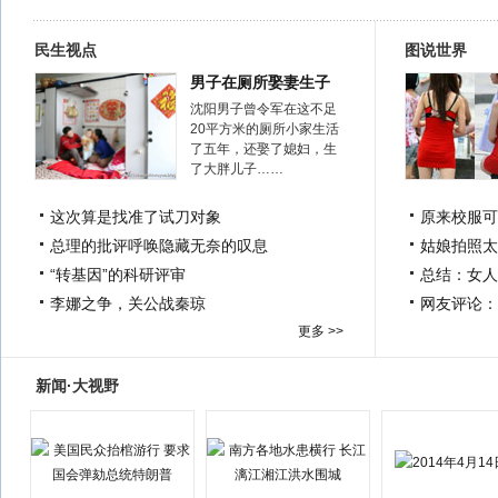
民生视点
图说世界
男子在厕所娶妻生子
沈阳男子曾令军在这不足
20平方米的厕所小家生活
了五年，还娶了媳妇，生
了大胖儿子……
这次算是找准了试刀对象
原来校服可
总理的批评呼唤隐藏无奈的叹息
姑娘拍照太
“转基因”的科研评审
总结：女人
李娜之争，关公战秦琼
网友评论：
更多 >>
新闻·大视野