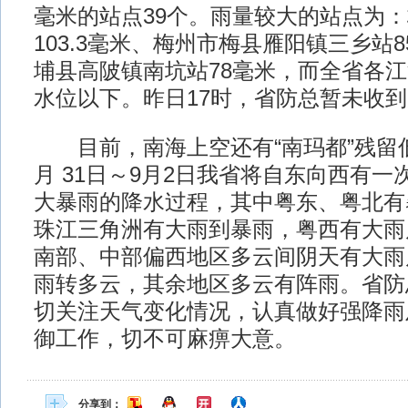
毫米的站点39个。雨量较大的站点为
103.3毫米、梅州市梅县雁阳镇三乡站8
埔县高陂镇南坑站78毫米，而全省各
水位以下。昨日17时，省防总暂未收
目前，南海上空还有“南玛都”残留低
月 31日～9月2日我省将自东向西有
大暴雨的降水过程，其中粤东、粤北有
珠江三角洲有大雨到暴雨，粤西有大雨
南部、中部偏西地区多云间阴天有大雨
雨转多云，其余地区多云有阵雨。省防
切关注天气变化情况，认真做好强降雨
御工作，切不可麻痹大意。
分享到：