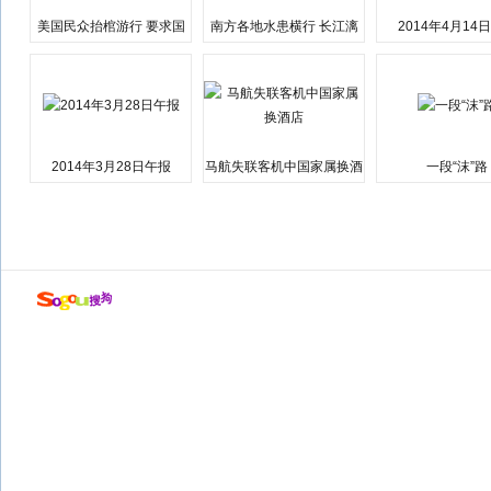
美国民众抬棺游行 要求国
南方各地水患横行 长江漓
2014年4月14
会弹劾总统特朗普
江湘江洪水围城
2014年3月28日午报
马航失联客机中国家属换酒
一段“沫”路
店