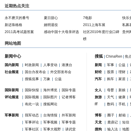
近期热点关注
永不磨灭的番号
夏日甜心
7电影
快乐
新还珠格格
姚明退役
2011上海车展
私募
2011高考试题答案
感动中国十大母亲评选
社区2010年度行业口碑
贵州
榜
网站地图
新闻中心
搜狐
|
ChinaRen
|
焦
国内新闻
|
时政新闻
|
人事变动
|
港澳台
新闻
|
军事
|
公益
|
社会频道
|
国台办发布会
|
外交部发布会
财经
|
股票
|
理财
|
|
搜狐侃事
|
万象
|
公益
汽车
|
购车
|
家居
|
国际新闻
|
国际快报
|
海外博览
|
国际专题
女人
|
母婴
|
新娘
|
评论频道
|
国际视频
|
国际图片
|
记者博客
旅游
|
天气
|
健康
|
|
有此一说
|
搜狐网论
IT
|
数码
|
手机
|
军事新闻
|
我军动态
|
台海情报
|
外军新闻
博客
|
圈子
|
邮箱
|
|
军事评论
|
军事视频
|
军事专题
天龙
|
鹿鼎记
|
短信
|
军事社区
|
军事大视野
|
讲武堂
搜狗
|
输入法
|
地图