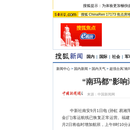
搜狐提示：为体验更加畅快
搜狐
ChinaRen
17173
焦点房
国内
|
国际
|
社会
|
军
新闻中心
>
国内新闻
>
国内天气
>
超强台风“南
“南玛都”影
来源：
中国新闻网
中新社南安9月1日电 (孙虹 易湘萍
金(门)客运航线已恢复正常运营。福
月2日将临时增加航班，上午8时10分