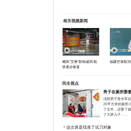
相关视频新闻
飓风"艾琳"影响减弱 航
福建空港取消
班逐步恢复
民生视点
男子在厕所娶
沈阳男子曾令军
20平方米的厕所
了五年，还娶了
了大胖儿子……
这次算是找准了试刀对象