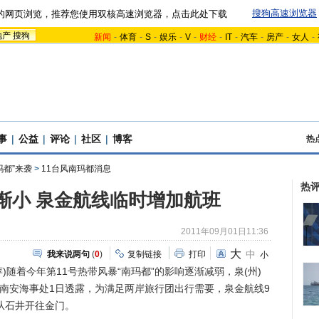
搜狗高速浏览器
的网页浏览，推荐您使用双核高速浏览器，点击此处下载
地产
搜狗
新闻
-
体育
-
S
-
娱乐
-
V
-
财经
-
IT
-
汽车
-
房产
-
女人
-
事
|
公益
|
评论
|
社区
|
博客
热
玛都”来袭
>
11台风南玛都消息
热
响渐小 泉金航线临时增加航班
2011年09月01日11:36
大
中
我来说两句
(
0
)
复制链接
打印
小
)随着今年第11号热带风暴“南玛都”的影响逐渐减弱，泉(州)
建南安海事处1日透露，为满足两岸旅行团出行需要，泉金航线9
从石井开往金门。