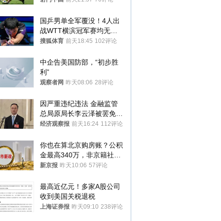
国乒男单全军覆没！4人出
战WTT横滨冠军赛均无缘
八强
搜狐体育
前天18:45
102评论
中企告美国防部，“初步胜
利”
观察者网
昨天08:06
28评论
因严重违纪违法 金融监管
总局原局长李云泽被罢免全
国人大代表
经济观察报
前天16:24
112评论
你也在算北京购房账？公积
金最高340万，非京籍社保
1年
新京报
昨天10:06
57评论
最高近亿元！多家A股公司
收到美国关税退税
上海证券报
昨天09:10
238评论