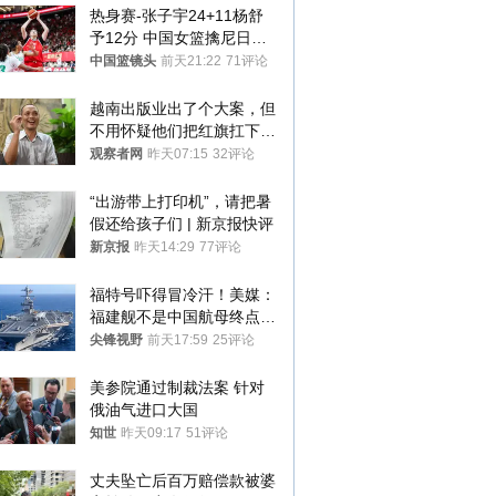
热身赛-张子宇24+11杨舒
予12分 中国女篮擒尼日利
亚
中国篮镜头
前天21:22
71评论
越南出版业出了个大案，但
不用怀疑他们把红旗扛下去
的决心
观察者网
昨天07:15
32评论
“出游带上打印机”，请把暑
假还给孩子们 | 新京报快评
新京报
昨天14:29
77评论
福特号吓得冒冷汗！美媒：
福建舰不是中国航母终点，
而是新起点！
尖锋视野
前天17:59
25评论
美参院通过制裁法案 针对
俄油气进口大国
知世
昨天09:17
51评论
丈夫坠亡后百万赔偿款被婆