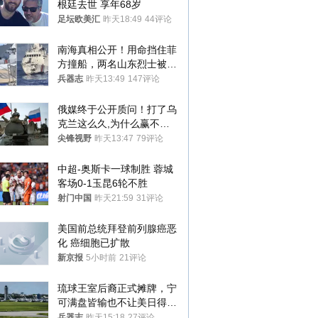
根廷去世 享年68岁
足坛欧美汇
昨天18:49
44评论
南海真相公开！用命挡住菲
方撞船，两名山东烈士被授
武警最高荣誉
兵器志
昨天13:49
147评论
俄媒终于公开质问！打了乌
克兰这么久,为什么赢不了?
答案令人沉默
尖锋视野
昨天13:47
79评论
中超-奥斯卡一球制胜 蓉城
客场0-1玉昆6轮不胜
射门中国
昨天21:59
31评论
美国前总统拜登前列腺癌恶
化 癌细胞已扩散
新京报
5小时前
21评论
琉球王室后裔正式摊牌，宁
可满盘皆输也不让美日得
逞，中国成关键
兵器志
昨天15:18
27评论