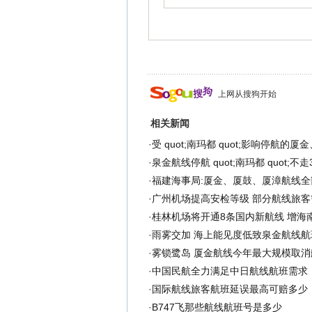
上网从搜狗开始
相关新闻
·
受 quot;南玛都 quot;影响停航的
·
泉金航线停航 quot;南玛都 quot;不走
·
福建海事局:厦金、厦鼓、厦漳航线全
·
广州机场提高安检等级 部分航线旅客
·
桂林机场将开通8条国内新航线 增海
·
雨雾交加 海上能见度低致泉金航线航
·
雾锁鹭岛 厦金航线今年最大规模取消
·
中国民航全力满足中日航线航班需求
·
国际航线旅客航班延误最高可赔多少
·
B747飞那些航线航班号是多少