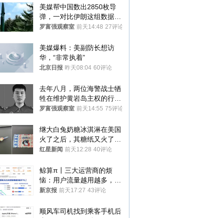
美媒帮中国数出2850枚导
弹，一对比伊朗这组数据，
发现出大事了
罗富强观察室
前天14:48
27评论
美媒爆料：美副防长想访
华，“非常执着”
北京日报
昨天08:04
60评论
去年八月，两位海警战士牺
牲在维护黄岩岛主权的行动
中
罗富强观察室
前天14:55
75评论
继大白兔奶糖冰淇淋在美国
火了之后，其糖纸又火了！
海外博主盛赞：平面设计经
红星新闻
前天12:28
40评论
典之作
鲸算π丨三大运营商的烦
恼：用户流量越用越多，收
入却越来越少
新京报
前天17:27
43评论
顺风车司机找到乘客手机后