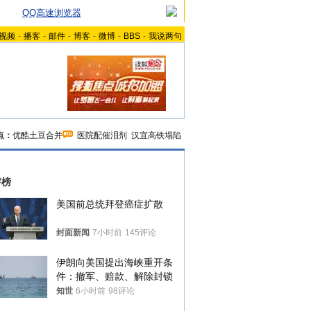
QQ高速浏览器
视频
-
播客
-
邮件
-
博客
-
微博
-
BBS
-
我说两句
点：
优酷土豆合并
医院配催泪剂
汉宜高铁塌陷
评榜
美国前总统拜登癌症扩散
封面新闻
7小时前
145评论
伊朗向美国提出海峡重开条
件：撤军、赔款、解除封锁
知世
6小时前
98评论