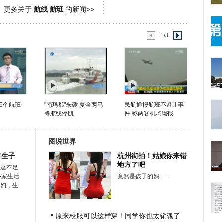
更多关于
航线 航班
的新闻>>
1/3
6个航班
"南玛都"来袭 夏金两马
民航通报航班不避让事
等航线停航
件 称两客机均谎报
图说世界
妻生子
杭州街拍！姑娘你来错
地方了吧
在这不足
小家生活
竟然是孩子的妈……
媳妇，生
原来校服可以这样穿！同学你也太销魂了