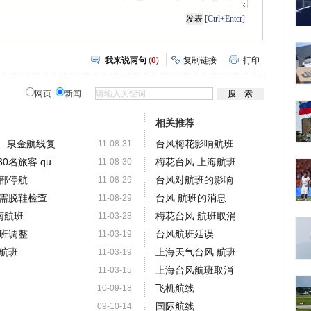
[Ctrl+Enter]
我来说两句
(
0
)
复制链接
打印
网页
新闻
相关推荐
厦金、泉金航线复
台风梅花影响航班
11-08-31
30名旅客 qu
梅花台风 上海航班
11-08-30
部停航
台风对航班的影响
11-08-29
需脱鞋检查
台风 航班的消息
11-08-29
南航班
梅花台风 航班取消
11-03-28
班调整
台风航班延误
11-03-19
航班
上海天气台风 航班
11-03-19
上海台风航班取消
11-03-15
飞机航线
10-09-18
国际航线
09-10-14