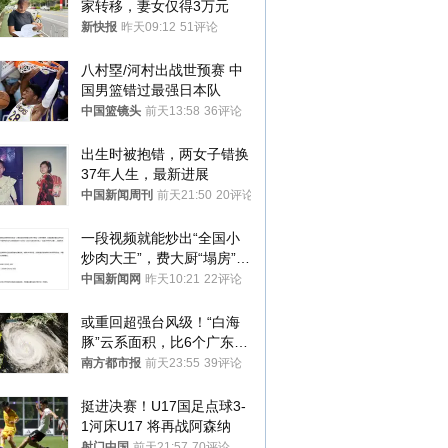
家转移，妻女仅得3万元
新快报
昨天09:12
51评论
八村塁/河村出战世预赛 中
国男篮错过最强日本队
中国篮镜头
前天13:58
36评论
出生时被抱错，两女子错换
37年人生，最新进展
中国新闻周刊
前天21:50
20评论
一段视频就能炒出“全国小
炒肉大王”，费大厨“塌房”了
吗？
中国新闻网
昨天10:21
22评论
或重回超强台风级！“白海
豚”云系面积，比6个广东还
大！深圳官方：注意这件事
南方都市报
前天23:55
39评论
挺进决赛！U17国足点球3-
1河床U17 将再战阿森纳
射门中国
前天21:57
70评论