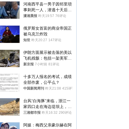
河南西平县一男子因邻里琐
事刺死一人，潜逃十天后在
十多公里外一片玉米地里落
潇湘晨报
昨天19:57
76评论
网
俄罗斯女首富的商业帝国正
被乌克兰炸毁
知世
昨天20:27
147评论
伊朗方面展示被击落的美以
飞机残骸：包括一架美军F-
15战斗机残骸以及多架无人
新京报
7小时前
81评论
机等
十多万人报名的考试，成绩
全部作废，公平么？
中国新闻周刊
昨天21:08
415评论
台风“白海豚”来临，浙江一
家四口走在海边堤坝上，其
中9岁男孩被巨浪卷入海
三湘都市报
昨天16:32
290评论
中，搜救仍在进行
阿媒：梅西父亲豪尔赫在阿