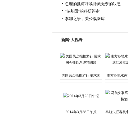
总理的批评呼唤隐藏无奈的叹息
“转基因”的科研评审
李娜之争，关公战秦琼
新闻·大视野
美国民众抬棺游行 要求国
南方各地水患
会弹劾总统特朗普
江湘江洪
2014年3月28日午报
马航失联客机
店