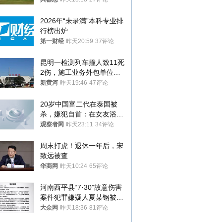
2026年“未录满”本科专业排
行榜出炉
第一财经
昨天20:59
37评论
昆明一检测列车撞人致11死
2伤，施工业务外包单位被
罚1.5万元，国铁昆明局被
新黄河
昨天19:46
47评论
罚300万元
20岁中国富二代在泰国被
杀，嫌犯自首：在女友浴室
看到他
观察者网
昨天23:11
34评论
周末打虎！退休一年后，宋
致远被查
华商网
昨天10:24
65评论
河南西平县“7·30”故意伤害
案件犯罪嫌疑人夏某钢被抓
获
大众网
昨天18:36
81评论