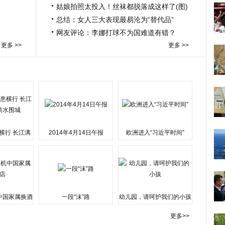
姑娘拍照太投入！丝袜都脱落成这样了(图)
总结：女人三大表现最易沦为“替代品”
网友评论：李娜打球不为国难道有错？
更多 >>
更多 >>
横行 长江漓
2014年4月14日午报
欧洲进入“习近平时间”
水围城
中国家属换酒
一段“沫”路
幼儿园，请呵护我们的小孩
更多>>