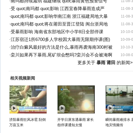
·
南玛都持续减弱 福建继续 quot;暴雨黄色预警信号
11-08-
·
受 quot;南玛都 quot;影响 江西宜春降暴雨造成严
11-08-
·
quot;南玛都 quot;影响华南江南 浙江福建局地大暴
11-08-
·
quot;南玛都 quot;将在莆田至晋江登陆 闽台浙局地
11-08-
·
受暴雨影响 海南省东部地区中小学8日全部停课
10-10-
·
江苏宿迁1所6700多人学校因大暴雨无限期停课(图)
10-09-
·
治疗白癜风最好的方法是什么,暴雨再袭海南300村被
10-10-
·
栾川如果再下暴雨,尾矿坝会憋吗?栾川会不会被淹啊
10-08-
更多关于
暴雨 莆田
的新闻>
相关视频新闻
济阳暴雨狂风冰雹 刮倒
开学日屏东遇暴雨 家长
瞬间暴雨难排水 
万亩玉米
怨停课通知太慢
地灾情频传