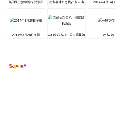
美国民众抬棺游行 要求国
南方各地水患横行 长江漓
2014年4月14
会弹劾总统特朗普
江湘江洪水围城
2014年3月28日午报
马航失联客机中国家属换酒
一段“沫”路
店