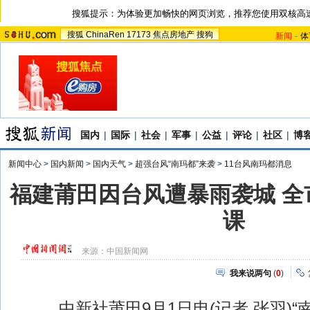
搜狐提示：为体验更加畅快的网页浏览，推荐您使用双核高
搜狐
ChinaRen
17173
焦点房地产
搜狗
新闻
-
体
国内
|
国际
|
社会
|
军事
|
公益
|
评论
|
社区
|
博
新闻中心
>
国内新闻
>
国内天气
>
超强台风“南玛都”来袭
>
11台风南玛都消息
福建莆田因台风遭暴雨袭城 全
课
来源：
中国新闻网
我来说两句
(
0
)
中新社莆田9月1日电(记者 张羽)“