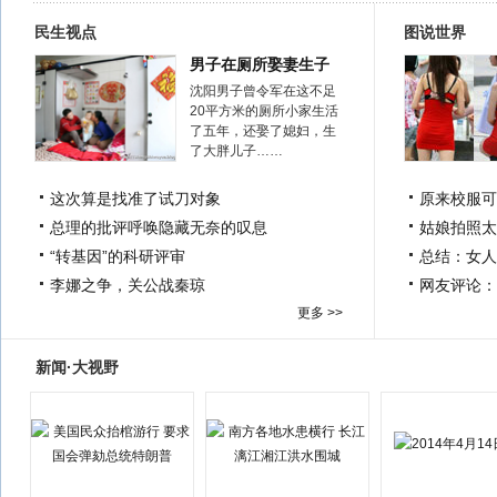
民生视点
图说世界
男子在厕所娶妻生子
沈阳男子曾令军在这不足
20平方米的厕所小家生活
了五年，还娶了媳妇，生
了大胖儿子……
这次算是找准了试刀对象
原来校服可
总理的批评呼唤隐藏无奈的叹息
姑娘拍照太
“转基因”的科研评审
总结：女人
李娜之争，关公战秦琼
网友评论：
更多 >>
新闻·大视野