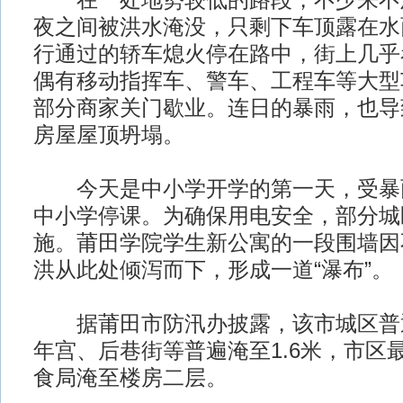
在一处地势较低的路段，不少来不
夜之间被洪水淹没，只剩下车顶露在水
行通过的轿车熄火停在路中，街上几乎
偶有移动指挥车、警车、工程车等大型
部分商家关门歇业。连日的暴雨，也导
房屋屋顶坍塌。
今天是中小学开学的第一天，受暴
中小学停课。为确保用电安全，部分城
施。莆田学院学生新公寓的一段围墙因
洪从此处倾泻而下，形成一道“瀑布”。
据莆田市防汛办披露，该市城区普
年宫、后巷街等普遍淹至1.6米，市区
食局淹至楼房二层。