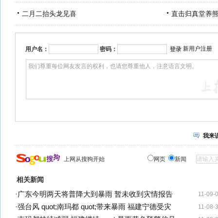
二月二抬头龙见喜
直击归真堂养
新用户注册
用户名：
密码：
我来
上网从搜狗开始
网页
新闻
相关新闻
·
广东今明两天将普降大到暴雨 暂未收到灾情报告
11-09-
·
强台风 quot;南玛都 quot;带来暴雨 福建宁德受灾
11-08-