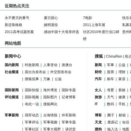
近期热点关注
永不磨灭的番号
夏日甜心
7电影
快乐
新还珠格格
姚明退役
2011上海车展
私募
2011高考试题答案
感动中国十大母亲评选
社区2010年度行业口碑
贵州
榜
网站地图
新闻中心
搜狐
|
ChinaRen
|
焦
国内新闻
|
时政新闻
|
人事变动
|
港澳台
新闻
|
军事
|
公益
|
社会频道
|
国台办发布会
|
外交部发布会
财经
|
股票
|
理财
|
|
搜狐侃事
|
万象
|
公益
汽车
|
购车
|
家居
|
国际新闻
|
国际快报
|
海外博览
|
国际专题
女人
|
母婴
|
新娘
|
评论频道
|
国际视频
|
国际图片
|
记者博客
旅游
|
天气
|
健康
|
|
有此一说
|
搜狐网论
IT
|
数码
|
手机
|
军事新闻
|
我军动态
|
台海情报
|
外军新闻
博客
|
圈子
|
邮箱
|
|
军事评论
|
军事视频
|
军事专题
天龙
|
鹿鼎记
|
短信
|
军事社区
|
军事大视野
|
讲武堂
搜狗
|
输入法
|
地图