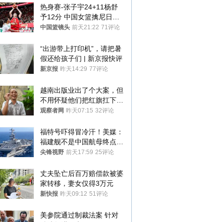
热身赛-张子宇24+11杨舒
予12分 中国女篮擒尼日利
亚
中国篮镜头
前天21:22
71评论
“出游带上打印机”，请把暑
假还给孩子们 | 新京报快评
新京报
昨天14:29
77评论
越南出版业出了个大案，但
不用怀疑他们把红旗扛下去
的决心
观察者网
昨天07:15
32评论
福特号吓得冒冷汗！美媒：
福建舰不是中国航母终点，
而是新起点！
尖锋视野
前天17:59
25评论
丈夫坠亡后百万赔偿款被婆
家转移，妻女仅得3万元
新快报
昨天09:12
51评论
美参院通过制裁法案 针对