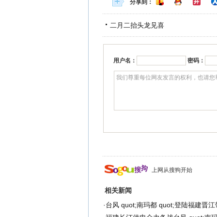
分享到：
二月二抬头龙见喜
用户名：
密码：
上网从搜狗开始
相关新闻
·
台风 quot;南玛都 quot;登陆福建晋