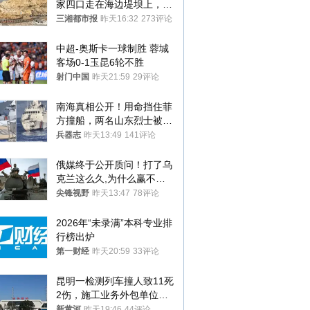
家四口走在海边堤坝上，其
中9岁男孩被巨浪卷入海
三湘都市报
昨天16:32
273评论
中，搜救仍在进行
中超-奥斯卡一球制胜 蓉城
客场0-1玉昆6轮不胜
射门中国
昨天21:59
29评论
南海真相公开！用命挡住菲
方撞船，两名山东烈士被授
武警最高荣誉
兵器志
昨天13:49
141评论
俄媒终于公开质问！打了乌
克兰这么久,为什么赢不了?
答案令人沉默
尖锋视野
昨天13:47
78评论
2026年“未录满”本科专业排
行榜出炉
第一财经
昨天20:59
33评论
昆明一检测列车撞人致11死
2伤，施工业务外包单位被
罚1.5万元，国铁昆明局被
新黄河
昨天19:46
44评论