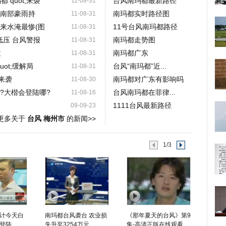
 quot;来袭
台风南玛都最新路径
11-08-31
报 南部豪雨持
南玛都实时路径图
11-08-31
来水淹最惨(图
11号台风南玛都路径
11-08-31
带低压 台风警报
南玛都走势图
11-08-31
建
南玛都广东
11-08-31
uot;缓解局
台风“南玛都”近...
11-08-31
来袭
南玛都对广东有影响吗
11-08-30
呢?大楷会登陆哪?
台风南玛都在菲律...
11-08-16
1111台风最新路径
09-09-23
更多关于
台风 梅州市
的新闻>>
1/3
计今天白
南玛都台风袭台 农业损
《那年夏天的台风》第9
登陆
失升至3254万元
集-高清正版在线观看