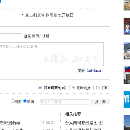
直击归真堂养熊基地开放日
新用户注册
[Ctrl+Enter]
我来说两句
(
0
)
复制链接
打印
网页
新闻
相关推荐
江带来强降雨(
台风南玛都线路图 图
11-08-31