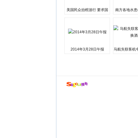
美国民众抬棺游行 要求国
南方各地水患
会弹劾总统特朗普
江湘江洪
2014年3月28日午报
马航失联客机
店