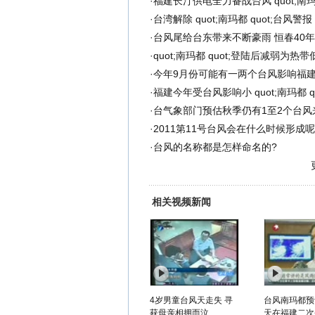
·
福建长汀供电全力备战台风 quot;南玛都
·
台湾解除 quot;南玛都 quot;台风警
·
台风尾给台东带来不断豪雨 恒春40年
·
quot;南玛都 quot;登陆后减弱为热
·
今年9月份可能有一两个台风影响福
·
福建今年受台风影响小 quot;南玛都 q
·
台气象部门预估秋季仍有1至2个台风
·
2011第11号台风会在什么时候形成
·
台风的名称都是怎样命名的?
相关视频新闻
4岁男童台风天走失 寻
台风南玛都预
获母亲相拥而泣
天在福建二次