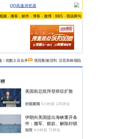
QQ高速浏览器
视频
-
播客
-
邮件
-
博客
-
微博
-
BBS
-
我说两句
点：
优酷土豆合并
医院配催泪剂
汉宜高铁塌陷
评榜
美国前总统拜登癌症扩散
封面新闻
5小时前
135评论
伊朗向美国提出海峡重开条
件：撤军、赔款、解除封锁
知世
4小时前
72评论