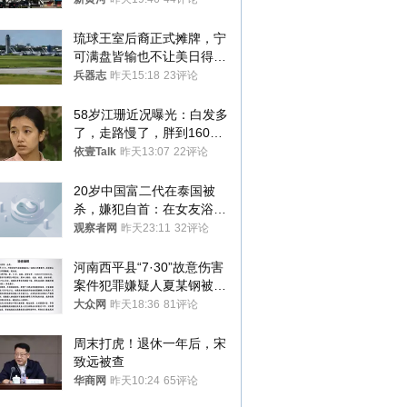
罚300万元
琉球王室后裔正式摊牌，宁
可满盘皆输也不让美日得
逞，中国成关键
兵器志
昨天15:18
23评论
58岁江珊近况曝光：白发多
了，走路慢了，胖到160
斤，没单位也没退休金
依壹Talk
昨天13:07
22评论
20岁中国富二代在泰国被
杀，嫌犯自首：在女友浴室
看到他
观察者网
昨天23:11
32评论
河南西平县“7·30”故意伤害
案件犯罪嫌疑人夏某钢被抓
获
大众网
昨天18:36
81评论
周末打虎！退休一年后，宋
致远被查
华商网
昨天10:24
65评论