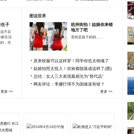
图说世界
妻生子
杭州街拍！姑娘你来错
地方了吧
在这不足
小家生活
竟然是孩子的妈……
媳妇，生
原来校服可以这样穿！同学你也太销魂了
姑娘拍照太投入！丝袜都脱落成这样了(图)
总结：女人三大表现最易沦为“替代品”
网友评论：李娜打球不为国难道有错？
更多 >>
更多 >>