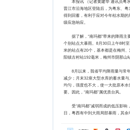
本报讯 （记者黄建华 通讯员粤水轩）
晋江市沿海地区登陆后，为粤东、粤
得到回蓄，有利于应对今年枯水期的用
级应急响应。
据了解，“南玛都”带来的降雨主要
个别站点大暴雨。8月30日上午8时至
米的站点有20个，基本都是在梅州
阳镇古村站192毫米，梅州市阴那山站1
8月以来，我省平均降雨量与常年
减少；月末32座大型水库的蓄水量
均匀，强度也不大，使一大批原本水
要。因此，“南玛都”属优质台风。
受“南玛都”减弱而成的低压影响，
日，粤西有中到大雨局部暴雨，其余