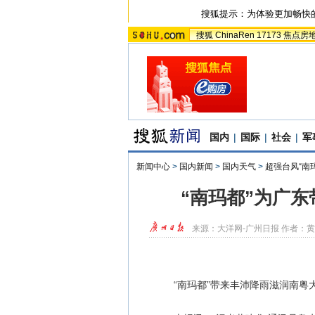
搜狐提示：为体验更加畅快
搜狐
ChinaRen
17173
焦点房
国内
|
国际
|
社会
|
军
新闻中心
>
国内新闻
>
国内天气
>
超强台风“南
“南玛都”为广
来源：
大洋网-广州日报
作者：黄
“南玛都”带来丰沛降雨滋润南粤