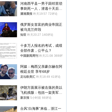
河南西平县一男子因邻里琐
事刺死一人，潜逃十天后在
十多公里外一片玉米地里落
潇湘晨报
昨天19:57
72评论
网
俄罗斯女首富的商业帝国正
被乌克兰炸毁
知世
昨天20:27
140评论
十多万人报名的考试，成绩
全部作废，公平么？
中国新闻周刊
昨天21:08
369评论
阿媒：梅西父亲豪尔赫在阿
根廷去世 享年68岁
足坛欧美汇
昨天18:49
41评论
伊朗方面展示被击落的美以
飞机残骸：包括一架美军F-
15战斗机残骸以及多架无人
新京报
5小时前
66评论
机等
台风“白海豚”来临，浙江一