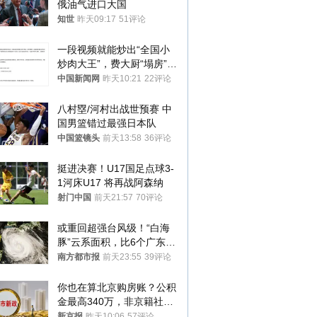
俄油气进口大国
知世
昨天09:17
51评论
一段视频就能炒出“全国小
炒肉大王”，费大厨“塌房”了
吗？
中国新闻网
昨天10:21
22评论
八村塁/河村出战世预赛 中
国男篮错过最强日本队
中国篮镜头
前天13:58
36评论
挺进决赛！U17国足点球3-
1河床U17 将再战阿森纳
射门中国
前天21:57
70评论
或重回超强台风级！“白海
豚”云系面积，比6个广东还
大！深圳官方：注意这件事
南方都市报
前天23:55
39评论
你也在算北京购房账？公积
金最高340万，非京籍社保
1年
新京报
昨天10:06
57评论