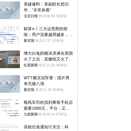
美媒爆料：美副防长想访
华，“非常执着”
北京日报
昨天08:04
58评论
鲸算π丨三大运营商的烦
恼：用户流量越用越多，收
入却越来越少
新京报
前天17:27
43评论
继大白兔奶糖冰淇淋在美国
火了之后，其糖纸又火了！
海外博主盛赞：平面设计经
红星新闻
前天12:28
40评论
典之作
WTT横滨冠军赛：国乒男
单无缘八强
新京报
前天21:16
65评论
顺风车司机找到乘客手机后
索要1888元，平台：正和
司机沟通协商
九派新闻
昨天09:14
67评论
高校任免通知引关注：科