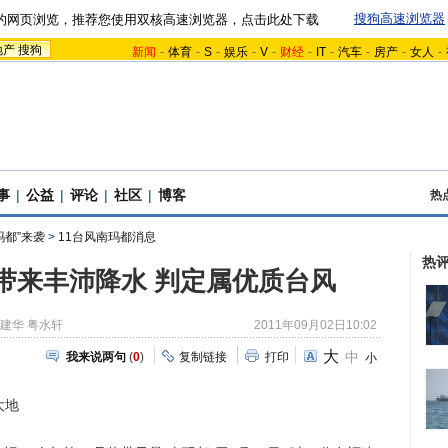
搜狗高速浏览器
的网页浏览，推荐您使用双核高速浏览器，点击此处下载
地产
搜狗
新闻
-
体育
-
S
-
娱乐
-
V
-
财经
-
IT
-
汽车
-
房产
-
女人
-
事
|
公益
|
评论
|
社区
|
博客
热
玛都”来袭
>
11台风南玛都消息
热
东带来丰沛降水 判定属优质台风
建华 粤水轩
2011年09月02日10:02
大
中
我来说两句
(
0
)
复制链接
打印
小
大地