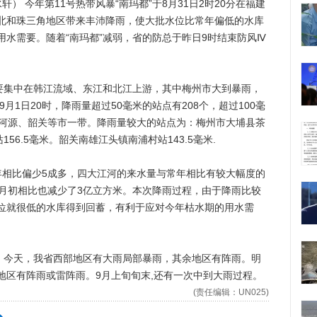
 今年第11号热带风暴“南玛都”于8月31日2时20分在福建
北和珠三角地区带来丰沛降雨，使大批水位比常年偏低的水库
水需要。随着“南玛都”减弱，省的防总于昨日9时结束防风Ⅳ
集中在韩江流域、东江和北江上游，其中梅州市大到暴雨，
9月1日20时，降雨量超过50毫米的站点有208个，超过100毫
、河源、韶关等市一带。降雨量较大的站点为：梅州市大埔县茶
56.5毫米。韶关南雄江头镇南浦村站143.5毫米.
相比偏少5成多，四大江河的来水量与常年相比有较大幅度的
与月初相比也减少了3亿立方米。本次降雨过程，由于降雨比较
位就很低的水库得到回蓄，有利于应对今年枯水期的用水需
今天，我省西部地区有大雨局部暴雨，其余地区有阵雨。明
地区有阵雨或雷阵雨。9月上旬旬末,还有一次中到大雨过程。
(责任编辑：UN025)