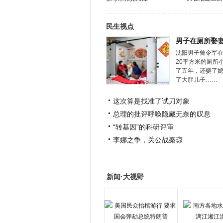
民生视点
男子在厕所娶
沈阳男子曾令军
20平方米的厕所
了五年，还娶了
了大胖儿子……
这次算是找准了试刀对象
总理的批评呼唤隐藏无奈的叹息
“转基因”的科研评审
李娜之争，关公战秦琼
新闻·大视野