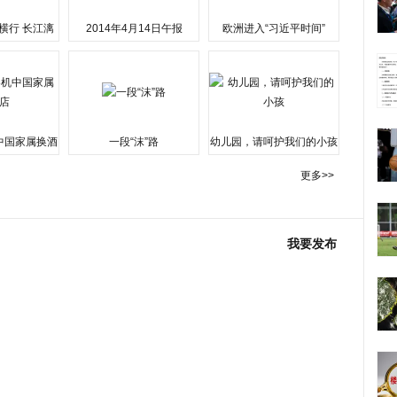
横行 长江漓
2014年4月14日午报
欧洲进入“习近平时间”
水围城
中国家属换酒
一段“沫”路
幼儿园，请呵护我们的小孩
更多>>
我要发布