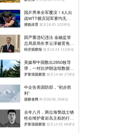
国乒男单全军覆没！4人出
战WTT横滨冠军赛均无缘
八强
搜狐体育
前天18:45
102评论
因严重违纪违法 金融监管
总局原局长李云泽被罢免全
国人大代表
经济观察报
前天16:24
112评论
美媒帮中国数出2850枚导
弹，一对比伊朗这组数据，
发现出大事了
罗富强观察室
前天14:48
27评论
中企告美国防部，“初步胜
利”
观察者网
昨天08:06
28评论
去年八月，两位海警战士牺
牲在维护黄岩岛主权的行动
中
罗富强观察室
前天14:55
88评论