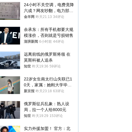
24小时不关空调，电费竟降
六成？网友吵翻，电力部门
回应→
金羊网
昨天21:13
34评论
余承东：所有手机都要大规
模涨价，否则就是亏损销售
澎湃新闻
6小时前
44评论
远离前线的俄罗斯将领 在
莫斯科被人追杀
知世
昨天19:36
59评论
22岁女生南太行山失联已1
0天，家属：她刚大学毕业
想到山里旅行
新京报
昨天23:18
63评论
俄罗斯征兵乱象：熟人设
局，拉一个人给8000元
知世
昨天19:29
153评论
实力外援加盟！ 官方：北