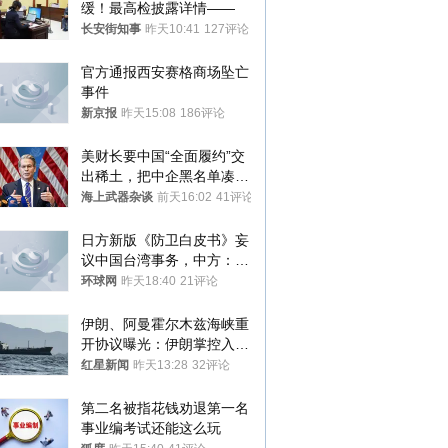
缓！最高检披露详情——
长安街知事
昨天10:41
127评论
官方通报西安赛格商场坠亡
事件
新京报
昨天15:08
186评论
美财长要中国“全面履约”交
出稀土，把中企黑名单凑到
187家，中方做最坏打算
海上武器杂谈
前天16:02
41评论
日方新版《防卫白皮书》妄
议中国台湾事务，中方：强
烈不满、坚决反对，已向日
环球网
昨天18:40
21评论
方严正交涉
伊朗、阿曼霍尔木兹海峡重
开协议曝光：伊朗掌控入湾
航道，与阿曼平分“服务费”
红星新闻
昨天13:28
32评论
第二名被指花钱劝退第一名 
事业编考试还能这么玩