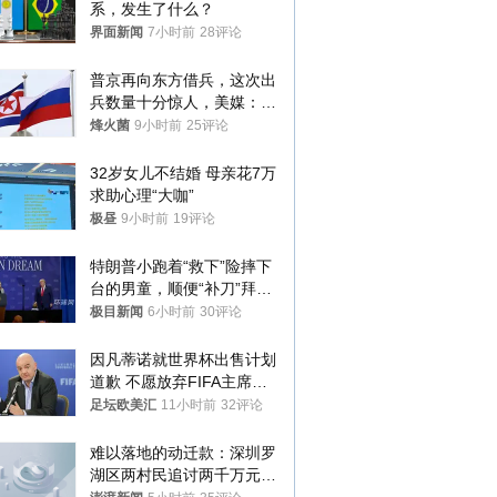
系，发生了什么？
界面新闻
7小时前
28评论
普京再向东方借兵，这次出
兵数量十分惊人，美媒：俄
朝要动真格？
烽火菌
9小时前
25评论
32岁女儿不结婚 母亲花7万
求助心理“大咖”
极昼
9小时前
19评论
特朗普小跑着“救下”险摔下
台的男童，顺便“补刀”拜
登：“我可不想他像拜登一
极目新闻
6小时前
30评论
样摔下来”
因凡蒂诺就世界杯出售计划
道歉 不愿放弃FIFA主席职
位
足坛欧美汇
11小时前
32评论
难以落地的动迁款：深圳罗
湖区两村民追讨两千万元动