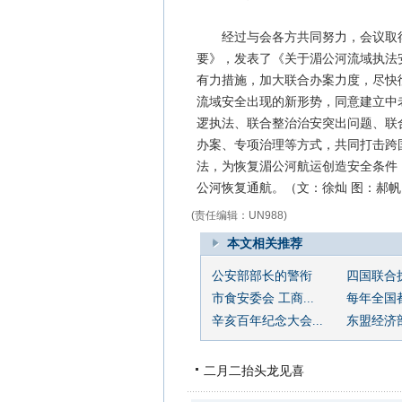
经过与会各方共同努力，会议取得
要》，发表了《关于湄公河流域执法
有力措施，加大联合办案力度，尽快彻
流域安全出现的新形势，同意建立中
逻执法、联合整治治安突出问题、联
办案、专项治理等方式，共同打击跨
法，为恢复湄公河航运创造安全条件
公河恢复通航。（文：徐灿 图：郝帆
(责任编辑：UN988)
本文相关推荐
公安部部长的警衔
四国联合
市食安委会 工商...
每年全国都
辛亥百年纪念大会...
东盟经济部
二月二抬头龙见喜