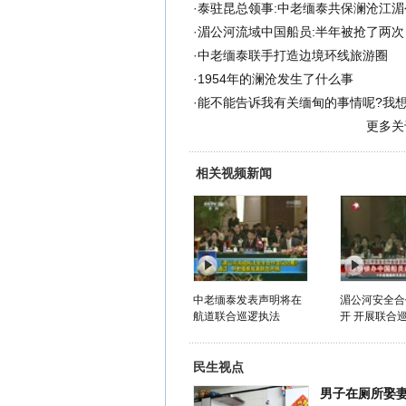
·
泰驻昆总领事:中老缅泰共保澜沧江湄
·
湄公河流域中国船员:半年被抢了两次
·
中老缅泰联手打造边境环线旅游圈
·
1954年的澜沧发生了什么事
·
能不能告诉我有关缅甸的事情呢?我
更多
相关视频新闻
中老缅泰发表声明将在
湄公河安全合
航道联合巡逻执法
开 开展联合
民生视点
男子在厕所娶