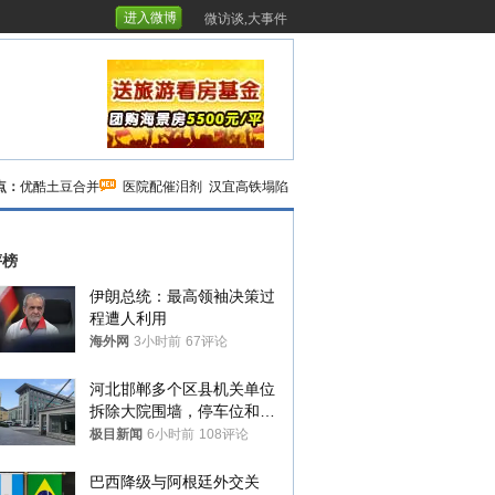
进入微博
微访谈,大事件
点：
优酷土豆合并
医院配催泪剂
汉宜高铁塌陷
评榜
伊朗总统：最高领袖决策过
程遭人利用
海外网
3小时前
67评论
河北邯郸多个区县机关单位
拆除大院围墙，停车位和厕
所免费开放，当地多部门回
极目新闻
6小时前
108评论
应
巴西降级与阿根廷外交关