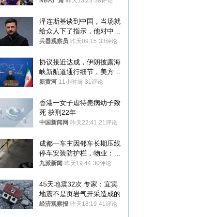
者？
NBA广角
昨天13:23
38评论
泽连斯基谈到中国，当场就
给众人下了指示，他对中国
和中乌关系，显然又有了新
兵器观察员
昨天09:15
33评论
的想法
协议接近达成，伊朗披露海
峡新航道通行细节，美方再
提“倒计时”
新黄河
11小时前
31评论
香港一女子虐待患病幼子致
死 获刑22年
中国新闻网
昨天22:41
21评论
成都一车主因邻车长期压线
停车安装防护栏，物业：不
建议装护栏，也会影响自身
九派新闻
昨天19:44
30评论
停车
45天地震32次 专家：宜宾
地震不是页岩气开采造成的
经济观察报
昨天18:19
41评论