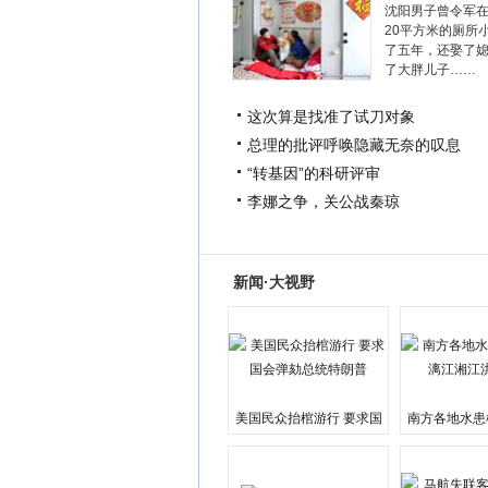
沈阳男子曾令军
20平方米的厕所
了五年，还娶了
了大胖儿子……
这次算是找准了试刀对象
总理的批评呼唤隐藏无奈的叹息
“转基因”的科研评审
李娜之争，关公战秦琼
新闻·大视野
美国民众抬棺游行 要求国
南方各地水患
会弹劾总统特朗普
江湘江洪