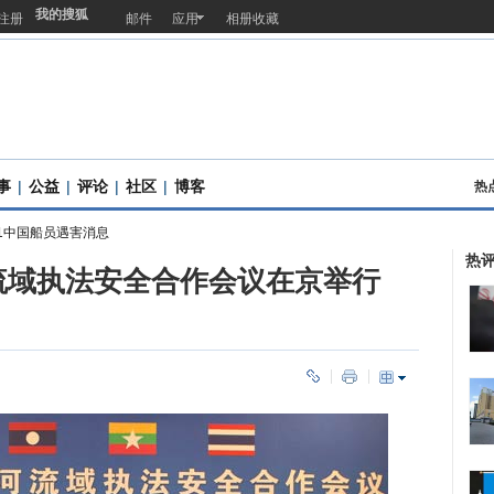
我的搜狐
注册
邮件
应用
相册收藏
事
|
公益
|
评论
|
社区
|
博客
热
1中国船员遇害消息
热
流域执法安全合作会议在京举行