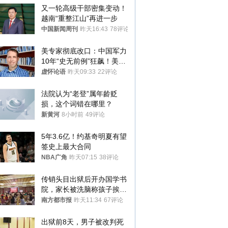
又一轮高级干部密集变动！
越南“重整江山”再进一步
中国新闻周刊
昨天16:43
78评论
美专家彻底改口：中国军力
10年“史无前例”狂飙！美军
真慌了
虚怀论语
昨天09:33
22评论
法院认为“老登”属年龄贬
损，这个词错在哪里？
新黄河
8小时前
49评论
5年3.6亿！约基奇明夏有望
签史上最大合同
NBA广角
昨天07:15
38评论
传销头目出狱后开办国学书
院，家长被洗脑称孩子挨打
才有效果
南方都市报
昨天11:34
67评论
出狱前8天，男子被改判死