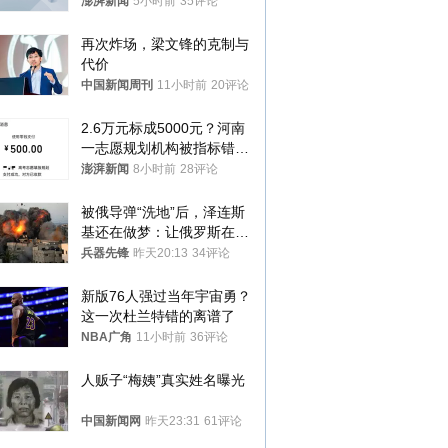
迁款八年未果
澎湃新闻
5小时前
35评论
再次炸场，梁文锋的克制与
代价
中国新闻周刊
11小时前
20评论
2.6万元标成5000元？河南
一志愿规划机构被指标错学
费致考生复读
澎湃新闻
8小时前
28评论
被俄导弹“洗地”后，泽连斯
基还在做梦：让俄罗斯在冬
季前求和？
兵器先锋
昨天20:13
34评论
新版76人强过当年宇宙勇？
这一次杜兰特错的离谱了
NBA广角
11小时前
36评论
人贩子“梅姨”真实姓名曝光
中国新闻网
昨天23:31
61评论