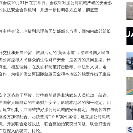
议10月31日在京举行。会议针对湄公河流域严峻的安全形
的执法安全合作机制，并进一步协调各方立场，彻底查
主持会议。老挝副总理兼国防部部长当斋，缅甸内政部部长
。
往和开展经贸、旅游活动的“黄金水道”，沿岸各国人民血
湄公河流域人民群众的生命财产安全，是各方的共同意愿。长
尊重、相互理解，在反恐和防范打击贩毒、非法出入境、走
合作，为维护湄公河国际航运安全和本地区的稳定作出了重要
全形势趋于严峻，过往商船遭遇非法武装人员抢劫、敲诈、
岸国家人民群众的生命财产安全，影响本地区的和平稳定。四
，建立机制，共同维护好湄公河流域的安全稳定。与会各方在
各方加强配合、尽快查清“10·5”案件案情，建立湄公河流域
流、开展联合巡逻执法、联合整治治安突出问题、联合打击跨
广泛深入的磋商、讨论。