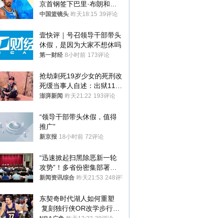
京首钢签下巴里·布朗和桑
普森
中国篮镜头
昨天18:15
39评论
壹快评｜号召领导干部带头
休假，是因为大家不想休吗
第一财经
8小时前
173评论
抢劫刺死19岁少女的死刑改
死缓当事人自述：出狱11年
间始终刻意躲避被害人家属
澎湃新闻
昨天21:22
193评论
“领导干部带头休假，值得
推广”
新京报
18小时前
72评论
“迅速掀起扫黑除恶新一轮
攻势”！多省份密集部署，
公布举报方式
新闻资讯综合
昨天21:53
248评论
东契奇时代湖人如何重塑
 复刻独行侠OR改学步行