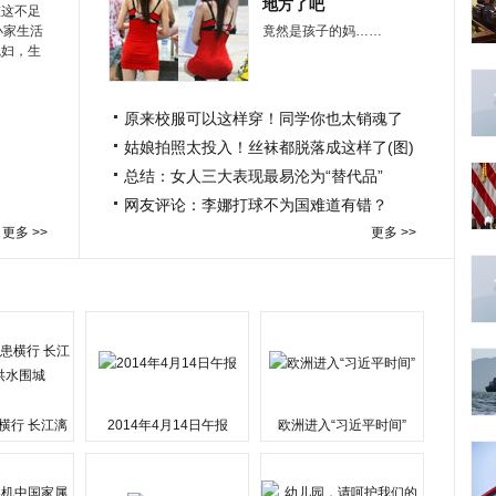
地方了吧
在这不足
小家生活
竟然是孩子的妈……
媳妇，生
原来校服可以这样穿！同学你也太销魂了
姑娘拍照太投入！丝袜都脱落成这样了(图)
总结：女人三大表现最易沦为“替代品”
网友评论：李娜打球不为国难道有错？
更多 >>
更多 >>
横行 长江漓
2014年4月14日午报
欧洲进入“习近平时间”
水围城