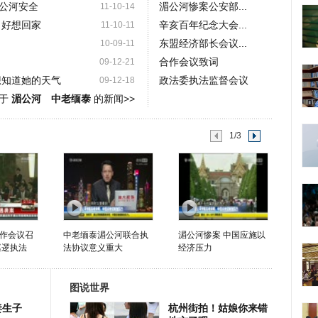
公河安全
湄公河惨案公安部...
11-10-14
 好想回家
辛亥百年纪念大会...
11-10-11
东盟经济部长会议...
10-09-11
合作会议致词
09-12-21
想知道她的天气
政法委执法监督会议
09-12-18
关于
湄公河 中老缅泰
的新闻>>
1/3
作会议召
中老缅泰湄公河联合执
湄公河惨案 中国应施以
巡逻执法
法协议意义重大
经济压力
图说世界
妻生子
杭州街拍！姑娘你来错