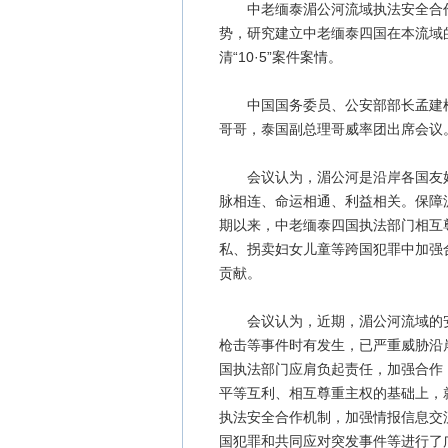
中老缅泰湄公河流域执法安全合作会
势，研究建立中老缅泰四国在本流域
清“10·5”案件案情。
中国国务委员、公安部部长孟建柱
哥哥，泰国副总理哥威率团出席会议
会议认为，湄公河是沿岸各国友好交
脉相连、命运相通、利益相关。保障
期以来，中老缅泰四国执法部门相互
私、拐卖妇女儿童等跨国犯罪中加强
贡献。
会议认为，近期，湄公河流域的安
枪击等事件时有发生，已严重威胁沿
国执法部门应肩负起责任，加强合作
平等互利、相互尊重主权的基础上，就
执法安全合作机制，加强情报信息交
国犯罪和共同应对突发事件等进行了