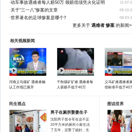
·
动车事故遇难者每人赔50万 领赔偿须凭火化证明
11-07-
·
关于"三一八"惨案的文章
09-10-
·
世界著名的足球惨案是哪个?
09-03-
更多关于
遇难者 惨案
的新闻>
相关视频新闻
河南义马煤矿 遇难者确
千秋煤矿矿难 遇难者每
义马矿难遇难者
认工作现已展开
人获赔不低于40万
偿标准不低于40
民生视点
图说世界
男子在厕所娶妻生子
沈阳男子曾令军在这不足
20平方米的厕所小家生活
了五年，还娶了媳妇，生