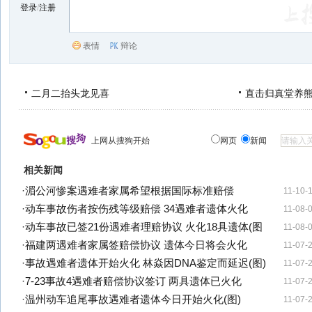
登录
/
注册
表情
辩论
二月二抬头龙见喜
直击归真堂养
上网从搜狗开始
网页
新闻
相关新闻
·
湄公河惨案遇难者家属希望根据国际标准赔偿
11-10-
·
动车事故伤者按伤残等级赔偿 34遇难者遗体火化
11-08-
·
动车事故已签21份遇难者理赔协议 火化18具遗体(图
11-08-
·
福建两遇难者家属签赔偿协议 遗体今日将会火化
11-07-
·
事故遇难者遗体开始火化 林焱因DNA鉴定而延迟(图)
11-07-
·
7-23事故4遇难者赔偿协议签订 两具遗体已火化
11-07-
·
温州动车追尾事故遇难者遗体今日开始火化(图)
11-07-