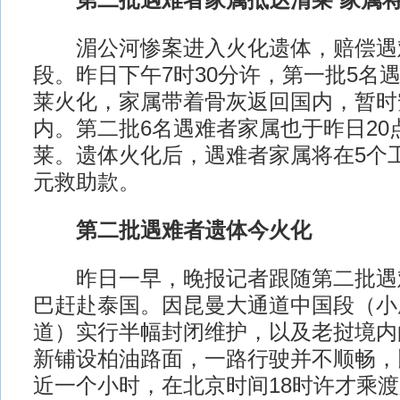
第二批遇难者家属抵达清莱 家属将
湄公河惨案进入火化遗体，赔偿遇
段。昨日下午7时30分许，第一批5名
莱火化，家属带着骨灰返回国内，暂时
内。第二批6名遇难者家属也于昨日20
莱。遗体火化后，遇难者家属将在5个工
元救助款。
第二批遇难者遗体今火化
昨日一早，晚报记者跟随第二批遇
巴赶赴泰国。因昆曼大通道中国段（小
道）实行半幅封闭维护，以及老挝境内
新铺设柏油路面，一路行驶并不顺畅，
近一个小时，在北京时间18时许才乘