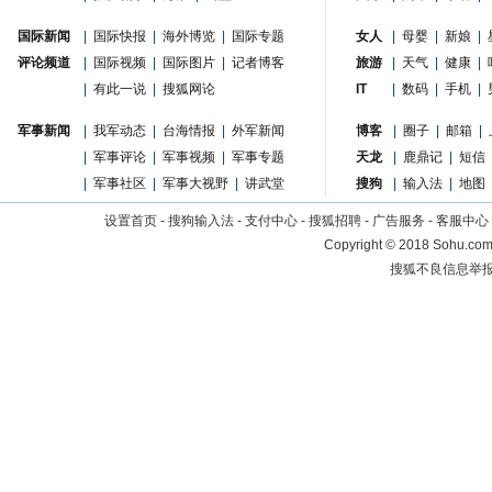
国际新闻
|
国际快报
|
海外博览
|
国际专题
女人
|
母婴
|
新娘
|
评论频道
|
国际视频
|
国际图片
|
记者博客
旅游
|
天气
|
健康
|
|
有此一说
|
搜狐网论
IT
|
数码
|
手机
|
军事新闻
|
我军动态
|
台海情报
|
外军新闻
博客
|
圈子
|
邮箱
|
|
军事评论
|
军事视频
|
军事专题
天龙
|
鹿鼎记
|
短信
|
军事社区
|
军事大视野
|
讲武堂
搜狗
|
输入法
|
地图
设置首页
-
搜狗输入法
-
支付中心
-
搜狐招聘
-
广告服务
-
客服中心
Copyright
©
2018 Sohu.com 
搜狐不良信息举