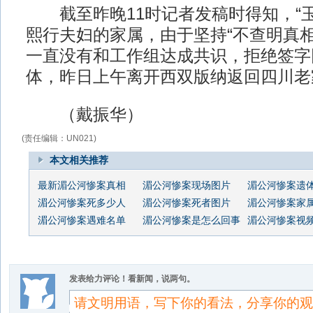
截至昨晚11时记者发稿时得知，“玉
熙行夫妇的家属，由于坚持“不查明真相
一直没有和工作组达成共识，拒绝签字
体，昨日上午离开西双版纳返回四川老
（戴振华）
(责任编辑：UN021)
本文相关推荐
最新湄公河惨案真相
湄公河惨案现场图片
湄公河惨案遗
湄公河惨案死多少人
湄公河惨案死者图片
湄公河惨案家
湄公河惨案遇难名单
湄公河惨案是怎么回事
湄公河惨案视
发表给力评论！看新闻，说两句。