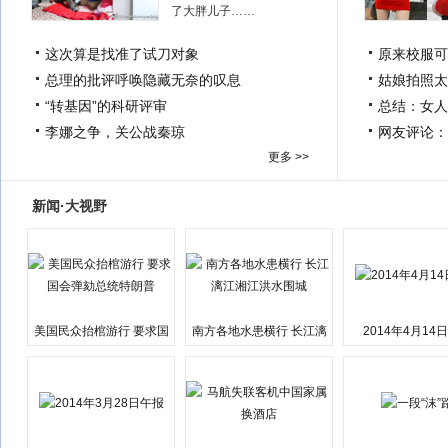
了大胖儿子……
这次算是找准了试刀对象
原来校服可
总理的批评呼唤隐藏无奈的叹息
姑娘拍照太
“转基因”的科研评审
总结：女人
李娜之争，关公战秦琼
网友评论：
更多 >>
新闻·大视野
美国民众抬棺游行 要求国
南方各地水患横行 长江漓
2014年4月14
会弹劾总统特朗普
江湘江洪水围城