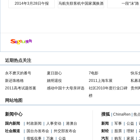
2014年3月28日午报
马航失联客机中国家属换酒
一段“沫”路
店
近期热点关注
永不磨灭的番号
夏日甜心
7电影
快乐
新还珠格格
姚明退役
2011上海车展
私募
2011高考试题答案
感动中国十大母亲评选
社区2010年度行业口碑
贵州
榜
网站地图
新闻中心
搜狐
|
ChinaRen
|
焦
国内新闻
|
时政新闻
|
人事变动
|
港澳台
新闻
|
军事
|
公益
|
社会频道
|
国台办发布会
|
外交部发布会
财经
|
股票
|
理财
|
|
搜狐侃事
|
万象
|
公益
汽车
|
购车
|
家居
|