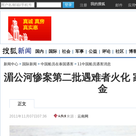
我的搜狐
注册
邮件
应用
国内
|
国际
|
社会
|
军事
|
公益
|
评论
|
社区
|
博
新闻中心
>
国际新闻
>
中国船员在泰国遇害
>
11中国船员遇害消息
湄公河惨案第二批遇难者火化 
金
正文
2011年11月07日07:36
来源：
云南网