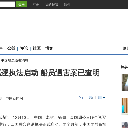
注册
我的搜狐
邮件
事
|
公益
|
评论
|
社区
|
博客
热
1中国船员遇害消息
热
逻执法启动 船员遇害案已查明
源：
中国新闻网
消息，12月10日，中国、老挝、缅甸、泰国湄公河联合巡逻
举行，四国联合巡逻执法正式启动。两个月前，中国两艘货船