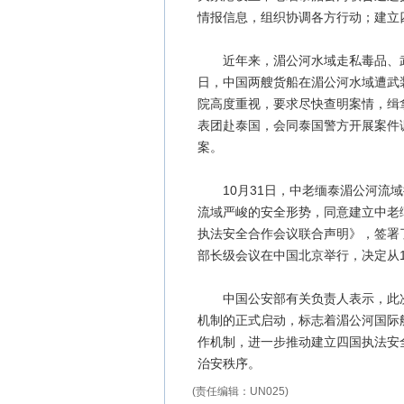
情报信息，组织协调各方行动；建立
近年来，湄公河水域走私毒品、武器
日，中国两艘货船在湄公河水域遭武
院高度重视，要求尽快查明案情，缉
表团赴泰国，会同泰国警方开展案件
案。
10月31日，中老缅泰湄公河流域
流域严峻的安全形势，同意建立中老
执法安全合作会议联合声明》，签署了
部长级会议在中国北京举行，决定从
中国公安部有关负责人表示，此次
机制的正式启动，标志着湄公河国际
作机制，进一步推动建立四国执法安
治安秩序。
(责任编辑：UN025)