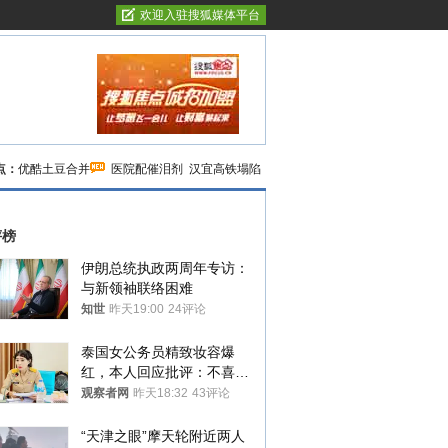
欢迎入驻搜狐媒体平台
点：
优酷土豆合并
医院配催泪剂
汉宜高铁塌陷
评榜
伊朗总统执政两周年专访：
与新领袖联络困难
知世
昨天19:00
24评论
泰国女公务员精致妆容爆
红，本人回应批评：不喜欢
就别看
观察者网
昨天18:32
43评论
“天津之眼”摩天轮附近两人