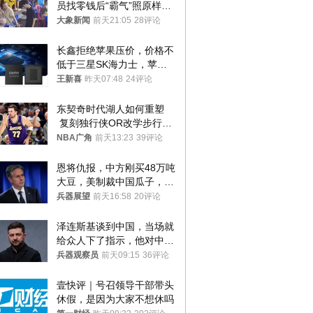
员找零钱后“霸气”照原样扔
回去
大象新闻
前天21:05
28评论
长鑫拒绝苹果压价，价格不
低于三星SK海力士，苹果
失去了议价权
王新喜
昨天07:48
24评论
东契奇时代湖人如何重塑
 复刻独行侠OR改学步行
者？
NBA广角
前天13:23
39评论
恩将仇报，中方刚买48万吨
大豆，美制裁中国瓜子，布
林肯措辞变了
兵器展望
前天16:58
20评论
泽连斯基谈到中国，当场就
给众人下了指示，他对中国
和中乌关系，显然又有了新
兵器观察员
前天09:15
36评论
的想法
壹快评｜号召领导干部带头
休假，是因为大家不想休吗