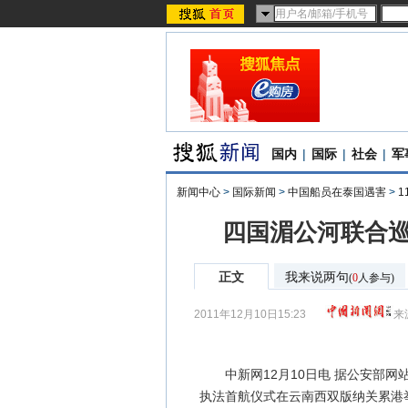
国内
|
国际
|
社会
|
军
新闻中心
>
国际新闻
>
中国船员在泰国遇害
>
1
四国湄公河联合巡
正文
我来说两句
(
0
人参与)
2011年12月10日15:23
来
中新网12月10日电 据公安部网站
执法首航仪式在云南西双版纳关累港