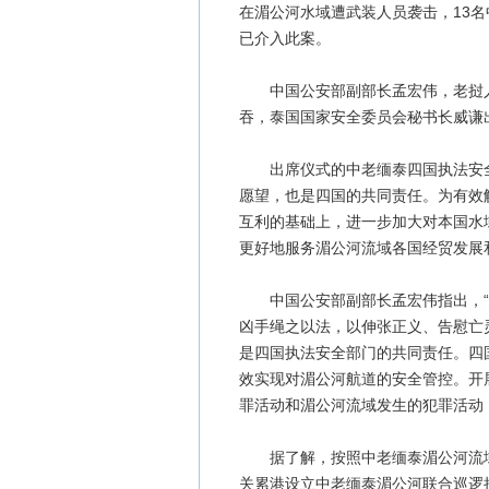
在湄公河水域遭武装人员袭击，13
已介入此案。
中国公安部副部长孟宏伟，老挝人
吞，泰国国家安全委员会秘书长威谦
出席仪式的中老缅泰四国执法安全
愿望，也是四国的共同责任。为有效
互利的基础上，进一步加大对本国水
更好地服务湄公河流域各国经贸发展
中国公安部副部长孟宏伟指出，“1
凶手绳之以法，以伸张正义、告慰亡
是四国执法安全部门的共同责任。四
效实现对湄公河航道的安全管控。开
罪活动和湄公河流域发生的犯罪活动
据了解，按照中老缅泰湄公河流域
关累港设立中老缅泰湄公河联合巡逻