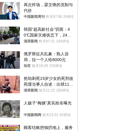
再次炸场，梁文锋的克制与
代价
中国新闻周刊
昨天07:06
20评论
韩国“超高龄社会”切面：4
0℃国家灾难状态下，2400
名首尔老人还在巷子里收废
澎湃新闻
昨天07:21
104评论
纸
俄罗斯征兵乱象：熟人设
局，拉一个人给8000元
知世
前天19:29
153评论
抢劫刺死19岁少女的死刑改
死缓当事人自述：出狱11年
间始终刻意躲避被害人家属
澎湃新闻
前天21:22
200评论
人贩子“梅姨”真实姓名曝光
中国新闻网
前天23:31
62评论
顾客结账把钱扔地上，服务