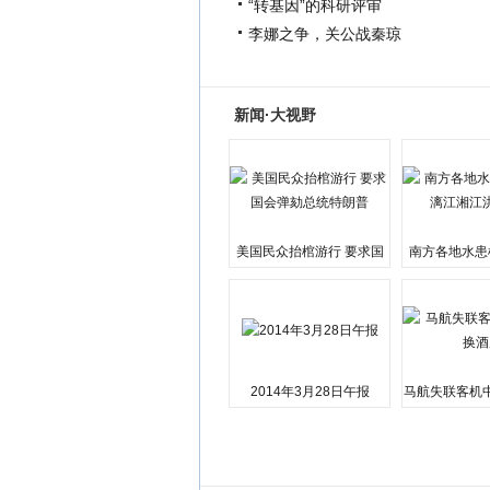
“转基因”的科研评审
李娜之争，关公战秦琼
新闻·大视野
美国民众抬棺游行 要求国
南方各地水患
会弹劾总统特朗普
江湘江洪
2014年3月28日午报
马航失联客机
店