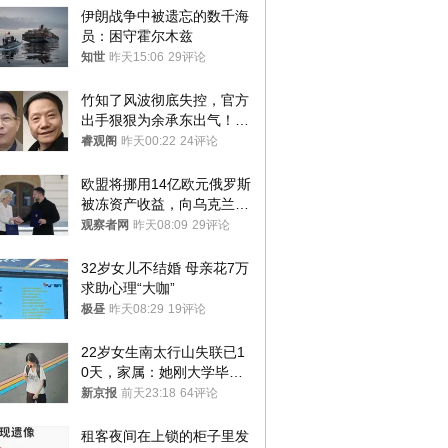
伊朗战争中被遗忘的数千海
员：困守霍尔木兹
知世
昨天15:06
29评论
竹知了风波彻底失控，官方
出手狠狠为余承东出气！雷
军果然没说错
睿观阁
昨天00:22
24评论
欧盟将挪用14亿欧元俄罗斯
被冻资产收益，向乌克兰提
供援助
观察者网
昨天08:09
29评论
32岁女儿不结婚 母亲花7万
求助心理“大咖”
极昼
昨天08:29
19评论
22岁女生南太行山失联已1
0天，家属：她刚大学毕业
想到山里旅行
新京报
前天23:18
64评论
租客夜间在上锁的柜子里发