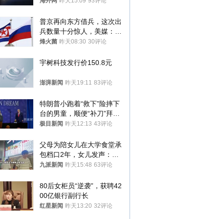
海外网
昨天15:09
93评论
普京再向东方借兵，这次出
兵数量十分惊人，美媒：俄
朝要动真格？
烽火菌
昨天08:30
30评论
宇树科技发行价150.8元
澎湃新闻
昨天19:11
83评论
特朗普小跑着“救下”险摔下
台的男童，顺便“补刀”拜
登：“我可不想他像拜登一
极目新闻
昨天12:13
43评论
样摔下来”
父母为陪女儿在大学食堂承
包档口2年，女儿发声：初
衷是为了陪伴，毕业后将不
九派新闻
昨天15:48
63评论
再营业
80后女柜员“逆袭”，获聘42
00亿银行副行长
红星新闻
昨天13:20
32评论