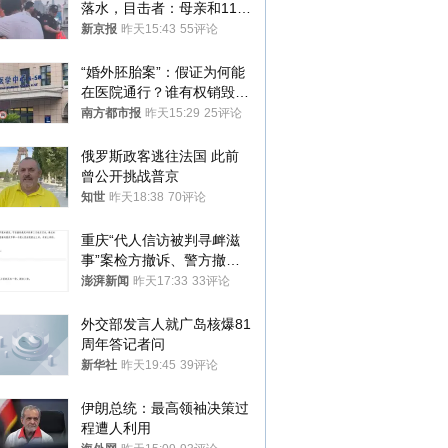
落水，目击者：母亲和11岁
儿子先后被打捞上岸
新京报
昨天15:43
55评论
“婚外胚胎案”：假证为何能
在医院通行？谁有权销毁胚
胎？
南方都市报
昨天15:29
25评论
俄罗斯政客逃往法国 此前
曾公开挑战普京
知世
昨天18:38
70评论
重庆“代人信访被判寻衅滋
事”案检方撤诉、警方撤
案，两被告人获国赔
澎湃新闻
昨天17:33
33评论
外交部发言人就广岛核爆81
周年答记者问
新华社
昨天19:45
39评论
伊朗总统：最高领袖决策过
程遭人利用