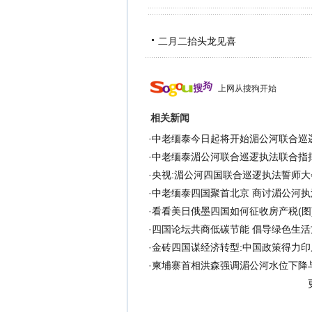
二月二抬头龙见喜
上网从搜狗开始
相关新闻
·
中老缅泰今日起将开始湄公河联合巡
·
中老缅泰湄公河联合巡逻执法联合指
·
央视:湄公河四国联合巡逻执法誓师大
·
中老缅泰四国聚首北京 商讨湄公河执
·
看看美日俄墨四国如何征收房产税(图
·
四国论坛共商低碳节能 倡导绿色生活
·
金砖四国谋经济转型:中国政策得力印
·
柬埔寨首相洪森强调湄公河水位下降