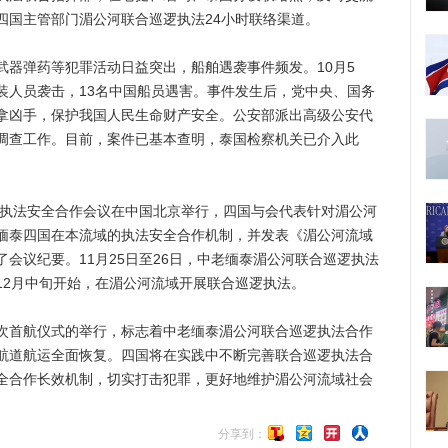
四国主管部门湄公河联合巡逻执法24小时联络渠道。
弹药等犯罪活动日益突出，船舶遇袭事件频发。10月5
装人员袭击，13名中国船员遇害。事件发生后，党中央、国务
拿凶手，保护我国人民生命财产安全。公安部派出高级公安代
调查工作。目前，案件已基本查明，泰国检察机关已介入此
执法安全合作会议在中国北京举行，四国与会代表针对湄公河
缅泰四国在本流域的执法安全合作机制，并发表《湄公河流域
会议纪要。11月25日至26日，中老缅泰湄公河联合巡逻执法
12月中旬开始，在湄公河流域开展联合巡逻执法。
首航仪式的举行，标志着中老缅泰湄公河联合巡逻执法合作
航道航运全面恢复。四国将在实践中不断完善联合巡逻执法合
全合作长效机制，切实打击犯罪，更好地维护湄公河流域社会
分享到：