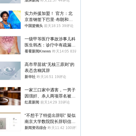
迁款八年未果
澎湃新闻
昨天12:57
44评论
实力外援加盟！ 官方：北
京首钢签下巴里·布朗和桑
普森
中国篮镜头
前天18:15
39评论
一级甲等医疗事故涉事儿科
医生韩杰：诊疗中有疏漏，
我认错，但不能认罪
看看新闻Knews
昨天14:05
83评论
高市早苗就“无核三原则”的
表态含糊其辞
新华社
昨天16:51
19评论
一家三口家中遇害，一男子
因强奸、杀人两项罪名被判
死缓 最高检介入后改判无
红星新闻
前天14:29
33评论
罪
“不想干了特提出辞职” 疑似
南京大学数院院长辞职信流
传 院方回应
新闻资讯综合
昨天11:42
100评论