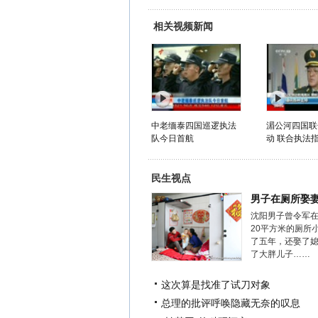
相关视频新闻
中老缅泰四国巡逻执法
湄公河四国联
队今日首航
动 联合执法指
民生视点
男子在厕所娶
沈阳男子曾令军
20平方米的厕所
了五年，还娶了
了大胖儿子……
这次算是找准了试刀对象
总理的批评呼唤隐藏无奈的叹息