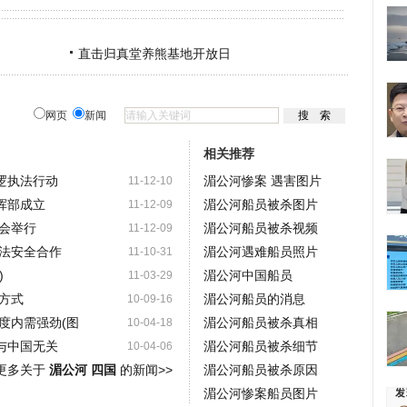
直击归真堂养熊基地开放日
网页
新闻
相关推荐
逻执法行动
湄公河惨案 遇害图片
11-12-10
挥部成立
湄公河船员被杀图片
11-12-09
会举行
湄公河船员被杀视频
11-12-09
法安全合作
湄公河遇难船员照片
11-10-31
)
湄公河中国船员
11-03-29
方式
湄公河船员的消息
10-09-16
度内需强劲(图
湄公河船员被杀真相
10-04-18
与中国无关
湄公河船员被杀细节
10-04-06
更多关于
湄公河 四国
的新闻>>
湄公河船员被杀原因
湄公河惨案船员图片