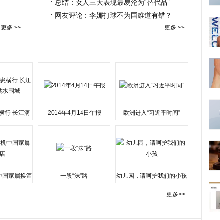
总结：女人三大表现最易沦为“替代品”
网友评论：李娜打球不为国难道有错？
更多 >>
更多 >>
横行 长江漓
2014年4月14日午报
欧洲进入“习近平时间”
水围城
中国家属换酒
一段“沫”路
幼儿园，请呵护我们的小孩
更多>>