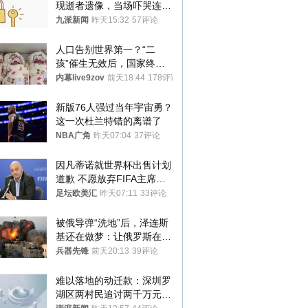
现逝者遗像，当场吓哭连夜
搬离，房东退还押金
九派新闻
昨天15:32
57评论
人口告别世界第一？“二
孩”催生无效后，国家终于
向住房出手了！
内幕live9zov
前天18:44
178评论
新版76人强过当年宇宙勇？
这一次杜兰特错的离谱了
NBA广角
昨天07:04
37评论
因凡蒂诺就世界杯出售计划
道歉 不愿放弃FIFA主席职
位
足坛欧美汇
昨天07:11
33评论
被俄导弹“洗地”后，泽连斯
基还在做梦：让俄罗斯在冬
季前求和？
兵器先锋
前天20:13
39评论
难以落地的动迁款：深圳罗
湖区两村民追讨两千万元动