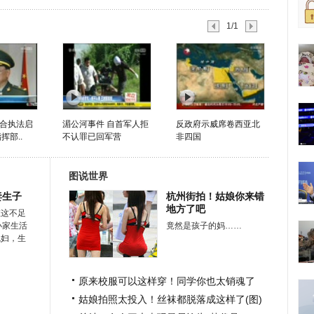
1/1
合执法启
湄公河事件 自首军人拒
反政府示威席卷西亚北
挥部..
不认罪已回军营
非四国
图说世界
妻生子
杭州街拍！姑娘你来错
地方了吧
在这不足
小家生活
竟然是孩子的妈……
媳妇，生
原来校服可以这样穿！同学你也太销魂了
姑娘拍照太投入！丝袜都脱落成这样了(图)