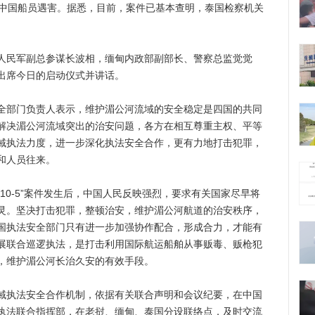
名中国船员遇害。据悉，目前，案件已基本查明，泰国检察机关
民军副总参谋长波相，缅甸内政部副部长、警察总监觉觉
出席今日的启动仪式并讲话。
部门负责人表示，维护湄公河流域的安全稳定是四国的共同
解决湄公河流域突出的治安问题，各方在相互尊重主权、平等
域执法力度，进一步深化执法安全合作，更有力地打击犯罪，
和人员往来。
0-5”案件发生后，中国人民反映强烈，要求有关国家尽早将
灵。坚决打击犯罪，整顿治安，维护湄公河航道的治安秩序，
国执法安全部门只有进一步加强协作配合，形成合力，才能有
展联合巡逻执法，是打击利用国际航运船舶从事贩毒、贩枪犯
，维护湄公河长治久安的有效手段。
执法安全合作机制，依据有关联合声明和会议纪要，在中国
执法联合指挥部，在老挝、缅甸、泰国分设联络点，及时交流