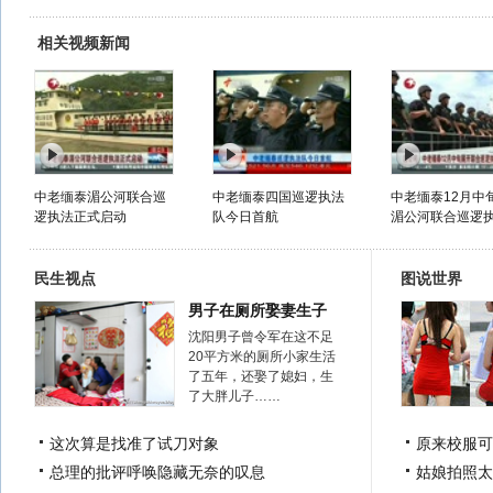
相关视频新闻
中老缅泰湄公河联合巡
中老缅泰四国巡逻执法
中老缅泰12月中
逻执法正式启动
队今日首航
湄公河联合巡逻
民生视点
图说世界
男子在厕所娶妻生子
沈阳男子曾令军在这不足
20平方米的厕所小家生活
了五年，还娶了媳妇，生
了大胖儿子……
这次算是找准了试刀对象
原来校服可
总理的批评呼唤隐藏无奈的叹息
姑娘拍照太