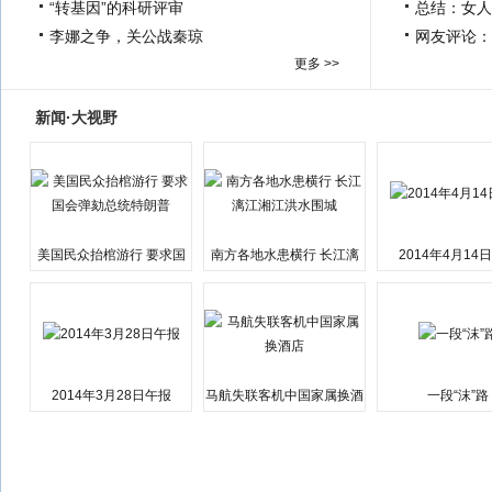
“转基因”的科研评审
总结：女人
李娜之争，关公战秦琼
网友评论：
更多 >>
新闻·大视野
美国民众抬棺游行 要求国
南方各地水患横行 长江漓
2014年4月14
会弹劾总统特朗普
江湘江洪水围城
2014年3月28日午报
马航失联客机中国家属换酒
一段“沫”路
店