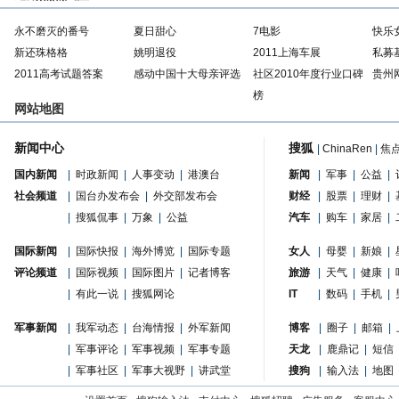
永不磨灭的番号
夏日甜心
7电影
快乐
新还珠格格
姚明退役
2011上海车展
私募
2011高考试题答案
感动中国十大母亲评选
社区2010年度行业口碑
贵州
榜
网站地图
新闻中心
搜狐
|
ChinaRen
|
焦
国内新闻
|
时政新闻
|
人事变动
|
港澳台
新闻
|
军事
|
公益
|
社会频道
|
国台办发布会
|
外交部发布会
财经
|
股票
|
理财
|
|
搜狐侃事
|
万象
|
公益
汽车
|
购车
|
家居
|
国际新闻
|
国际快报
|
海外博览
|
国际专题
女人
|
母婴
|
新娘
|
评论频道
|
国际视频
|
国际图片
|
记者博客
旅游
|
天气
|
健康
|
|
有此一说
|
搜狐网论
IT
|
数码
|
手机
|
军事新闻
|
我军动态
|
台海情报
|
外军新闻
博客
|
圈子
|
邮箱
|
|
军事评论
|
军事视频
|
军事专题
天龙
|
鹿鼎记
|
短信
|
军事社区
|
军事大视野
|
讲武堂
搜狗
|
输入法
|
地图