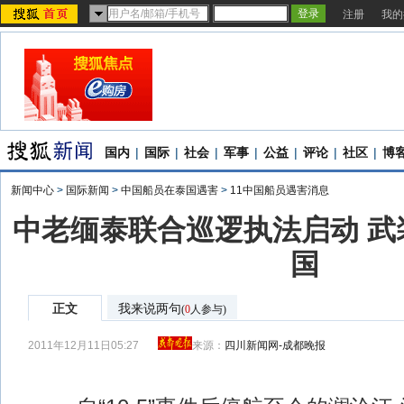
注册
我的
国内
|
国际
|
社会
|
军事
|
公益
|
评论
|
社区
|
博
新闻中心
>
国际新闻
>
中国船员在泰国遇害
>
11中国船员遇害消息
中老缅泰联合巡逻执法启动 武
国
正文
我来说两句
(
0
人参与)
2011年12月11日05:27
来源：
四川新闻网-成都晚报