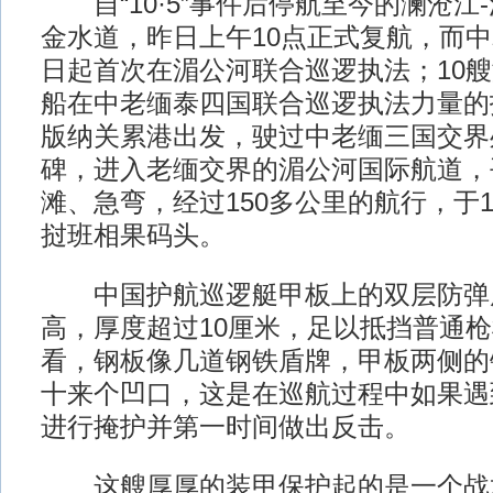
自“10·5”事件后停航至今的澜沧江
金水道，昨日上午10点正式复航，而
日起首次在湄公河联合巡逻执法；10
船在中老缅泰四国联合巡逻执法力量的
版纳关累港出发，驶过中老缅三国交界处
碑，进入老缅交界的湄公河国际航道，
滩、急弯，经过150多公里的航行，于
挝班相果码头。
中国护航巡逻艇甲板上的双层防弹
高，厚度超过10厘米，足以抵挡普通
看，钢板像几道钢铁盾牌，甲板两侧的
十来个凹口，这是在巡航过程中如果遇
进行掩护并第一时间做出反击。
这艘厚厚的装甲保护起的是一个战