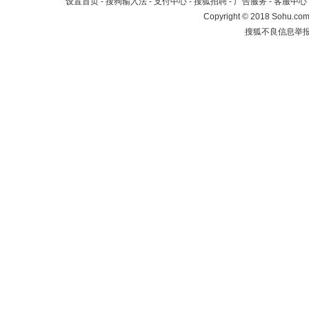
设置首页
-
搜狗输入法
-
支付中心
-
搜狐招聘
-
广告服务
-
客服中心
Copyright
©
2018 Sohu.com 
搜狐不良信息举