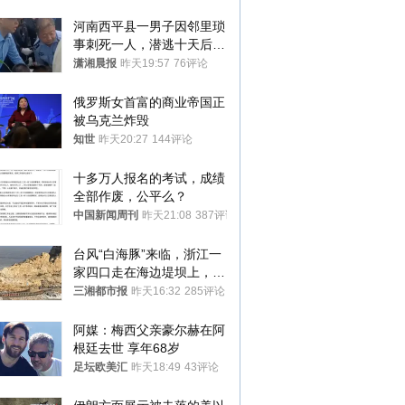
河南西平县一男子因邻里琐
事刺死一人，潜逃十天后在
十多公里外一片玉米地里落
潇湘晨报
昨天19:57
76评论
网
俄罗斯女首富的商业帝国正
被乌克兰炸毁
知世
昨天20:27
144评论
十多万人报名的考试，成绩
全部作废，公平么？
中国新闻周刊
昨天21:08
387评论
台风“白海豚”来临，浙江一
家四口走在海边堤坝上，其
中9岁男孩被巨浪卷入海
三湘都市报
昨天16:32
285评论
中，搜救仍在进行
阿媒：梅西父亲豪尔赫在阿
根廷去世 享年68岁
足坛欧美汇
昨天18:49
43评论