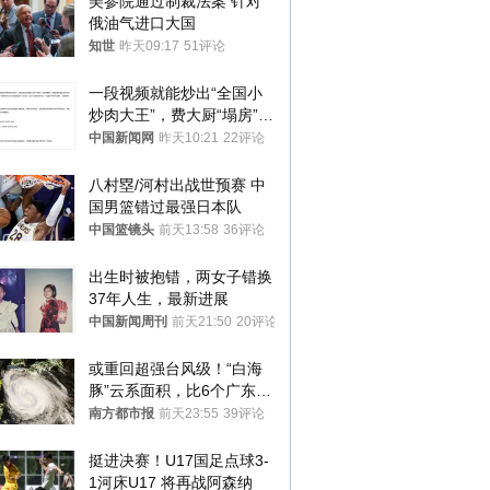
美参院通过制裁法案 针对
俄油气进口大国
知世
昨天09:17
51评论
一段视频就能炒出“全国小
炒肉大王”，费大厨“塌房”了
吗？
中国新闻网
昨天10:21
22评论
八村塁/河村出战世预赛 中
国男篮错过最强日本队
中国篮镜头
前天13:58
36评论
出生时被抱错，两女子错换
37年人生，最新进展
中国新闻周刊
前天21:50
20评论
或重回超强台风级！“白海
豚”云系面积，比6个广东还
大！深圳官方：注意这件事
南方都市报
前天23:55
39评论
挺进决赛！U17国足点球3-
1河床U17 将再战阿森纳