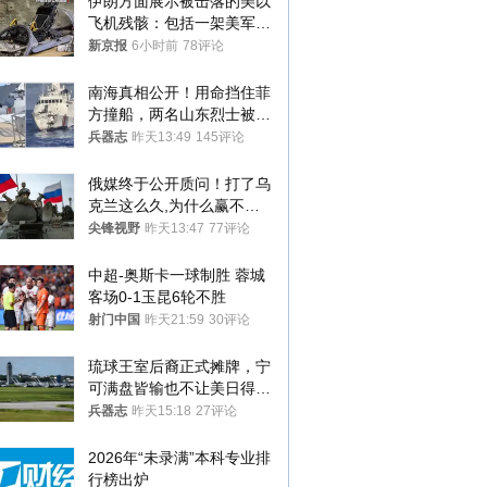
伊朗方面展示被击落的美以
飞机残骸：包括一架美军F-
15战斗机残骸以及多架无人
新京报
6小时前
78评论
机等
南海真相公开！用命挡住菲
方撞船，两名山东烈士被授
武警最高荣誉
兵器志
昨天13:49
145评论
俄媒终于公开质问！打了乌
克兰这么久,为什么赢不了?
答案令人沉默
尖锋视野
昨天13:47
77评论
中超-奥斯卡一球制胜 蓉城
客场0-1玉昆6轮不胜
射门中国
昨天21:59
30评论
琉球王室后裔正式摊牌，宁
可满盘皆输也不让美日得
逞，中国成关键
兵器志
昨天15:18
27评论
2026年“未录满”本科专业排
行榜出炉