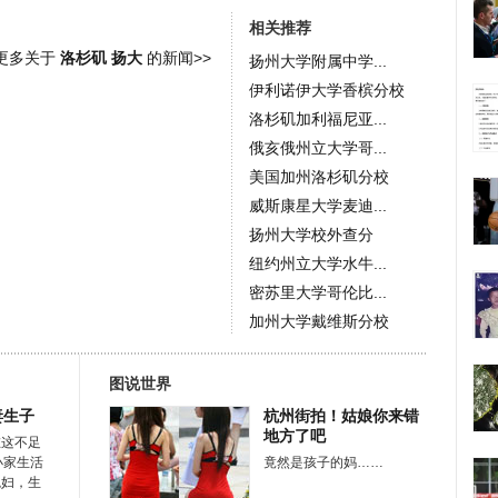
相关推荐
更多关于
洛杉矶 扬大
的新闻>>
扬州大学附属中学...
伊利诺伊大学香槟分校
洛杉矶加利福尼亚...
俄亥俄州立大学哥...
美国加州洛杉矶分校
威斯康星大学麦迪...
扬州大学校外查分
纽约州立大学水牛...
密苏里大学哥伦比...
加州大学戴维斯分校
图说世界
妻生子
杭州街拍！姑娘你来错
地方了吧
在这不足
小家生活
竟然是孩子的妈……
媳妇，生