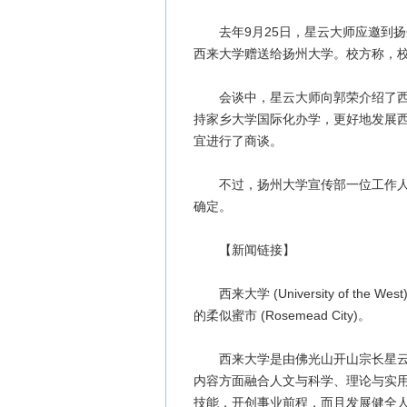
去年9月25日，星云大师应邀到扬
西来大学赠送给扬州大学。校方称，
会谈中，星云大师向郭荣介绍了西来
持家乡大学国际化办学，更好地发展
宜进行了商谈。
不过，扬州大学宣传部一位工作人员
确定。
【新闻链接】
西来大学 (University of the West)
的柔似蜜市 (Rosemead City)。
西来大学是由佛光山开山宗长星云大
内容方面融合人文与科学、理论与实
技能，开创事业前程，而且发展健全