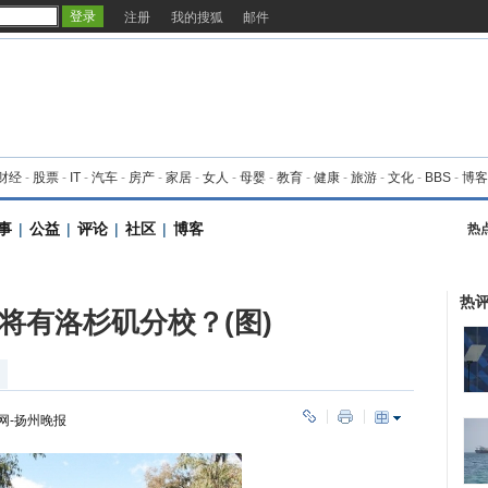
注册
我的搜狐
邮件
财经
-
股票
-
IT
-
汽车
-
房产
-
家居
-
女人
-
母婴
-
教育
-
健康
-
旅游
-
文化
-
BBS
-
博客
事
|
公益
|
评论
|
社区
|
博客
热
热
将有洛杉矶分校？(图)
网-扬州晚报