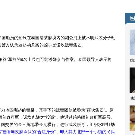
热
名中国船员的船只在泰国清莱府境内的湄公河上被不明武装分子劫
国警方认为这起劫杀案的凶手是诺坎贩毒集团。
莽”军营的9名士兵也可能涉嫌参与作案。泰国领导人表示将
她
他
地区崛起的毒枭，其手下的贩毒团伙被称为“诺坎集团”。原
缅甸政府军，诺坎也随之“投诚”，他通过贿赂缅甸政府军高层、
三国交界的金三角地带长期横行，进行武装贩毒，组织水匪打劫
拥有被缅甸政府承认的“合法身份”，即大其力北部一个小镇的民兵