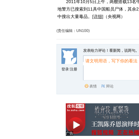
2011年10月5日上午，两艘搭载13
地警方已搜索到11具中国船员尸体，其余
中搜出大量毒品。
[详细]
（央视网）
(责任编辑：UN100)
发表给力评论！看新闻，说两句。
登录
/
注册
表情
辩论
广告