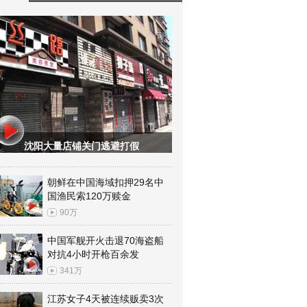
沈阳大量店铺关门逃避打假
朝鲜在中国海域扣押29名中
国渔民索120万赎金
90万
中国军舰开火击退70海盗船
对抗4小时开枪百余发
341万
江苏女子4天被连续贩卖3次