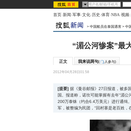
首页
-
新闻
-
军事
-
文化
-
历史
-
体育
-
NBA
-
视频
-
>
中国船员在泰国遇害
>
中
“湄公河惨案”最
正文
我来说两句
(
人参与)
2012年04月28日01:58
[提要]
据《曼谷邮报》27日报道，被多
国。报道称，诺坎可能掌握有去年“湄公
200万泰铢（约合6.4万美元）进行通
军，被整编为民团，“回村寨是老百姓，在