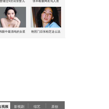
曾做过9次试管婴儿
张丰毅被网友骂人渣
伟眼中最清纯的女星
艳照门后张柏芝这么说
点视频
影视剧
综艺
原创