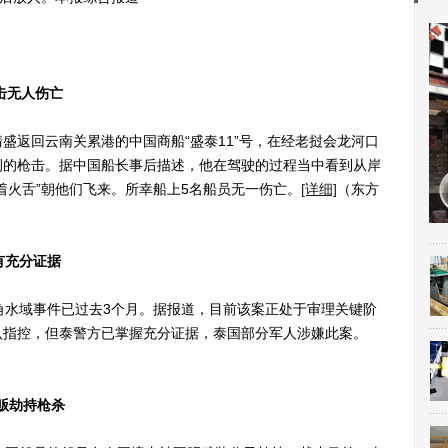
击无人伤亡
盛返回云南关累港的中国商船“盛泰11”号，在经老挝会龙河口
侧的枪击。据中国船长事后描述，他在驾驶的过程当中看到从岸
着火舌”朝他们飞来。所幸船上5名船员无一伤亡。
[详细]
（东方
有充分证据
水域事件已过去3个月。据报道，目前该案正处于审理关键阶
认指控，但泰警方已掌握充分证据，泰国部分军人涉嫌此案。
贩劫持枪杀