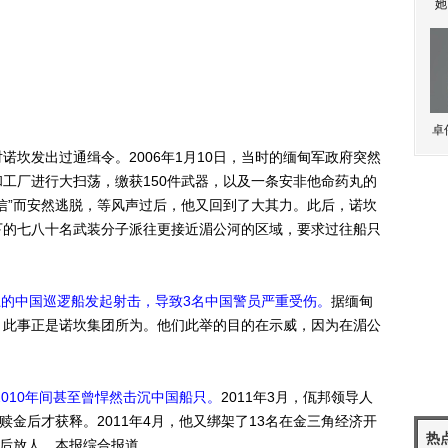
她
卓
发出过通缉令。2006年1月10日，当时的缅甸军政府突然
和工厂进行大扫荡，缴获150件武器，以及一条安非他命药丸的
信”而安然逃脱，等风声过后，他又回到了大其力。此后，诺坎
下的七八十名武装分子派往更接近湄公河的区域，要求过往船只
河上的中国巡逻船发起射击，导致3名中国警员严重受伤。
据缅甸
，此事正是诺坎集团所为。他们此举的目的在示威，因为在湄公
2010年间甚至曾悍然击沉中国船只。
2011年3月，佤邦领导人
赎金后才获释。2011年4月，他又绑架了13名在金三角经济开
热
金后放人。本报综合报道