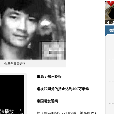
微
金三角毒枭诺坎
来源：
郑州晚报
诺坎和同党的赏金达到400万泰铢
泰国悬赏通缉
无法播放，点
据《曼谷邮报》27日报道，被多国政府