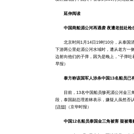
延伸阅读
中国商船湄公河再遇袭 夜遭老挝处枪
北京时间1月14日19时10分，从泰国清
下游两公里处湄公河水域时，遭从老方一
边射向他们的子弹，因为是晚上，“子弹吐
早报）
泰方称该国军人涉杀中国13名船员已
目前，13名中国船员惨死湄公河金三角
段，泰国副总理差林表示，嫌疑人虽然否
[详细]
（京华时报）
中国12名船员泰国金三角被害 疑被毒