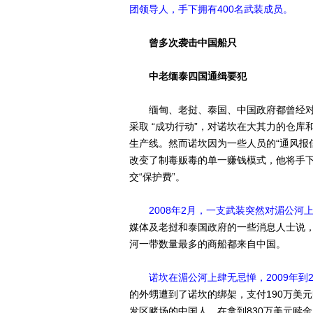
团领导人，手下拥有400名武装成员。
曾多次袭击中国船只
中老缅泰四国通缉要犯
缅甸、老挝、泰国、中国政府都曾经对诺坎
采取 “成功行动”，对诺坎在大其力的仓库
生产线。然而诺坎因为一些人员的“通风报
改变了制毒贩毒的单一赚钱模式，他将手
交“保护费”。
2008年2月，一支武装突然对湄公
媒体及老挝和泰国政府的一些消息人士说
河一带数量最多的商船都来自中国。
诺坎在湄公河上肆无忌惮，2009年到
的外甥遭到了诺坎的绑架，支付190万美元
发区赌场的中国人，在拿到830万美元赎