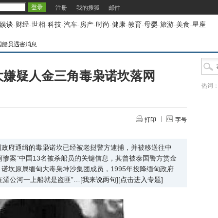
注册
我的搜狐
邮件
娱谈
-
财经
-
世相
-
科技
-
汽车
-
房产
-
时尚
-
健康
-
教育
-
母婴
-
旅游
-
美食
-
星座
国船员遇害消息
大嫌疑人金三角毒枭诺坎落网
热词
打印
字号
国政府通缉的毒枭诺坎已经被老挝警方逮捕，并被移送往中
河惨案”中国13名被杀船员的关键信息，其曾被泰国警方赏金
缉。诺坎原属缅甸大毒枭坤沙集团成员，1995年投降缅甸政府
湄公河一上船就是盗匪”…[
我来说两句
][
点击进入专题
]