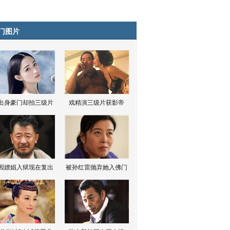
门图片
出身豪门却拍三级片
戏精演三级片获影帝
因嫖娼入狱现在复出
被孙红雷抛弃她入佛门