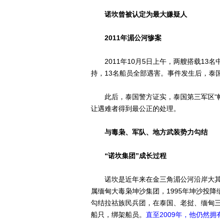
诺坎曾被认定为最大嫌疑人
2011年湄公河惨案
2011年10月5日上午，两艘搭载13
持，13名船员全部遇害。事件发生后，泰
此后，泰国警方证实，泰国第三军区“帕
让遇难者得到最公正的处理。
与毒枭、军队、地方武装势力勾结
“诺坎集团”成长过程
诺坎是近年来在金三角湄公河沿岸大其力
属缅甸大毒枭坤沙集团，1995年坤沙投降
勾结拉祜族民兵团，在泰国、老挝、缅甸
船只，绑架船员。
直至2009年，他仍然