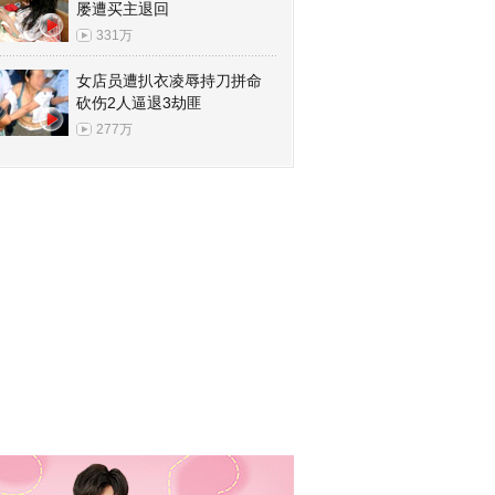
屡遭买主退回
331万
女店员遭扒衣凌辱持刀拼命
砍伤2人逼退3劫匪
277万