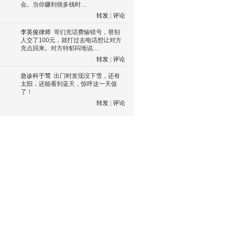
会。当你赚到很多钱时…
转发
|
评论
李英俊律师
哥们充话费输错号，替别
人交了100元，就打过去电话想让对方
充点回来。对方特郁闷地说…
转发
|
评论
急诊科于莺
出门时发现没下雪，还有
太阳，还能看到蓝天，惊呼这一天值
了！
转发
|
评论