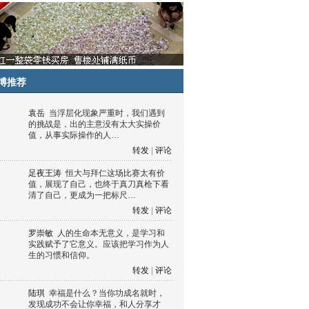
博推荐
袁岳
当浮层化现象严重时，我们遇到
的挑战是，出的主意没有太大实操价
值，从事实际操作的人…
转发
|
评论
足夜王涛
恒大与拜仁这场比赛太有价
值，展现了自己，也终于真刀真枪下看
清了自己，更成为一把标尺…
转发
|
评论
罗崇敏
人的生命本无意义，是学习和
实践赋予了它意义。应该把学习作为人
生的习惯和信仰。
转发
|
评论
陆琪
幸福是什么？当你功成名就时，
发现成功不会让你幸福，和人分享才