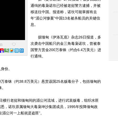
通缉的毒枭诺坎已经被老挝警方逮捕，并被
移送往中国。报道称，诺坎可能掌握有去
年“湄公河惨案”中国13名被杀船员的关键信
息。
据缅甸《伊洛瓦底》杂志26日报道，多
次袭击中国船只的金三角毒枭诺坎，曾被泰
03
国警方赏金200万泰铢（约合6.4万美元）进
行通缉。
身份。
万泰铢（约38.8万美元）悬赏该国25名贩毒分子，包括缅甸的
铢。
横行老挝和缅甸间的湄公河流域，进行武装贩毒，组织水匪
悉，诺坎原属缅甸大毒枭坤沙集团成员，1995年投降缅甸政
在湄公河一上船就是盗匪”。