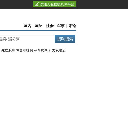
欢迎入驻搜狐媒体平台
国内
|
国际
|
社会
|
军事
|
评论
：
死亡航班
饲养蜘蛛侠
夺命房间
引力双眼皮