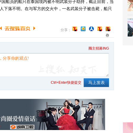
名中国船员的船只在泰国境内被不明武装分子劫持，截止目前，当
2人下落不明。在与军方的交火中，一名武装分子被击毙，船只
[保
分享：
存
到
博
圈主招募ING
客]
Ctrl+Enter快捷提交