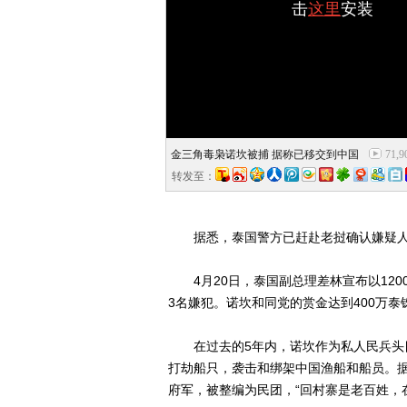
击
这里
安装
金三角毒枭诺坎被捕 据称已移交到中国
71,9
转发至：
据悉，泰国警方已赶赴老挝确认嫌疑人
4月20日，泰国副总理差林宣布以1200
3名嫌犯。诺坎和同党的赏金达到400万泰
在过去的5年内，诺坎作为私人民兵头目
打劫船只，袭击和绑架中国渔船和船员。据
府军，被整编为民团，“回村寨是老百姓，