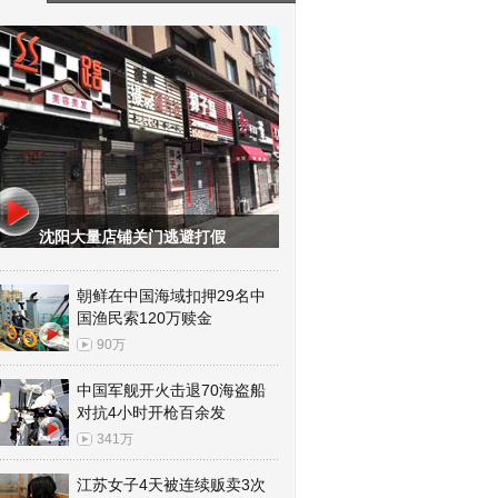
沈阳大量店铺关门逃避打假
朝鲜在中国海域扣押29名中
国渔民索120万赎金
90万
中国军舰开火击退70海盗船
对抗4小时开枪百余发
341万
江苏女子4天被连续贩卖3次