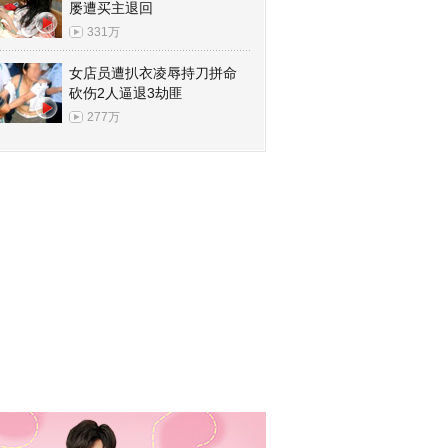
屡遭买主退回
331万
女店员遭扒衣凌辱持刀拼命
砍伤2人逼退3劫匪
277万