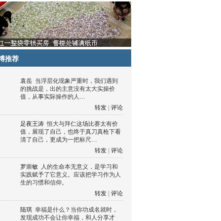
博推荐
袁岳
当浮层化现象严重时，我们遇到
的挑战是，出的主意没有太大实操价
值，从事实际操作的人…
转发
|
评论
足夜王涛
恒大与拜仁这场比赛太有价
值，展现了自己，也终于真刀真枪下看
清了自己，更成为一把标尺…
转发
|
评论
罗崇敏
人的生命本无意义，是学习和
实践赋予了它意义。应该把学习作为人
生的习惯和信仰。
转发
|
评论
陆琪
幸福是什么？当你功成名就时，
发现成功不会让你幸福，和人分享才