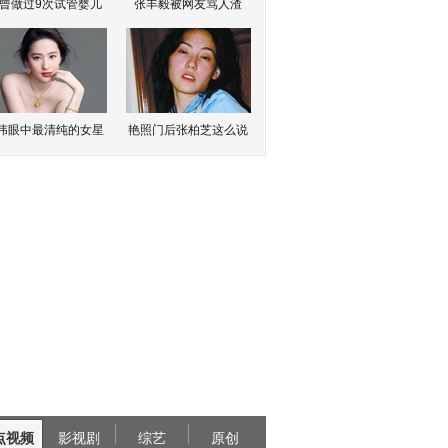
曾做过9次试管婴儿
张丰毅被网友骂人渣
伟眼中最清纯的女星
艳照门后张柏芝这么说
点视频
影视剧
综艺
原创