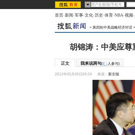
首页
-
新闻
-
军事
-
文化
-
历史
-
体育
-
NBA
-
视频
-
>
第四轮中美战略经济对话
胡锦涛：中美应尊
正文
我来说两句
(
人参与)
2012年05月05日05:03
来源：
新京报