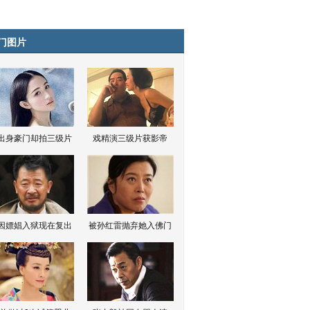
门图片
出身豪门却拍三级片
戏精演三级片获影帝
因嫖娼入狱现在复出
被孙红雷抛弃她入佛门