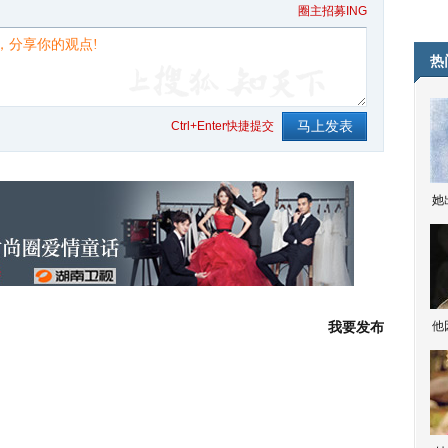
博
圈主招募ING
客]
热
Ctrl+Enter快捷提交
她
我要发布
他