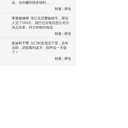
会。当你赚到很多钱时…
转发
|
评论
李英俊律师
哥们充话费输错号，替别
人交了100元，就打过去电话想让对方
充点回来。对方特郁闷地说…
转发
|
评论
急诊科于莺
出门时发现没下雪，还有
太阳，还能看到蓝天，惊呼这一天值
了！
转发
|
评论