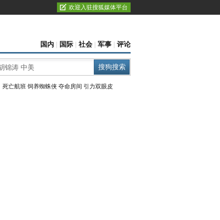
欢迎入驻搜狐媒体平台
国内
|
国际
|
社会
|
军事
|
评论
：
死亡航班
饲养蜘蛛侠
夺命房间
引力双眼皮