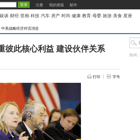
注册
我的搜狐
邮件
娱谈
-
财经
-
世相
-
科技
-
汽车
-
房产
-
时尚
-
健康
-
教育
-
母婴
-
旅游
-
美食
-
星座
>
中美战略经济对话消息
重彼此核心利益 建设伙伴关系
热词
打印
字号