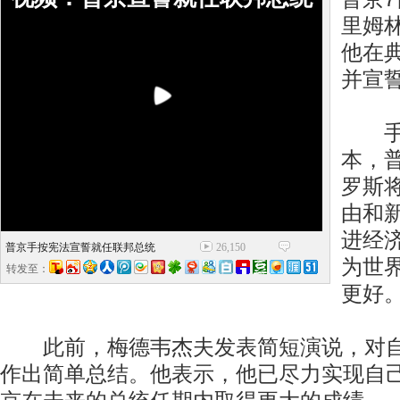
里姆
他在
并宣
手按
本，
罗斯
由和
进经
普京手按宪法宣誓就任联邦总统
26,150
为世
转发至：
更好
此前，梅德韦杰夫发表简短演说，对自
作出简单总结。他表示，他已尽力实现自