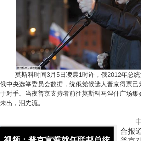
莫斯科时间3月5日凌晨1时许，俄2012年总
俄中央选举委员会数据，统俄党候选人普京得票已升至
于对手。当夜普京支持者前往莫斯科马涅什广场集
未出，泪先流。
中新
合报
视频：普京宣誓就任联邦总统
普京