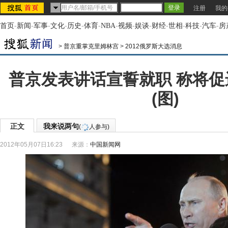
注册
我的
首页
-
新闻
-
军事
-
文化
-
历史
-
体育
-
NBA
-
视频
-
娱谈
-
财经
-
世相
-
科技
-
汽车
-
房
>
普京重掌克里姆林宫
>
2012俄罗斯大选消息
普京发表讲话宣誓就职 称将
(图)
正文
我来说两句
(
人参与)
2012年05月07日16:23
来源：
中国新闻网