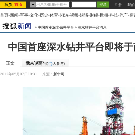
注册
我的
首页
-
新闻
-
军事
-
文化
-
历史
-
体育
-
NBA
-
视频
-
娱谈
-
财经
-
世相
-
科技
-
汽车
-
房
>
中国首座深水钻井平台
>
深水钻井平台消息
中国首座深水钻井平台即将于南
正文
我来说两句
(
人参与)
2012年05月07日19:31
来源：
新华网