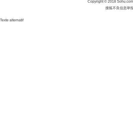
Copyright
©
2018 Sohu.com 
搜狐不良信息举
Texte alternatif