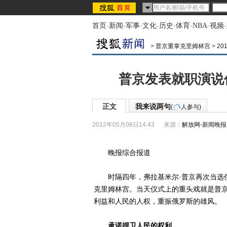
首页
-
新闻
-
军事
-
文化
-
历史
-
体育
-
NBA
-
视频
-
>
普京重掌克里姆林宫
>
2
普京发表就职演说
正文
我来说两句
(
人参与)
2012年05月08日14:43
来源：
解放网-新闻晚报
晚报综合报道
时隔四年，弗拉基米尔·普京再次当选俄
克里姆林宫。当天仪式上的重头戏就是普
利益和人民的人权，重振俄罗斯的雄风。
承诺捍卫人民的权利