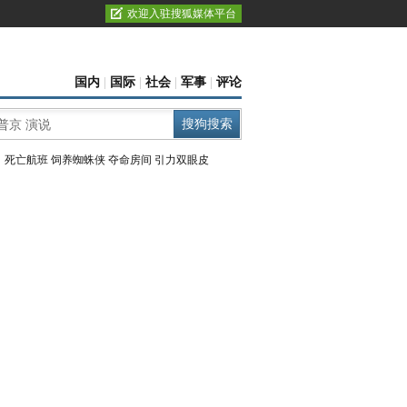
欢迎入驻搜狐媒体平台
国内
|
国际
|
社会
|
军事
|
评论
：
死亡航班
饲养蜘蛛侠
夺命房间
引力双眼皮