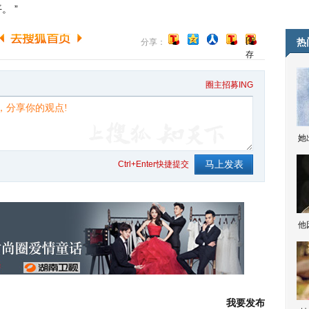
 ”
[保
热
分享：
存
到
博
圈主招募ING
客]
她
Ctrl+Enter快捷提交
他
我要发布