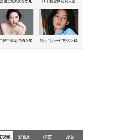
曾做过9次试管婴儿
张丰毅被网友骂人渣
伟眼中最清纯的女星
艳照门后张柏芝这么说
点视频
影视剧
综艺
原创