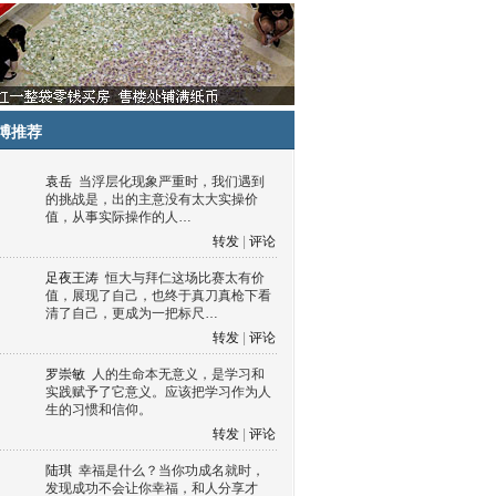
博推荐
袁岳
当浮层化现象严重时，我们遇到
的挑战是，出的主意没有太大实操价
值，从事实际操作的人…
转发
|
评论
足夜王涛
恒大与拜仁这场比赛太有价
值，展现了自己，也终于真刀真枪下看
清了自己，更成为一把标尺…
转发
|
评论
罗崇敏
人的生命本无意义，是学习和
实践赋予了它意义。应该把学习作为人
生的习惯和信仰。
转发
|
评论
陆琪
幸福是什么？当你功成名就时，
发现成功不会让你幸福，和人分享才