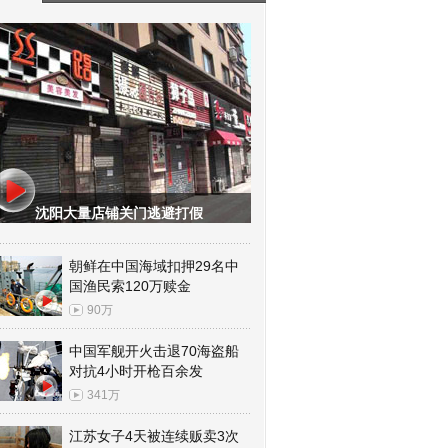
沈阳大量店铺关门逃避打假
朝鲜在中国海域扣押29名中
国渔民索120万赎金
90万
中国军舰开火击退70海盗船
对抗4小时开枪百余发
341万
江苏女子4天被连续贩卖3次