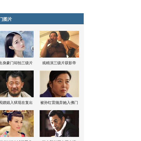
门图片
出身豪门却拍三级片
戏精演三级片获影帝
因嫖娼入狱现在复出
被孙红雷抛弃她入佛门