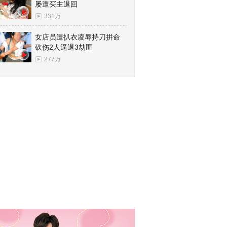
屡遭买主退回
331万
女店员遭扒衣凌辱持刀拼命
砍伤2人逼退3劫匪
277万