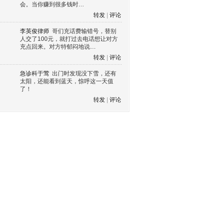
会。当你赚到很多钱时…
转发
|
评论
李英俊律师
哥们充话费输错号，替别
人交了100元，就打过去电话想让对方
充点回来。对方特郁闷地说…
转发
|
评论
急诊科于莺
出门时发现没下雪，还有
太阳，还能看到蓝天，惊呼这一天值
了！
转发
|
评论