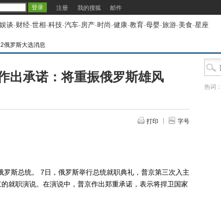
注册
我的搜狐
邮件
娱谈
-
财经
-
世相
-
科技
-
汽车
-
房产
-
时尚
-
健康
-
教育
-
母婴
-
旅游
-
美食
-
星座
012俄罗斯大选消息
作出承诺：将重振俄罗斯雄风
热词
打印
字号
罗斯总统。 7日，俄罗斯举行总统就职典礼，普京第三次入主
京的就职演说。在演说中，普京作出郑重承诺，表示将捍卫国家