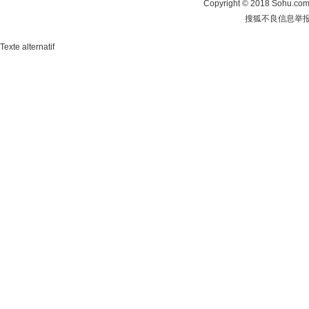
Copyright
©
2018 Sohu.com 
搜狐不良信息举
Texte alternatif