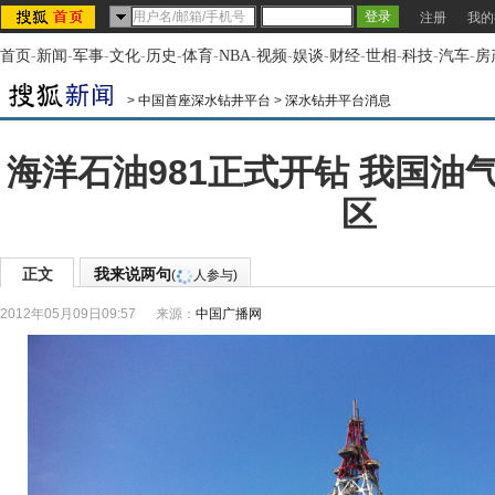
注册
我的
首页
-
新闻
-
军事
-
文化
-
历史
-
体育
-
NBA
-
视频
-
娱谈
-
财经
-
世相
-
科技
-
汽车
-
房
>
中国首座深水钻井平台
>
深水钻井平台消息
海洋石油981正式开钻 我国油
区
正文
我来说两句
(
人参与)
2012年05月09日09:57
来源：
中国广播网