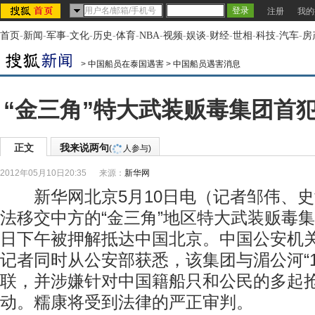
注册
我的
首页
-
新闻
-
军事
-
文化
-
历史
-
体育
-
NBA
-
视频
-
娱谈
-
财经
-
世相
-
科技
-
汽车
-
房
>
中国船员在泰国遇害
>
中国船员遇害消息
“金三角”特大武装贩毒集团首
正文
我来说两句
(
人参与)
2012年05月10日20:35
来源：
新华网
新华网北京5月10日电（记者邹伟、史
法移交中方的“金三角”地区特大武装贩毒集
日下午被押解抵达中国北京。中国公安机
记者同时从公安部获悉，该集团与湄公河“10
联，并涉嫌针对中国籍船只和公民的多起
动。糯康将受到法律的严正审判。