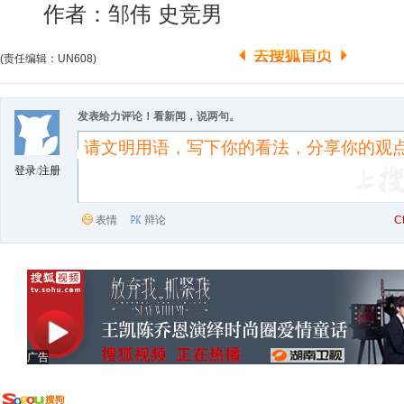
作者：邹伟 史竞男
(责任编辑：UN608)
发表给力评论！看新闻，说两句。
登录
/
注册
表情
辩论
C
广告