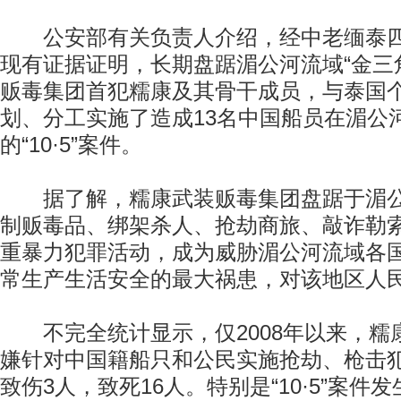
公安部有关负责人介绍，经中老缅泰四
现有证据证明，长期盘踞湄公河流域“金三
贩毒集团首犯糯康及其骨干成员，与泰国
划、分工实施了造成13名中国船员在湄公
的“10·5”案件。
据了解，糯康武装贩毒集团盘踞于湄公
制贩毒品、绑架杀人、抢劫商旅、敲诈勒
重暴力犯罪活动，成为威胁湄公河流域各
常生产生活安全的最大祸患，对该地区人
不完全统计显示，仅2008年以来，糯
嫌针对中国籍船只和公民实施抢劫、枪击犯
致伤3人，致死16人。特别是“10·5”案件