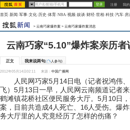
注册
我的
首页
-
新闻
-
军事
-
文化
-
历史
-
体育
-
NBA
-
视频
-
娱谈
-
财经
-
世相
-
科技
-
汽车
-
房
>
云南巧家爆炸案
>
云南巧家爆炸案消息
云南巧家“5.10”爆炸案亲历
正文
我来说两句
(
人参与)
2012年05月14日02:11
来源：
中国广播网
人民网巧家5月14日电（记者祝鸿伟、
飞）5月13日一早，人民网云南频道记者
鹤滩镇花桥社区便民服务大厅。5月10日
案，目前共造成4人死亡、16人受伤。爆
务大厅里的人究竟经历了怎样的伤痛？