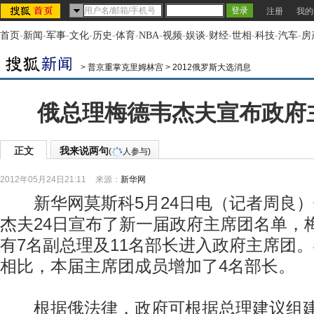
注册
我的
首页
-
新闻
-
军事
-
文化
-
历史
-
体育
-
NBA
-
视频
-
娱谈
-
财经
-
世相
-
科技
-
汽车
-
房
>
普京重掌克里姆林宫
>
2012俄罗斯大选消息
俄总理梅德韦杰夫宣布政府
正文
我来说两句
(
人参与)
2012年05月24日21:11
来源：
新华网
新华网莫斯科5月24日电（记者周良）
杰夫24日宣布了新一届政府主席团名单，
有7名副总理及11名部长进入政府主席团
相比，本届主席团成员增加了4名部长。
根据俄法律，政府可根据总理建议组建