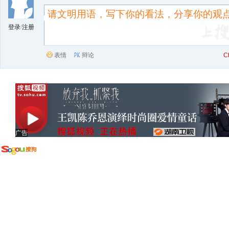
登录
/
注册
表情
辩论
C
广告