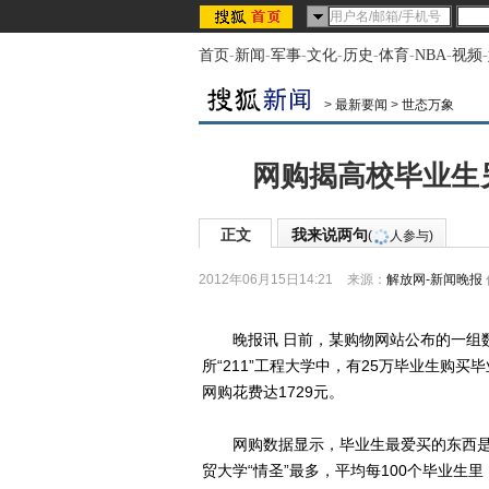
首页
-
新闻
-
军事
-
文化
-
历史
-
体育
-
NBA
-
视频
-
>
最新要闻
>
世态万象
网购揭高校毕业生
正文
我来说两句
(
人参与)
2012年06月15日14:21
来源：
解放网-新闻晚报
晚报讯 日前，某购物网站公布的一组数
所“211”工程大学中，有25万毕业生购买
网购花费达1729元。
网购数据显示，毕业生最爱买的东西是
贸大学“情圣”最多，平均每100个毕业生里