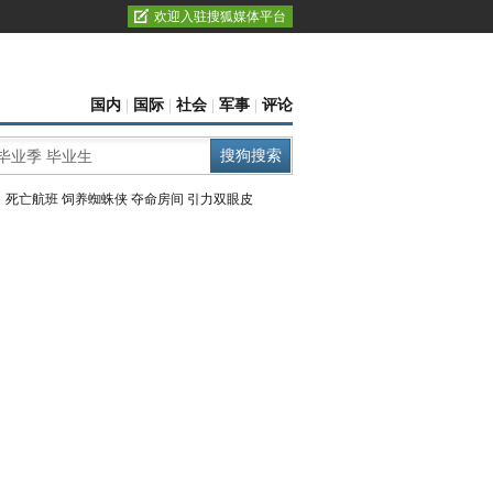
欢迎入驻搜狐媒体平台
国内
|
国际
|
社会
|
军事
|
评论
：
死亡航班
饲养蜘蛛侠
夺命房间
引力双眼皮