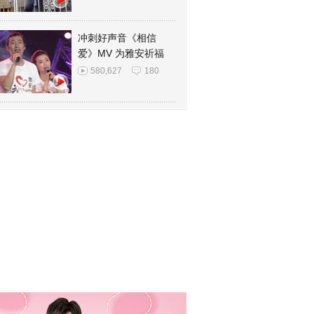
冲刺好声音《相信
爱》MV 为雅安祈福
580,627
180