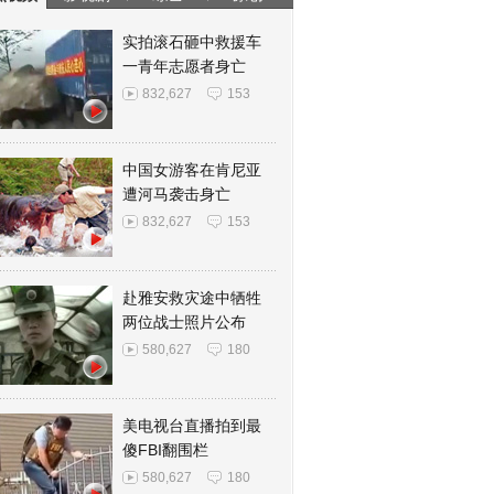
实拍滚石砸中救援车
一青年志愿者身亡
832,627
153
中国女游客在肯尼亚
遭河马袭击身亡
832,627
153
赴雅安救灾途中牺牲
两位战士照片公布
580,627
180
美电视台直播拍到最
傻FBI翻围栏
580,627
180