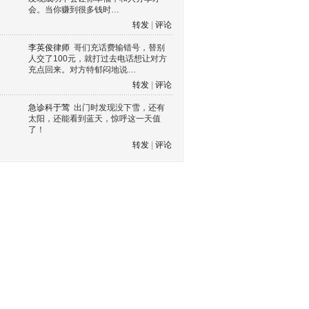
会。当你赚到很多钱时…
转发
|
评论
李英俊律师
哥们充话费输错号，替别
人交了100元，就打过去电话想让对方
充点回来。对方特郁闷地说…
转发
|
评论
急诊科于莺
出门时发现没下雪，还有
太阳，还能看到蓝天，惊呼这一天值
了！
转发
|
评论