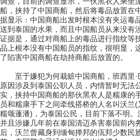
调查，目前的调查显示，一伙黑衣人乘坐
船，挟持了中国商船，然后将毒品放置在
据显示：中国商船出发时根本没有夹运毒
送到泰国的水果，而且中国船员从来没有
证据是，通过对商船上的毒品进行指纹等
品上根本没有中国船员的指纹，很明显，
了陷害中国商船在劫持商船后放置的。
至于嫌犯为何栽赃中国商船，班西里·
原因涉及到泰国公职人员，内情暂时无法
实，挟持中国商船的那伙黑衣人是糯康的
员和糯康手下之间牵线搭桥的人名叫沃兰(
糯颂蓬潘)，为泰国公民，目前下落不明。
并且涉嫌几年前在泰国清迈杀害泰国前内
后，沃兰曾藏身到缅甸掸邦的佤邦少数民