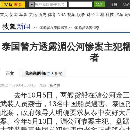
注册
我的
首页
-
新闻
-
军事
-
文化
-
历史
-
体育
-
NBA
-
视频
-
娱谈
-
财经
-
世相
-
科技
-
汽车
-
房
>
中国船员在泰国遇害
>
中国船员遇害消息
泰国警方透露湄公河惨案主犯
者
正文
我来说两句
(
人参与)
2012年07月04日08:16
来源：
新华网
去年10月5日，两艘货船在湄公河金三
武装人员袭击，13名中国船员遇害。泰国
此案，政府领导人明确要求从泰中友好大
案。今年5月10日，湄公河惨案主犯、盘踞