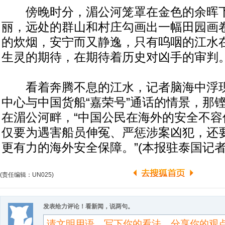
傍晚时分，湄公河笼罩在金色的余晖下
丽，远处的群山和村庄勾画出一幅田园画
的炊烟，安宁而又静逸，只有呜咽的江水在
生灵的期待，在期待着历史对凶手的审判
看着奔腾不息的江水，记者脑海中浮现
中心与中国货船“嘉荣号”通话的情景，那
在湄公河畔，“中国公民在海外的安全不容
仅要为遇害船员伸冤、严惩涉案凶犯，还
更有力的海外安全保障。”(本报驻泰国记者
(责任编辑：UN025)
发表给力评论！看新闻，说两句。