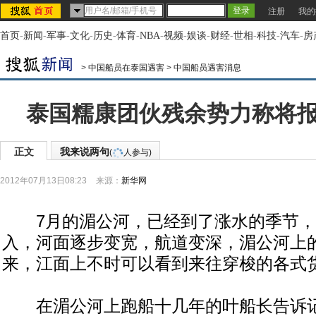
注册
我的
首页
-
新闻
-
军事
-
文化
-
历史
-
体育
-
NBA
-
视频
-
娱谈
-
财经
-
世相
-
科技
-
汽车
-
房
>
中国船员在泰国遇害
>
中国船员遇害消息
泰国糯康团伙残余势力称将
正文
我来说两句
(
人参与)
2012年07月13日08:23
来源：
新华网
7月的湄公河，已经到了涨水的季节，
入，河面逐步变宽，航道变深，湄公河上
来，江面上不时可以看到来往穿梭的各式
在湄公河上跑船十几年的叶船长告诉记