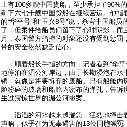
上有100多艘中国货船，至少承担了90%
剩下六七十艘中国货船在继续营运。他指
的“华平号”和“玉兴8号”说，杀害中国船
了，但案件给船员们留下了心理阴影，而
月，泰国警方指控的对象还没有受到惩罚
带的安全依然缺乏信心。
顺着船长手指的方向，记者看到“华平号”
地停泊在湄公河岸边，由于长期浸泡在水
锈，就像是将要拆弃的废船。只有船舱内
舱粉碎的玻璃和船舱内密布的弹孔，告诉
生过震惊世界的湄公河惨案。
滔滔的河水越来越湍急，猛烈地撞击着
声响，似乎在为无辜遇害的13位同胞喊冤