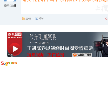
登录
/
注册
表情
辩论
C
广告