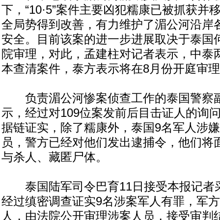
下，“10·5”案件主要凶犯糯康已被抓获
全局势得到改善，有力维护了湄公河沿岸
安全。目前该案的进一步进展取决于泰国
院审理，对此，孟建柱对记者表示，中泰
本查清案件，泰方表示将在8月份开庭审
负责湄公河惨案侦查工作的泰国警察副
示，经过对109位案发前后目击证人的询
据链证实，除了糯康外，泰国9名军人涉
员，警方已经对他们发出逮捕令，他们将
与杀人、藏匿尸体。
泰国陆军司令巴育11日接受本报记者
经过缜密调查证实9名涉案军人有罪，军
人，由法院公开审理涉案人员，接受审判