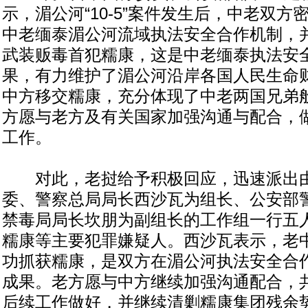
示，湄公河“10-5”案件发生后，中老双
中老缅泰湄公河流域执法安全合作机制，并
武装贩毒首犯糯康，这是中老缅泰执法安
果，有力维护了湄公河沿岸各国人民生命
中方移交糯康，充分体现了中老两国兄弟
方愿与老方及有关国家加强沟通与配合，
工作。
对此，老挝给予积极回应，迅速派出由
委、警察总局局长西沙瓦为组长、公安部
禁毒局局长坎朋为副组长的工作组一行五
糯康等主要犯罪嫌疑人。西沙瓦表示，老
功抓获糯康，是双方在湄公河执法安全合
成果。老方愿与中方继续加强沟通配合，
后续工作做好，并继续清剿糯康集团残余