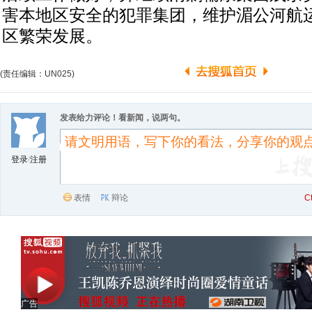
害本地区安全的犯罪集团，维护湄公河航
区繁荣发展。
(责任编辑：UN025)
发表给力评论！看新闻，说两句。
登录
/
注册
表情
辩论
C
广告