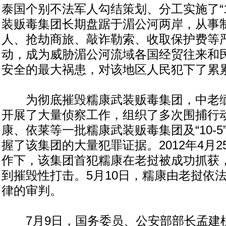
泰国个别不法军人勾结策划、分工实施了“1
装贩毒集团长期盘踞于湄公河两岸，从事
人、抢劫商旅、敲诈勒索、收取保护费等
动，成为威胁湄公河流域各国经贸往来和
安全的最大祸患，对该地区人民犯下了累
为彻底摧毁糯康武装贩毒集团，中老缅
开展了大量侦察工作，组织了多次围捕行
康、依莱等一批糯康武装贩毒集团及“10-
握了该集团的大量犯罪证据。2012年4月
作下，该集团首犯糯康在老挝被成功抓获
到摧毁性打击。5月10日，糯康由老挝依
律的审判。
7月9日，国务委员、公安部部长孟建