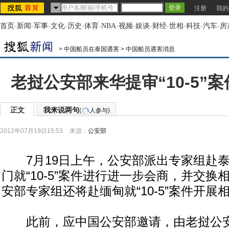
注册
我的
首页
-
新闻
-
军事
-
文化
-
历史
-
体育
-
NBA
-
视频
-
娱谈
-
财经
-
世相
-
科技
-
汽车
-
房
>
中国船员在泰国遇害
>
中国船员遇害消息
老挝公安部来华提审“10-5”
正文
我来说两句
(
人参与)
2012年07月19日15:53
来源：
公安部
7月19日上午，公安部派出专家组赴泰
门就“10-5”案件进行进一步会商，并交
安部专家组还将赴缅甸就“10-5”案件开展
此前，应中国公安部邀请，由老挝公安