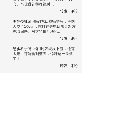
会。当你赚到很多钱时…
转发
|
评论
李英俊律师
哥们充话费输错号，替别
人交了100元，就打过去电话想让对方
充点回来。对方特郁闷地说…
转发
|
评论
急诊科于莺
出门时发现没下雪，还有
太阳，还能看到蓝天，惊呼这一天值
了！
转发
|
评论