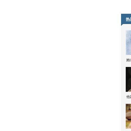
热
她
他