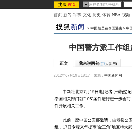
首页
-
新闻
-
军事
-
文化
-
历史
-
体育
-
NBA
-
视频
-
>
中国船员在泰国遇害
>
中
中国警方派工作组
正文
我来说两句
(
人参与)
2012年07月19日18:17
来源：
中国新闻网
中新社北京7月19日电(记者 张蔚然)
泰国相关部门就“105”案件进行进一步会
件开展相关工作。
此前，应中国公安部邀请，由老挝公安
组，17日专程来华提审“金三角”地区特大