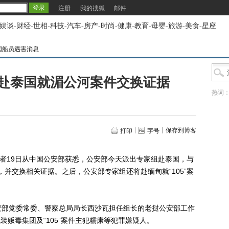
注册
我的搜狐
邮件
娱谈
-
财经
-
世相
-
科技
-
汽车
-
房产
-
时尚
-
健康
-
教育
-
母婴
-
旅游
-
美食
-
星座
国船员遇害消息
赴泰国就湄公河案件交换证据
热词
保存到博客
打印
字号
记者19日从中国公安部获悉，公安部今天派出专家组赴泰国，与
商，并交换相关证据。之后，公安部专家组还将赴缅甸就“105”案
部党委常委、警察总局局长西沙瓦担任组长的老挝公安部工作
武装贩毒集团及“105”案件主犯糯康等犯罪嫌疑人。