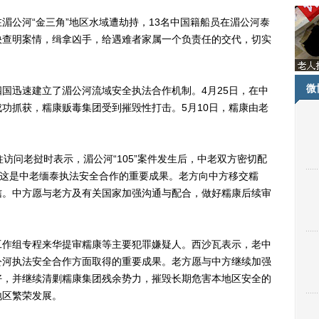
湄公河“金三角”地区水域遭劫持，13名中国籍船员在湄公河泰
快查明案情，缉拿凶手，给遇难者家属一个负责任的交代，切实
微
迅速建立了湄公河流域安全执法合作机制。4月25日，在中
功抓获，糯康贩毒集团受到摧毁性打击。5月10日，糯康由老
问老挝时表示，湄公河“105”案件发生后，中老双方密切配
，这是中老缅泰执法安全合作的重要成果。老方向中方移交糯
信。中方愿与老方及有关国家加强沟通与配合，做好糯康后续审
作组专程来华提审糯康等主要犯罪嫌疑人。西沙瓦表示，老中
公河执法安全合作方面取得的重要成果。老方愿与中方继续加强
好，并继续清剿糯康集团残余势力，摧毁长期危害本地区安全的
地区繁荣发展。