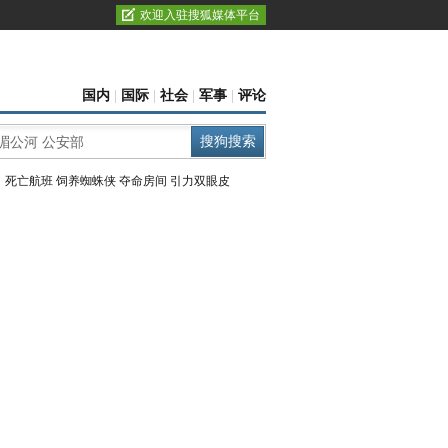
欢迎入驻搜狐媒体平台
国内
|
国际
|
社会
|
军事
|
评论
：
死亡航班
饲养蜘蛛侠
夺命房间
引力双眼皮