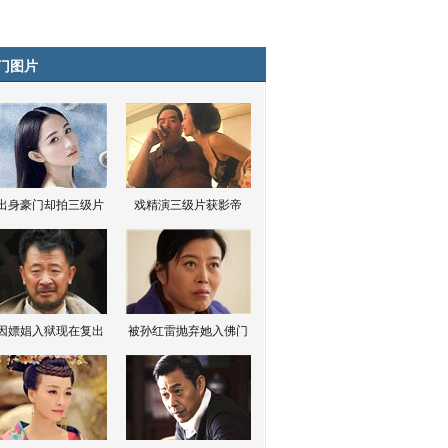
门图片
出身豪门却拍三级片
戏精演三级片获影帝
因嫖娼入狱现在复出
被孙红雷抛弃她入佛门