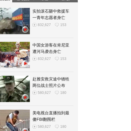
实拍滚石砸中救援车
一青年志愿者身亡
832,627
153
中国女游客在肯尼亚
遭河马袭击身亡
832,627
153
赴雅安救灾途中牺牲
两位战士照片公布
580,627
180
美电视台直播拍到最
傻FBI翻围栏
580,627
180