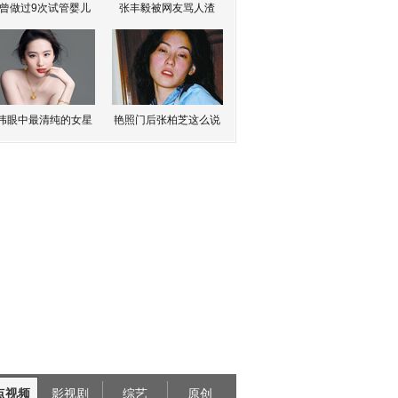
曾做过9次试管婴儿
张丰毅被网友骂人渣
伟眼中最清纯的女星
艳照门后张柏芝这么说
点视频
影视剧
综艺
原创