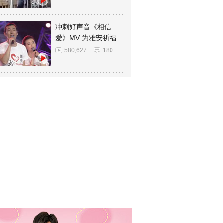
冲刺好声音《相信
爱》MV 为雅安祈福
580,627
180