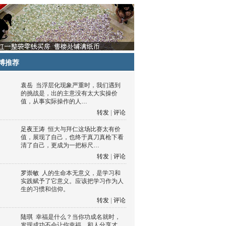
博推荐
袁岳
当浮层化现象严重时，我们遇到
的挑战是，出的主意没有太大实操价
值，从事实际操作的人…
转发
|
评论
足夜王涛
恒大与拜仁这场比赛太有价
值，展现了自己，也终于真刀真枪下看
清了自己，更成为一把标尺…
转发
|
评论
罗崇敏
人的生命本无意义，是学习和
实践赋予了它意义。应该把学习作为人
生的习惯和信仰。
转发
|
评论
陆琪
幸福是什么？当你功成名就时，
发现成功不会让你幸福，和人分享才