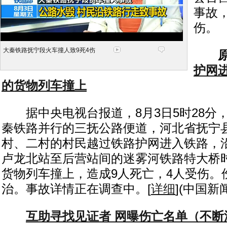
事故
伤。
大秦铁路抚宁段火车撞人致9死4伤
护网
的货物列车撞上
据中央电视台报道，8月3日5时28分
秦铁路并行的三抚公路便道，河北省抚宁
村、二村的村民越过铁路护网进入铁路，
卢龙北站至后营站间的迷雾河铁路特大桥
货物列车撞上，造成9人死亡，4人受伤。
治。事故详情正在调查中。[
详细
](中国新
互助寻找见证者 网曝伤亡名单（不断