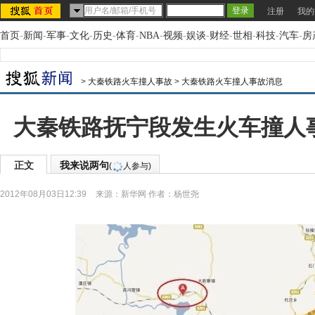
注册
我的
首页
-
新闻
-
军事
-
文化
-
历史
-
体育
-
NBA
-
视频
-
娱谈
-
财经
-
世相
-
科技
-
汽车
-
房
>
大秦铁路火车撞人事故
>
大秦铁路火车撞人事故消息
大秦铁路抚宁段发生火车撞人事
正文
我来说两句
(
人参与)
2012年08月03日12:39
来源：
新华网
作者：杨世尧