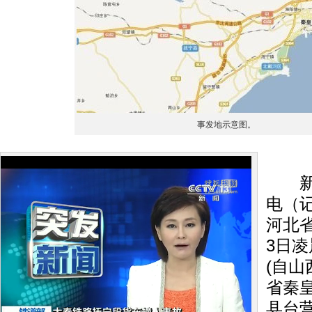
事发地示意图。
新华
电（
河北
3日凌
(自
省秦
县台