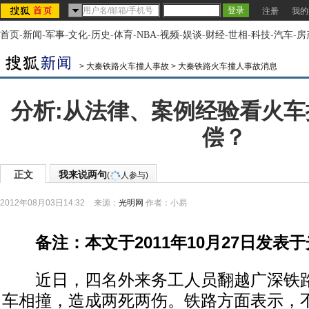
注册
我的
首页
-
新闻
-
军事
-
文化
-
历史
-
体育
-
NBA
-
视频
-
娱谈
-
财经
-
世相
-
科技
-
汽车
-
房
>
大秦铁路火车撞人事故
>
大秦铁路火车撞人事故消息
分析:从法律、案例经验看火
偿？
正文
我来说两句
(
人参与)
2012年08月03日14:32
来源：
光明网
作者：小易
备注：本文于2011年10月27日发表
近日，四名外来务工人员翻越广深铁路
车相撞，造成两死两伤。铁路方面表示，