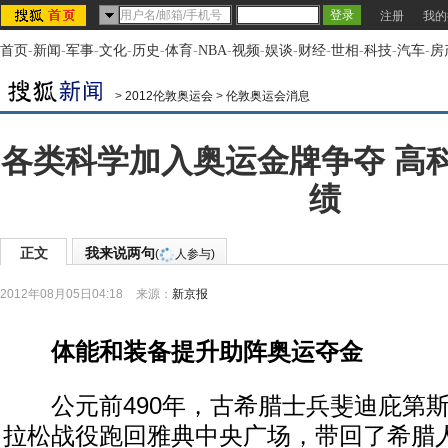
注册
我的
首页
-
新闻
-
军事
-
文化
-
历史
-
体育
-
NBA
-
视频
-
娱谈
-
财经
-
世相
-
科技
-
汽车
-
房
>
2012伦敦奥运会
>
伦敦奥运会消息
各类科学加入奥运金牌争夺 高
绩
正文
我来说两句
(
人参与)
2012年08月05日04:18
来源：
新京报
体能和装备提升助阵奥运夺金
公元前490年，古希腊士兵斐迪庇第斯
拉松战役跑回雅典中央广场，带回了希腊