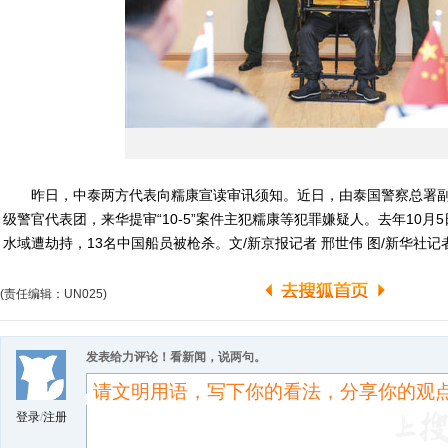
昨日，中泰两方代表向糯康宣读审讯须知。近日，由泰国警察总署副
级警官代表团，来华提审“10-5”案件主犯糯康等犯罪嫌疑人。去年10月
水域遭劫持，13名中国船员被枪杀。文/新京报记者 邢世伟 图/新华社记
(责任编辑：UN025)
发表给力评论！看新闻，说两句。
登录
/
注册