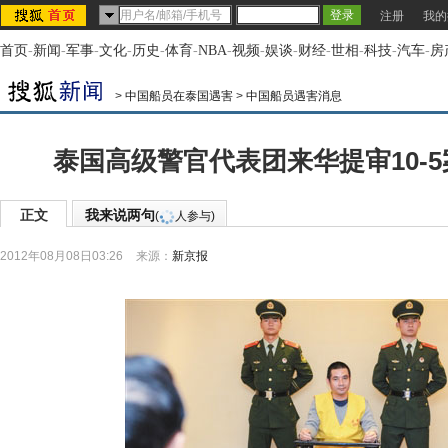
注册
我的
首页
-
新闻
-
军事
-
文化
-
历史
-
体育
-
NBA
-
视频
-
娱谈
-
财经
-
世相
-
科技
-
汽车
-
房
>
中国船员在泰国遇害
>
中国船员遇害消息
泰国高级警官代表团来华提审10-
正文
我来说两句
(
人参与)
2012年08月08日03:26
来源：
新京报