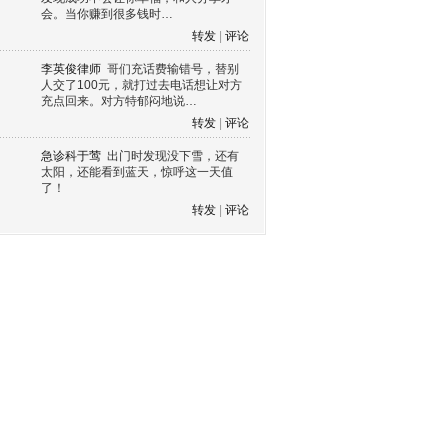
会。当你赚到很多钱时…
转发
|
评论
李英俊律师
哥们充话费输错号，替别
人交了100元，就打过去电话想让对方
充点回来。对方特郁闷地说…
转发
|
评论
急诊科于莺
出门时发现没下雪，还有
太阳，还能看到蓝天，惊呼这一天值
了！
转发
|
评论