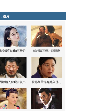
门图片
出身豪门却拍三级片
戏精演三级片获影帝
因嫖娼入狱现在复出
被孙红雷抛弃她入佛门