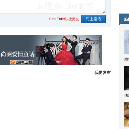
热
Ctrl+Enter快捷提交
她
我要发布
他