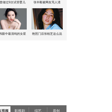
曾做过9次试管婴儿
张丰毅被网友骂人渣
伟眼中最清纯的女星
艳照门后张柏芝这么说
点视频
影视剧
综艺
原创