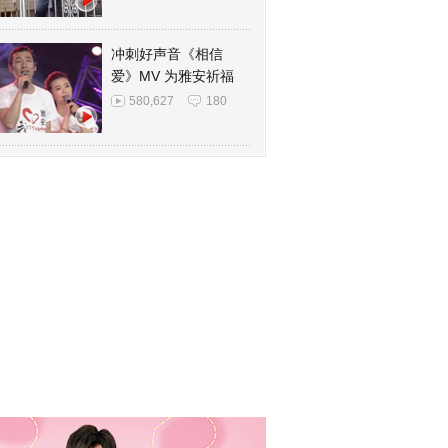
冲刺好声音《相信
爱》MV 为雅安祈福
580,627
180