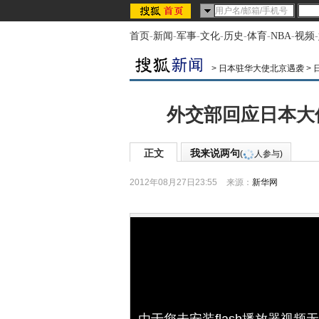
首页
-
新闻
-
军事
-
文化
-
历史
-
体育
-
NBA
-
视频
-
>
日本驻华大使北京遇袭
>
外交部回应日本大
正文
我来说两句
(
人参与)
2012年08月27日23:55
来源：
新华网
由于您未安装flash播放器视频