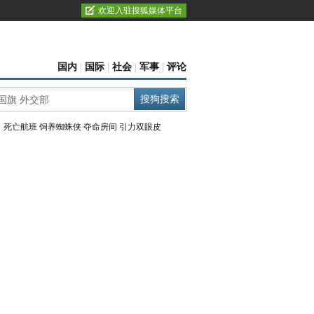
欢迎入驻搜狐媒体平台
国内
|
国际
|
社会
|
军事
|
评论
：
死亡航班
饲养蜘蛛侠
夺命房间
引力双眼皮