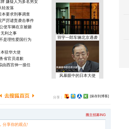
车牌
嫌疑人为多名男女
从轻发落
日本要求刑事调查
院严厉谴责袭击事件
4年公使车辆在京被砸
、无利之事
羽宇一郎车辆北京遇袭
不是理性爱国行为
日本驻华大使
外务省官员道歉
 拟由西宫伸一接任
风暴眼中的日本大使
[保存到博客]
分享：
圈主招募ING