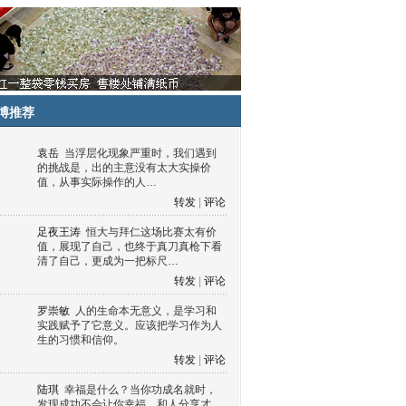
博推荐
袁岳
当浮层化现象严重时，我们遇到
的挑战是，出的主意没有太大实操价
值，从事实际操作的人…
转发
|
评论
足夜王涛
恒大与拜仁这场比赛太有价
值，展现了自己，也终于真刀真枪下看
清了自己，更成为一把标尺…
转发
|
评论
罗崇敏
人的生命本无意义，是学习和
实践赋予了它意义。应该把学习作为人
生的习惯和信仰。
转发
|
评论
陆琪
幸福是什么？当你功成名就时，
发现成功不会让你幸福，和人分享才