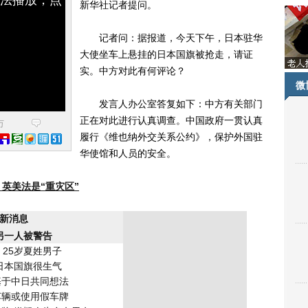
新华社记者提问。
记者问：据报道，今天下午，日本驻华
大使坐车上悬挂的日本国旗被抢走，请证
实。中方对此有何评论？
微
发言人办公室答复如下：中方有关部门
正在对此进行认真调查。中国政府一贯认真
万
履行《维也纳外交关系公约》，保护外国驻
华使馆和人员的安全。
英美法是“重灾区”
新消息
另一人被警告
25岁夏姓男子
日本国旗很生气
基于中日共同想法
车辆或使用假车牌