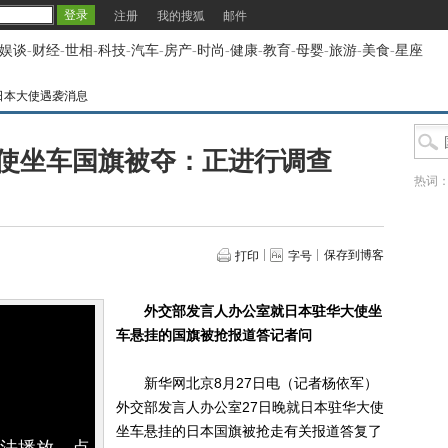
注册
我的搜狐
邮件
娱谈
-
财经
-
世相
-
科技
-
汽车
-
房产
-
时尚
-
健康
-
教育
-
母婴
-
旅游
-
美食
-
星座
日本大使遇袭消息
使坐车国旗被夺：正进行调查
热词
保存到博客
打印
字号
外交部发言人办公室就日本驻华大使坐
车悬挂的国旗被抢报道答记者问
新华网北京8月27日电（记者杨依军）
外交部发言人办公室27日晚就日本驻华大使
坐车悬挂的日本国旗被抢走有关报道答复了
无法播放，点