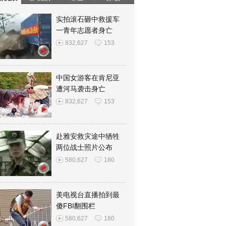
实拍滚石砸中救援车
一青年志愿者身亡
832,627
153
中国女游客在肯尼亚
遭河马袭击身亡
832,627
153
赴雅安救灾途中牺牲
两位战士照片公布
580,627
180
美电视台直播拍到最
傻FBI翻围栏
580,627
180