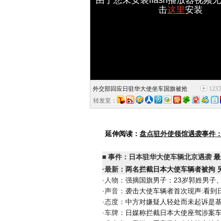
击
这里
安装
外交部回应日驻华大使坐车国旗被抢
123
转发至：
延伸阅读：
盘点驻外使领馆遇袭事件：
■
事件：日本驻华大使车辆北京遇袭
最
·最新：
两名拦截日本大使车辆者被拘 
·人物：
强摘国旗男子：23岁郭姓男子、
·声音：
袭击大使车辆者首次现声:看到
·态度：
中方对嫌疑人轻处而未起诉是
·车牌：
日媒称拦截日本大使座驾涉案