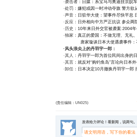
·袭击者：
日媒：系宝马与奥迪挂京皖
·处罚：
嫌犯或因一时冲动夺旗 警方欲
·声音：
日驻华大使：望事件尽快平息
·反应：
日外相向中方严正抗议
参众两
·历史：
10年来日外交官被袭案:200
·独家：
真正的爱国：不做无理、无礼
唐家璇谈日本大使遇袭事件：
·风头浪尖上的丹羽宇一郎：
·其人：
丹羽宇一郎为首位民间出身的
·其言：
就反对“购钓鱼岛”言论向日本
·卸任：
日本决定10月撤换丹羽宇一郎
(责任编辑：UN025)
发表给力评论！看新闻，说两句。