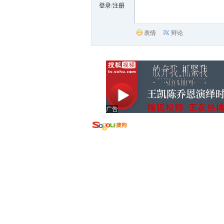
登录
/
注册
表情
辩论
广告