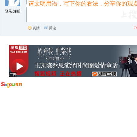
登录
/
注册
表情
辩论
C
广告