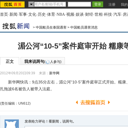
注册
我的
首页
-
新闻
-
军事
-
文化
-
历史
-
体育
-
NBA
-
视频
-
娱谈
-
财经
-
世相
-
科技
-
汽车
-
房
>
中国船员在泰国遇害
>
中国船员遇害消息
湄公河“10-5”案件庭审开始 糯
正文
我来说两句
(
人参与)
2012年09月20日09:39
来源：
新华网
新华网快讯：9点35分左右，湄公河“10·5”案件庭审正式开始。糯
扎拖波6名被告人被带入法庭。
(责任编辑：UN612)
发表给力评论！看新闻，说两句。