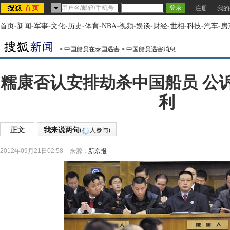
注册
我的
首页
-
新闻
-
军事
-
文化
-
历史
-
体育
-
NBA
-
视频
-
娱谈
-
财经
-
世相
-
科技
-
汽车
-
房
>
中国船员在泰国遇害
>
中国船员遇害消息
糯康否认安排劫杀中国船员 公
利
正文
我来说两句
(
人参与)
2012年09月21日02:58
来源：
新京报