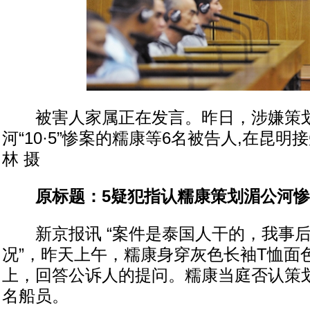
被害人家属正在发言。昨日，涉嫌策
河“10·5”惨案的糯康等6名被告人,在昆
林 摄
原标题：5疑犯指认糯康策划湄公河惨
新京报讯 “案件是泰国人干的，我事后
况”，昨天上午，糯康身穿灰色长袖T恤面
上，回答公诉人的提问。糯康当庭否认策划
名船员。