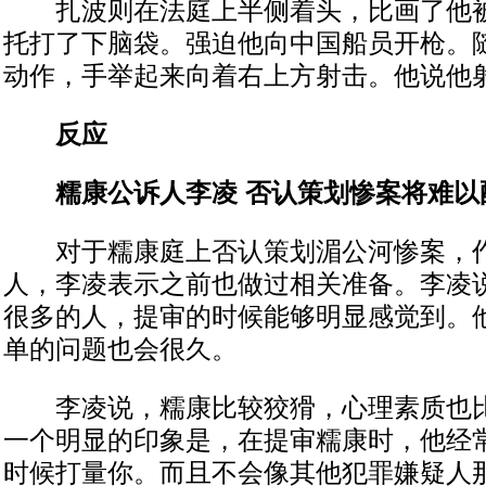
扎波则在法庭上半侧着头，比画了他被
托打了下脑袋。强迫他向中国船员开枪。
动作，手举起来向着右上方射击。他说他
反应
糯康公诉人李凌 否认策划惨案将难以
对于糯康庭上否认策划湄公河惨案，作
人，李凌表示之前也做过相关准备。李凌
很多的人，提审的时候能够明显感觉到。
单的问题也会很久。
李凌说，糯康比较狡猾，心理素质也比
一个明显的印象是，在提审糯康时，他经
时候打量你。而且不会像其他犯罪嫌疑人