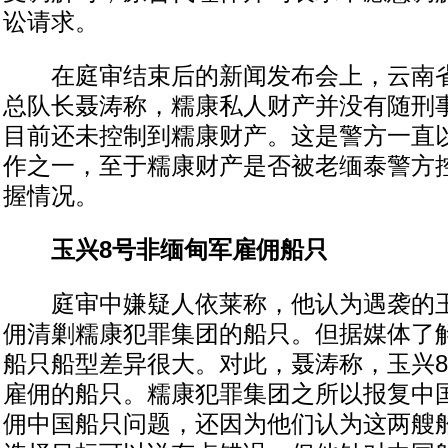
讼请求。
在庭审结束后的新闻发布会上，云南省
总队长聂涛称，糯康私人财产并没有随刑
目前还未控制到糯康财产。这是警方一直
作之一，至于糯康财产是否被老缅泰警方
握情况。
玉兴8号非缅甸军雇佣船只
庭审中嫌疑人依莱称，他认为遇袭的玉
佣清剿糯康犯罪集团的船只。但据媒体了
船只船型差异很大。对此，聂涛称，玉兴
雇佣的船只。糯康犯罪集团之所以报复中
佣中国船只问题，还因为他们认为这两艘船