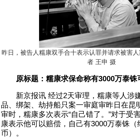
昨日，被告人糯康双手合十表示认罪并请求被害人
者 王申 摄
原标题：糯康求保命称有3000万泰铢
新京报讯 经过2天审理，糯康等人涉
品、绑架、劫持船只案一审庭审昨日在昆
审时，糯康多次表示“自己错了。”对于受
康表示他可以赔偿，自己有3000万泰铢（
币）。