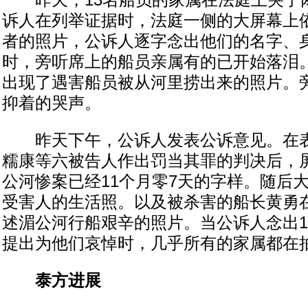
昨天，13名船员的家属在法庭上哭了
诉人在列举证据时，法庭一侧的大屏幕上依
者的照片，公诉人逐字念出他们的名字、
时，旁听席上的船员亲属有的已开始落泪
出现了遇害船员被从河里捞出来的照片。
抑着的哭声。
昨天下午，公诉人发表公诉意见。在表
糯康等六被告人作出罚当其罪的判决后，
公河惨案已经11个月零7天的字样。随后大
受害人的生活照。以及被杀害的船长黄勇
述湄公河行船艰辛的照片。当公诉人念出1
提出为他们哀悼时，几乎所有的家属都在
泰方进展