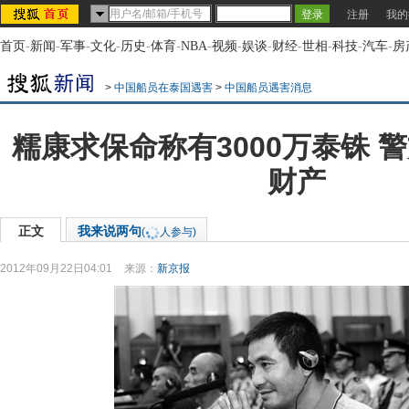
注册
我的
首页
-
新闻
-
军事
-
文化
-
历史
-
体育
-
NBA
-
视频
-
娱谈
-
财经
-
世相
-
科技
-
汽车
-
房
>
中国船员在泰国遇害
>
中国船员遇害消息
糯康求保命称有3000万泰铢 
财产
正文
我来说两句
(
人参与)
2012年09月22日04:01
来源：
新京报