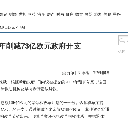
娱谈
-
财经
-
世相
-
科技
-
汽车
-
房产
-
时尚
-
健康
-
教育
-
母婴
-
旅游
-
美食
-
星座
腊退出欧元区消息
3年削减73亿欧元政府开支
热词
保存到博客
打印
字号
秋）根据希腊政府1日向议会提交的2013年预算草案，该国
国际救助机构及早向希腊发放贷款。
额135亿欧元的紧缩和改革计划的一部分。该预算草案提
1亿欧元的开支，通过削减养老金节省38亿欧元，其他资金将通
构改革节省出来。预算草案还包括改革税收体系，并把退休年