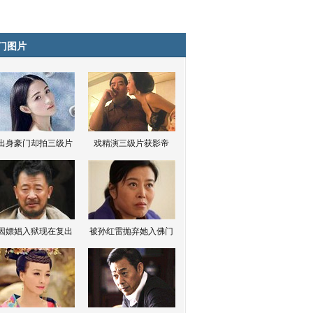
门图片
出身豪门却拍三级片
戏精演三级片获影帝
因嫖娼入狱现在复出
被孙红雷抛弃她入佛门