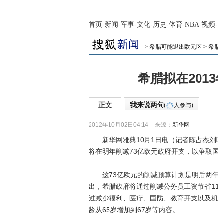
首页
-
新闻
-
军事
-
文化
-
历史
-
体育
-
NBA
-
视频
-
>
希腊可能退出欧元区
>
希
希腊拟在201
正文
我来说两句
(
人参与)
2012年10月02日04:14
来源：
新华网
新华网雅典10月1日电（记者陈占杰刘咏
将在明年削减73亿欧元政府开支，以争取
这73亿欧元的削减预算计划是明后两年总
出，希腊政府将通过削减公务员工资节省1
过减少福利、医疗、国防、教育开支以及机
龄从65岁增加到67岁等内容。