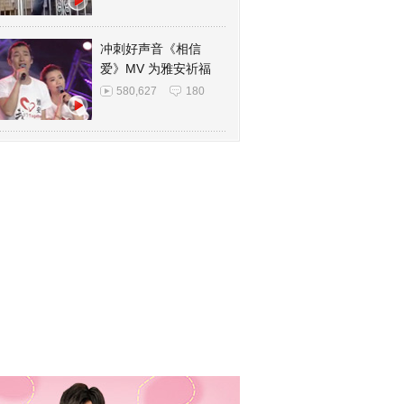
冲刺好声音《相信
爱》MV 为雅安祈福
580,627
180