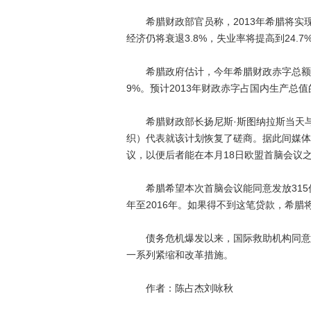
希腊财政部官员称，2013年希腊将实现
经济仍将衰退3.8%，失业率将提高到24.7
希腊政府估计，今年希腊财政赤字总额约为1
9%。预计2013年财政赤字占国内生产总值
希腊财政部长扬尼斯·斯图纳拉斯当天与
织）代表就该计划恢复了磋商。据此间媒体
议，以便后者能在本月18日欧盟首脑会议
希腊希望本次首脑会议能同意发放315
年至2016年。如果得不到这笔贷款，希腊
债务危机爆发以来，国际救助机构同意向
一系列紧缩和改革措施。
作者：陈占杰刘咏秋