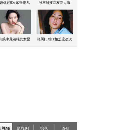
曾做过9次试管婴儿
张丰毅被网友骂人渣
伟眼中最清纯的女星
艳照门后张柏芝这么说
点视频
影视剧
综艺
原创