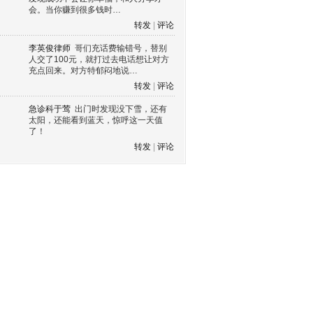
会。当你赚到很多钱时…
转发
|
评论
李英俊律师
哥们充话费输错号，替别
人交了100元，就打过去电话想让对方
充点回来。对方特郁闷地说…
转发
|
评论
急诊科于莺
出门时发现没下雪，还有
太阳，还能看到蓝天，惊呼这一天值
了！
转发
|
评论