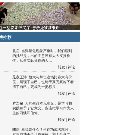
博推荐
袁岳
当浮层化现象严重时，我们遇到
的挑战是，出的主意没有太大实操价
值，从事实际操作的人…
转发
|
评论
足夜王涛
恒大与拜仁这场比赛太有价
值，展现了自己，也终于真刀真枪下看
清了自己，更成为一把标尺…
转发
|
评论
罗崇敏
人的生命本无意义，是学习和
实践赋予了它意义。应该把学习作为人
生的习惯和信仰。
转发
|
评论
陆琪
幸福是什么？当你功成名就时，
发现成功不会让你幸福，和人分享才