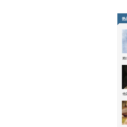
热
她
他