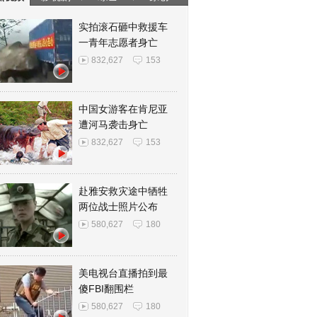
实拍滚石砸中救援车
一青年志愿者身亡
832,627
153
中国女游客在肯尼亚
遭河马袭击身亡
832,627
153
赴雅安救灾途中牺牲
两位战士照片公布
580,627
180
美电视台直播拍到最
傻FBI翻围栏
580,627
180