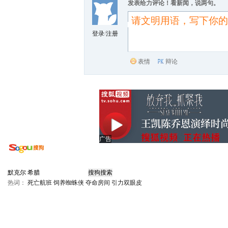
发表给力评论！看新闻，说两句。
登录
/
注册
表情
辩论
广告
热词：
死亡航班
饲养蜘蛛侠
夺命房间
引力双眼皮