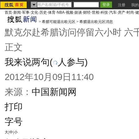
注册
我的
首页
-
新闻
-
军事
-
文化
-
历史
-
体育
-
NBA
-
视频
-
娱谈
-
财经
-
世相
-
科技
-
汽车
-
房产
-
时尚
-
健
>
希腊可能退出欧元区
>
希腊退出欧元区消息
默克尔赴希腊访问停留六小时 六
正文
我来说两句
(
人参与)
2012年10月09日11:40
来源：
中国新闻网
打印
字号
大
|
中
|
小