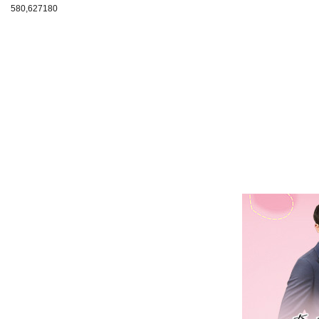
580,627
180