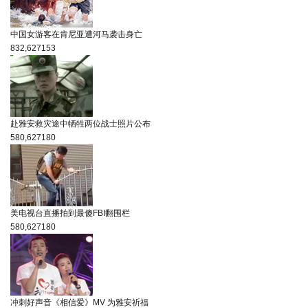
中国女游客在肯尼亚遭河马袭击身亡
832,627
153
赴雅安救灾途中牺牲两位战士照片公布
580,627
180
美电视台直播拍到最傻FBI翻围栏
580,627
180
冲刺好声音《相信爱》MV 为雅安祈福