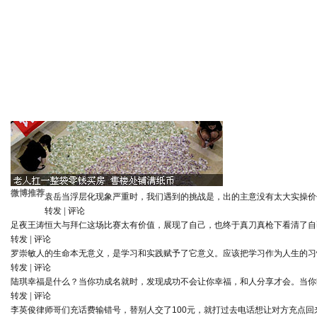
微博推荐
袁岳
当浮层化现象严重时，我们遇到的挑战是，出的主意没有太大实操价
转发
|
评论
足夜王涛
恒大与拜仁这场比赛太有价值，展现了自己，也终于真刀真枪下看清了自
转发
|
评论
罗崇敏
人的生命本无意义，是学习和实践赋予了它意义。应该把学习作为人生的习
转发
|
评论
陆琪
幸福是什么？当你功成名就时，发现成功不会让你幸福，和人分享才会。当你
转发
|
评论
李英俊律师
哥们充话费输错号，替别人交了100元，就打过去电话想让对方充点回