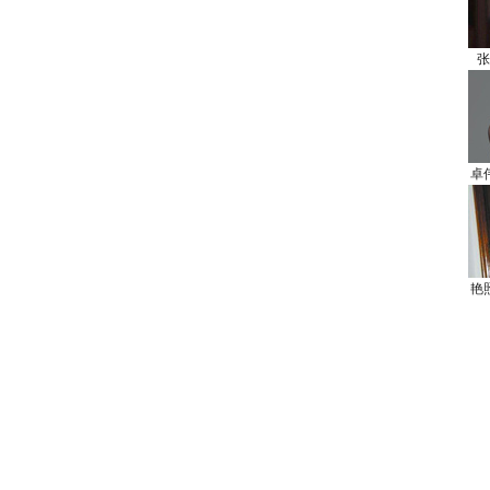
张
卓
艳