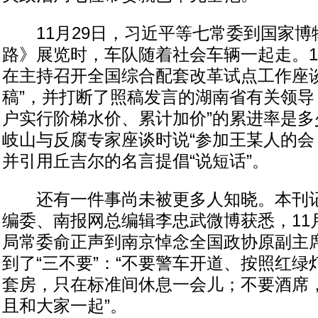
11月29日，习近平等七常委到国家博
路》展览时，车队随着社会车辆一起走。1
在主持召开全国综合配套改革试点工作座谈
稿”，并打断了照稿发言的湖南省有关领导
户实行阶梯水价、累计加价”的累进率是多少
岐山与反腐专家座谈时说“参加王某人的会
并引用丘吉尔的名言提倡“说短话”。
还有一件事尚未被更多人知晓。本刊记
编委、南报网总编辑李忠武微博获悉，11
局常委俞正声到南京悼念全国政协原副主
到了“三不要”：“不要警车开道、按照红
套房，只在标准间休息一会儿；不要酒席
且和大家一起”。