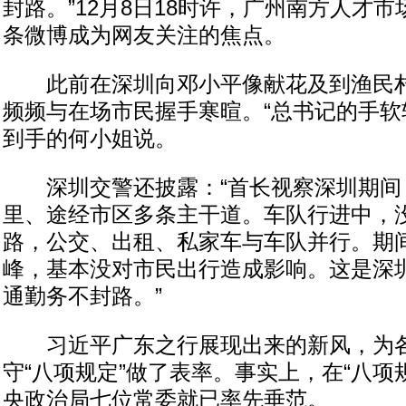
封路。”12月8日18时许，广州南方人才
条微博成为网友关注的焦点。
此前在深圳向邓小平像献花及到渔民村
频频与在场市民握手寒暄。“总书记的手软
到手的何小姐说。
深圳交警还披露：“首长视察深圳期间，
里、途经市区多条主干道。车队行进中，
路，公交、出租、私家车与车队并行。期
峰，基本没对市民出行造成影响。这是深
通勤务不封路。”
习近平广东之行展现出来的新风，为各
守“八项规定”做了表率。事实上，在“八项
央政治局七位常委就已率先垂范。