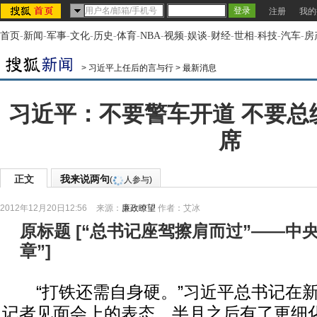
注册
我的
首页
-
新闻
-
军事
-
文化
-
历史
-
体育
-
NBA
-
视频
-
娱谈
-
财经
-
世相
-
科技
-
汽车
-
房
>
习近平上任后的言与行
>
最新消息
习近平：不要警车开道 不要总
席
正文
我来说两句
(
人参与)
2012年12月20日12:56
来源：
廉政瞭望
作者：艾冰
原标题
[
“总书记座驾擦肩而过”——中
章”
]
“打铁还需自身硬。”习近平总书记在新
记者见面会上的表态，半月之后有了更细