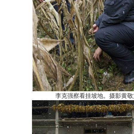
李克强察看挂坡地。摄影黄敬