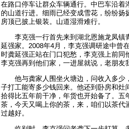
在路口停车让群众车辆通行。中巴车沿着
的山道行进。细雨已经变成雪花，纷纷扬
房顶已披上银装。山道湿滑难行。
李克强一行首先来到湖北恩施龙凤镇青
延强家。2008年4月，李克强调研途中曾
时龚延强正站在门口犯愁，李克强上前同
李克强再到他们家，一进屋就说，老朋友
他与龚家人围坐火塘边，问收入多少，
子打工能寄多少钱回来。他还到卧房和灶
拾得比五年前干净，年货也开始备了。五
茶，今天又喝上你的茶，来，咱们以茶代
过越好。
临别时，李克强问老龚下一步打算。老