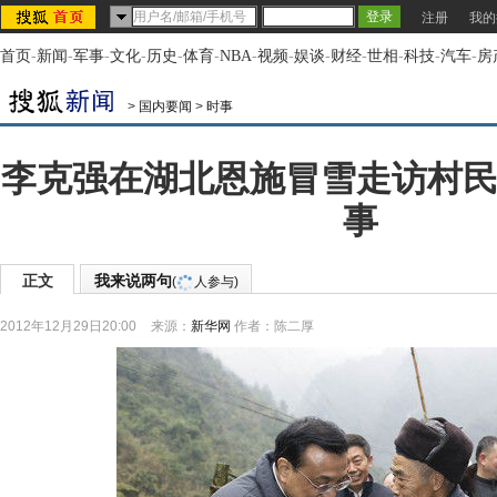
注册
我的
首页
-
新闻
-
军事
-
文化
-
历史
-
体育
-
NBA
-
视频
-
娱谈
-
财经
-
世相
-
科技
-
汽车
-
房
>
国内要闻
>
时事
李克强在湖北恩施冒雪走访村民
事
正文
我来说两句
(
人参与)
2012年12月29日20:00
来源：
新华网
作者：陈二厚