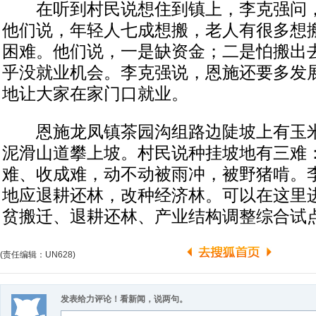
在听到村民说想住到镇上，李克强问，
他们说，年轻人七成想搬，老人有很多想
困难。他们说，一是缺资金；二是怕搬出
乎没就业机会。李克强说，恩施还要多发
地让大家在家门口就业。
恩施龙凤镇茶园沟组路边陡坡上有玉米
泥滑山道攀上坡。村民说种挂坡地有三难
难、收成难，动不动被雨冲，被野猪啃。
地应退耕还林，改种经济林。可以在这里
贫搬迁、退耕还林、产业结构调整综合试点
(责任编辑：UN628)
发表给力评论！看新闻，说两句。