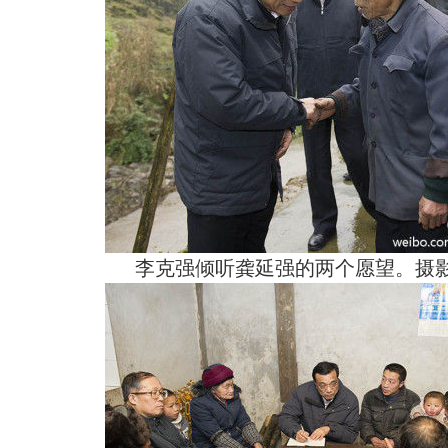
李克强倾听龚延强的两个愿望。摄