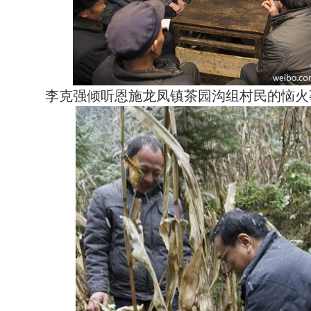
李克强倾听恩施龙凤镇茶园沟组村民的恼火