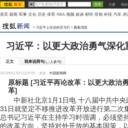
注册
我的
首页
-
新闻
-
军事
-
文化
-
历史
-
体育
-
NBA
-
视频
-
娱谈
-
财经
-
世相
-
科技
-
汽车
-
房
>
习近平上任后的言与行
>
最新消息
习近平：以更大政治勇气深化
正文
我来说两句
(
人参与)
2013年01月01日20:05
来源：
中国新闻网
原标题
[
习近平再论改革：以更大政治
革
]
中新社北京1月1日电 十八届中共中央政治
31日就坚定不移推进改革开放进行第二次
总书记习近平在主持学习时强调，必须坚
的改革方向，坚持对外开放的基本国策，